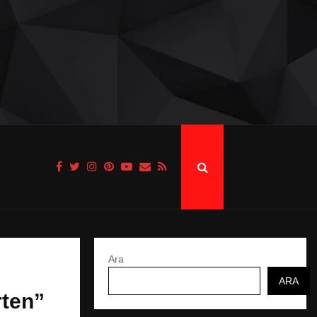
Ara
ARA
rten”