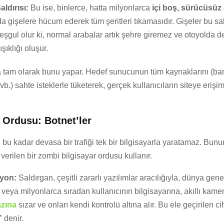
ldırısı:
Bu ise, binlerce, hatta milyonlarca
içi boş, sürücüsüz
a gişelere hücum ederek tüm şeritleri tıkamasıdır. Gişeler bu sah
şgul olur ki, normal arabalar artık şehre giremez ve otoyolda d
kışıklığı oluşur.
 tam olarak bunu yapar. Hedef sunucunun tüm kaynaklarını (bant
vb.) sahte isteklerle tüketerek, gerçek kullanıcıların siteye erişi
n Ordusu: Botnet’ler
, bu kadar devasa bir trafiği tek bir bilgisayarla yaratamaz. Bunu
verilen bir zombi bilgisayar ordusu kullanır.
yon:
Saldırgan, çeşitli zararlı yazılımlar aracılığıyla, dünya gen
 veya milyonlarca sıradan kullanıcının bilgisayarına, akıllı kam
azına
sızar ve onları kendi kontrolü altına alır. Bu ele geçirilen c
”
denir.