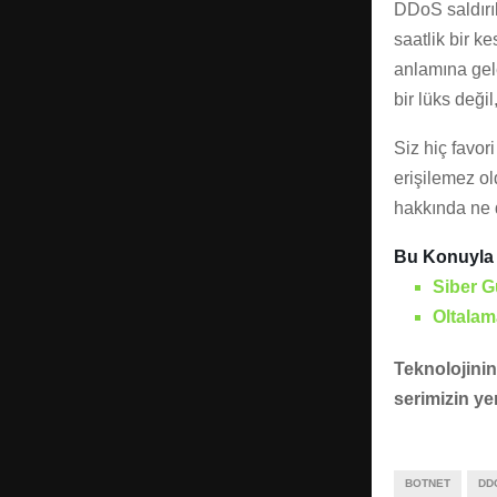
DDoS saldırıl
saatlik bir ke
anlamına gele
bir lüks değil
Siz hiç favor
erişilemez ol
hakkında ne 
Bu Konuyla İ
Siber G
Oltalama
Teknolojinin
serimizin ye
BOTNET
DD