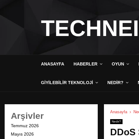
TECHNE
ANASAYFA
HABERLER
OYUN
GIYILEBILIR TEKNOLOJI
NEDIR?
Anasayfa
Ne
Arşivler
Nedir?
Temmuz 2026
DDoS S
Mayıs 2026