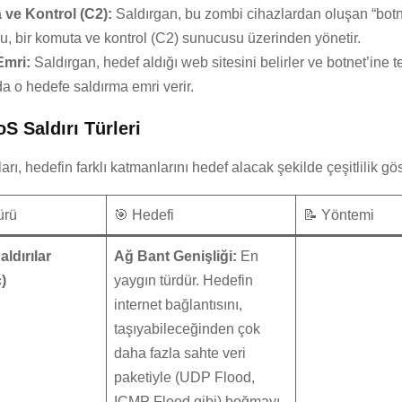
ve Kontrol (C2):
Saldırgan, bu zombi cihazlardan oluşan “botn
, bir komuta ve kontrol (C2) sunucusu üzerinden yönetir.
Emri:
Saldırgan, hedef aldığı web sitesini belirler ve botnet’ine t
a o hedefe saldırma emri verir.
S Saldırı Türleri
rı, hedefin farklı katmanlarını hedef alacak şekilde çeşitlilik gös
ürü
🎯 Hedefi
📝 Yöntemi
ldırılar
Ağ Bant Genişliği:
En
)
yaygın türdür. Hedefin
internet bağlantısını,
taşıyabileceğinden çok
daha fazla sahte veri
paketiyle (UDP Flood,
ICMP Flood gibi) boğmayı