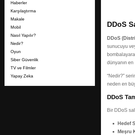
Haberler
Karşılaştırma
Makale
DDoS Sal
Mobil
Nasıl Yapılır?
DDoS (Distri
Nedir?
sunucuyu veya
Oyun
bombalayarak,
Siber Güvenlik
dünyanın en ka
TV ve Filmler
“Nedir?” seri
Yapay Zeka
neden en büyü
DDoS Tam
Bir DDoS sald
Hedef 
Meşru K