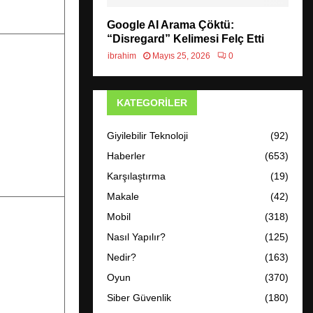
Google AI Arama Çöktü:
“Disregard” Kelimesi Felç Etti
ibrahim
Mayıs 25, 2026
0
KATEGORILER
Giyilebilir Teknoloji
(92)
Haberler
(653)
Karşılaştırma
(19)
Makale
(42)
Mobil
(318)
Nasıl Yapılır?
(125)
Nedir?
(163)
Oyun
(370)
Siber Güvenlik
(180)