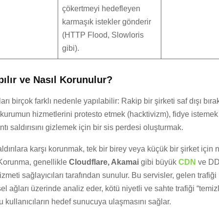
çökertmeyi hedefleyen
karmaşık istekler gönderir
(HTTP Flood, Slowloris
gibi).
ılır ve Nasıl Korunulur?
rı birçok farklı nedenle yapılabilir: Rakip bir şirketi saf dışı bı
r kurumun hizmetlerini protesto etmek (hacktivizm), fidye isteme
ntı saldırısını gizlemek için bir sis perdesi oluşturmak.
dırılara karşı korunmak, tek bir birey veya küçük bir şirket için
 Korunma, genellikle
Cloudflare, Akamai
gibi büyük
CDN
ve DD
izmeti sağlayıcıları tarafından sunulur. Bu servisler, gelen trafiği
l ağları üzerinde analiz eder, kötü niyetli ve sahte trafiği “temiz
 kullanıcıların hedef sunucuya ulaşmasını sağlar.