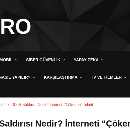
IRO
MOBIL
SIBER GÜVENLIK
YAPAY ZEKA
NASIL YAPILIR?
KARŞILAŞTIRMA
TV VE FILMLER
dir?
DDoS Saldırısı Nedir? İnterneti “Çökerten” Tehdit
aldırısı Nedir? İnterneti “Çöke