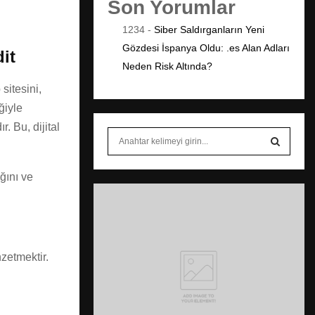
Son Yorumlar
1234
-
Siber Saldırganların Yeni
Gözdesi İspanya Oldu: .es Alan Adları
it
Neden Risk Altında?
 sitesini,
ğiyle
. Bu, dijital
S
e
a
S
ğını ve
r
c
.
E
h
f
A
o
r
R
zetmektir.
:
C
H