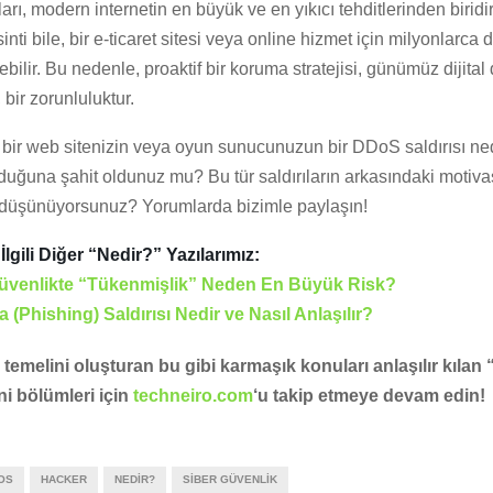
arı, modern internetin en büyük ve en yıkıcı tehditlerinden biridir
sinti bile, bir e-ticaret sitesi veya online hizmet için milyonlarca 
bilir. Bu nedenle, proaktif bir koruma stratejisi, günümüz dijita
, bir zorunluluktur.
i bir web sitenizin veya oyun sunucunuzun bir DDoS saldırısı ne
duğuna şahit oldunuz mu? Bu tür saldırıların arkasındaki motiv
düşünüyorsunuz? Yorumlarda bizimle paylaşın!
lgili Diğer “Nedir?” Yazılarımız:
üvenlikte “Tükenmişlik” Neden En Büyük Risk?
 (Phishing) Saldırısı Nedir ve Nasıl Anlaşılır?
 temelini oluşturan bu gibi karmaşık konuları anlaşılır kılan
ni bölümleri için
techneiro.com
‘u takip etmeye devam edin!
OS
HACKER
NEDIR?
SIBER GÜVENLIK