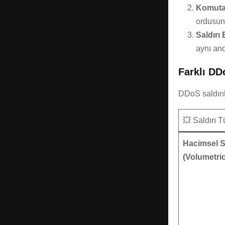
Komuta 
ordusunu
Saldırı 
aynı and
Farklı DDo
DDoS saldırıla
💥 Saldırı T
Hacimsel Sa
(Volumetric