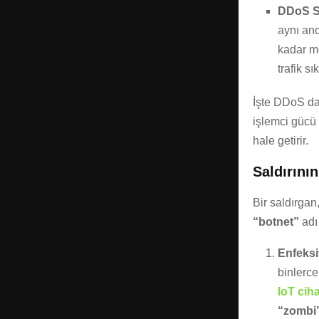
DDoS Sa
aynı and
kadar me
trafik sı
İşte DDoS da
işlemci gücü 
hale getirir.
Saldırını
Bir saldırgan
“botnet”
adı 
Enfeksi
binlerce
IoT cih
“zombi