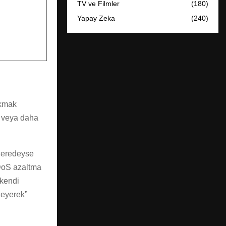
TV ve Filmler
(180)
Yapay Zeka
(240)
rakmak
k veya daha
 neredeyse
oS azaltma
 kendi
leyerek”