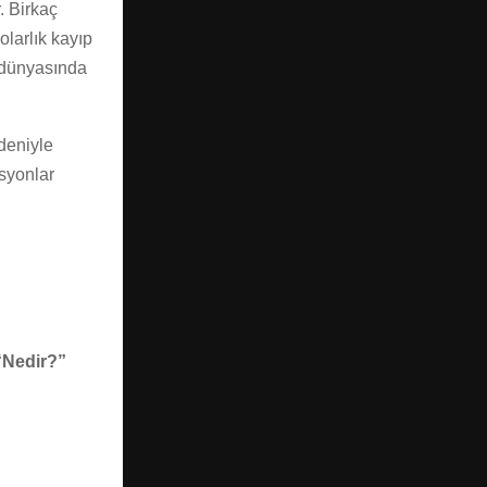
. Birkaç
dolarlık kayıp
l dünyasında
deniyle
asyonlar
 “Nedir?”