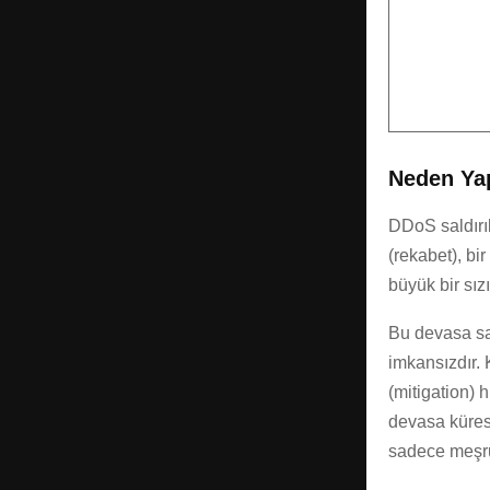
Neden Yap
DDoS saldırıla
(rekabet), bi
büyük bir sızı
Bu devasa sal
imkansızdır.
(mitigation) h
devasa kürese
sadece meşru