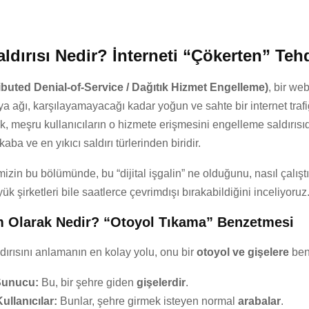
dırısı Nedir? İnterneti “Çökerten” Tehd
buted Denial-of-Service / Dağıtık Hizmet Engelleme)
, bir web
 ağı, karşılayamayacağı kadar yoğun ve sahte bir internet trafi
 meşru kullanıcıların o hizmete erişmesini engelleme saldırısıdır
ba ve en yıkıcı saldırı türlerinden biridir.
mizin bu bölümünde, bu “dijital işgalin” ne olduğunu, nasıl çalıştı
k şirketleri bile saatlerce çevrimdışı bırakabildiğini inceliyoruz
 Olarak Nedir? “Otoyol Tıkama” Benzetmesi
ırısını anlamanın en kolay yolu, onu bir
otoyol ve gişelere
ben
Sunucu:
Bu, bir şehre giden
gişelerdir
.
ullanıcılar:
Bunlar, şehre girmek isteyen normal
arabalar
.