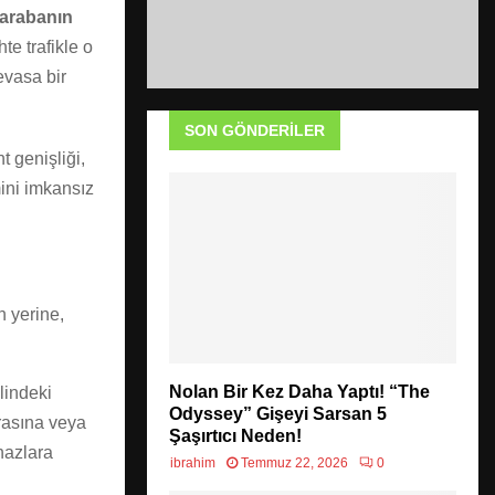
 arabanın
te trafikle o
evasa bir
SON GÖNDERILER
 genişliği,
mini imkansız
n yerine,
Nolan Bir Kez Daha Yaptı! “The
elindeki
Odyssey” Gişeyi Sarsan 5
erasına veya
Şaşırtıcı Neden!
ihazlara
ibrahim
Temmuz 22, 2026
0