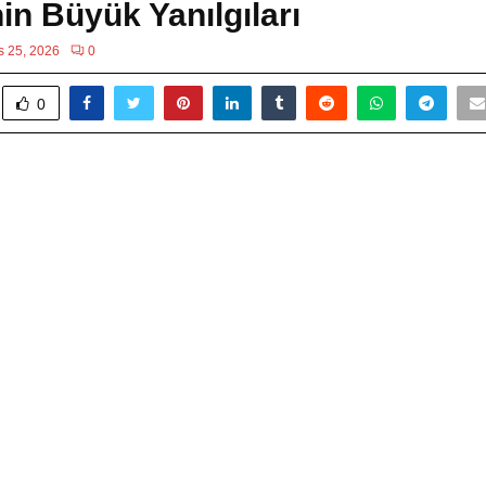
nin Büyük Yanılgıları
s 25, 2026
0
0