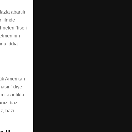
azla abartılı
r filmde
eleri “liseli
önetmeninin
unu iddia
çük Amerikan
masın” diye
m, azınlıkta
nız, bazı
z, bazı