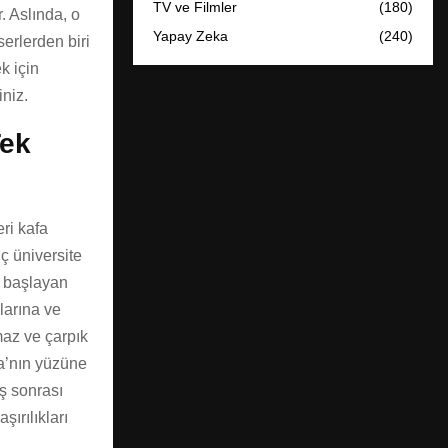
TV ve Filmler
(180)
. Aslında, o
Yapay Zeka
(240)
erlerden biri
k için
iniz.
Tek
eri kafa
nç üniversite
a başlayan
larına ve
maz ve çarpık
ka’nın yüzüne
aş sonrası
şırılıkları