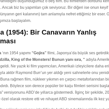
n yanıldığını düşündüğümüz o beş film. Bu filmlerden dördünü ke
. Ancak biz bu yapımları çok seviyoruz. Bir diğeri ise onun keyif 
dünyanın geri kalanının) tam anlamıyla nefret ettiğimiz bir eser. 
ımıza başlayalım.
a (1954): Bir Canavarın Yanlış
lması
da
‘nın 1954 yapımı
“Gojira”
filmi, Japonya’da büyük ses getirdi
zilla, King of the Monsters! Bunun yanı sıra, “
adıyla Amerik
geldi. Ne yazık ki film yapımcıları, Amerikalı izleyicilere daha eriş
yla aktör Raymond Burr’un yer aldığı yeni sahnelerle onu yeni
 Buna rağmen film, nükleer yıkımın en çarpıcı metaforlarından bi
dırdı. Böylece son derece popüler bir kaiju filmleri serisini başla
ira” versiyonunu ABD’de yıllarca göstermedi. İlginç bir şekilde, 2
zel olarak restore etti ve nihayet ABD sinemalarında ilk kez y