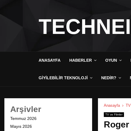
TECHNE
ANASAYFA
HABERLER
OYUN
GIYILEBILIR TEKNOLOJI
NEDIR?
Anasayfa
TV 
Arşivler
TV ve Filmler
Temmuz 2026
Roger 
Mayıs 2026