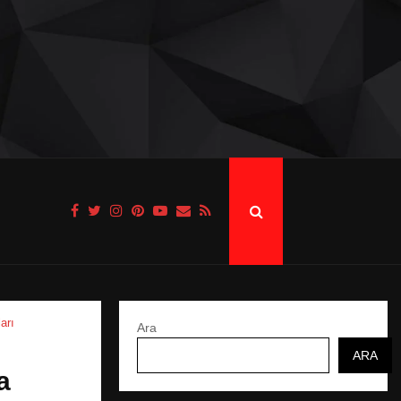
arı
Ara
ARA
a