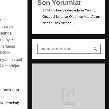
Son Yorumlar
1234
-
Siber Saldırganların Yeni
Gözdesi İspanya Oldu: .es Alan Adları
ının
Neden Risk Altında?
dansı ve
lerinde
nda öyle
. Herkesin
S
e
zlikle
a
S
er yapıma adil
r
i olmadığını
c
E
h
f
A
o
r
R
r tarafından
:
C
ız vermişti;
H