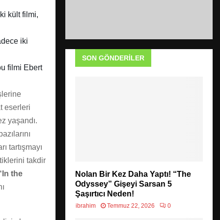
 kült filmi,
adece iki
SON GÖNDERILER
bu filmi Ebert
şlerine
 eserleri
ez yaşandı.
bazılarını
rı tartışmayı
klerini takdir
“In the
Nolan Bir Kez Daha Yaptı! “The
Odyssey” Gişeyi Sarsan 5
nı
Şaşırtıcı Neden!
ibrahim
Temmuz 22, 2026
0