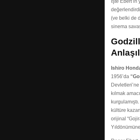
İşte Ebert’i
değerlendirdi
(ve belki de 
sinema savaş
Godzill
Anlaşı
Ishiro Hon
1956’da
“God
Devletleri’ne 
kılmak amacı
kurgulamıştı.
kültüre kazan
orijinal “Goj
Yıldönümüne ö