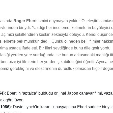
yasında
Roger Ebert
ismini duymayan yoktur. O, eleştiri camias
evlerinden biriydi. Yazdığı her inceleme, kelimelerin büyüleyici 
ş açımızı şekillendiren keskin zekasıyla doluydu. Kendi düşünce
sı elbette pek mümkün değil. Çünkü o, neden belli filmler hakkı
daima ustaca ifade etti. Bir filmi sevdiğinde bunu dile getiriyordu
 klasiği yerden yere vurduğunda ise bunun arkasındaki mantığı titi
Ebert bize iyi filmlerin her yerden çıkabileceğini öğretti. Ayrıca h
emiz gerektiğini ve eleştirmenin dürüstlük olmadan hiçbir değer
54):
Ebert’in “aptalca” bulduğu orijinal Japon canavar filmi, yaza
rak görülüyor.
(1986):
David Lynch’in karanlık başyapıtına Ebert sadece bir yıld