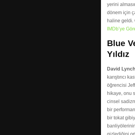
yerini alması
dönem için ç
haline geldi.
IMDb’ye Göre
Blue V
Yıldız
David Lync
karıştırıcı ka
öğrencisi Jef
hikaye, onu 
cinsel sadiz
bir performan
bir tokat gib
banliyölerini
gizlediğini o