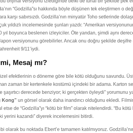
bu orijinal versiyonu izlediğinde belki de tuhaf bir şekilde pek e
’nın “Godzilla”sı hakkında böyle düşünen tek eleştirmen o deği
ra karşı sabırsızdı. Godzilla’nın minyatür Toho setlerinde dola
uçuk yıldızlı incelemesinde şunları yazdı: “Amerikan versiyonu
50 yıl boyunca beslenen izleyiciler. Öte yandan, şimdi aynı dere
 Japon versiyonunu görebilirler. Ancak onu doğru şekilde deşifre 
hrenheit 9/11’iydi.
 mi, Mesaj mı?
 özel efektlerinin o döneme göre bile kötü olduğunu savundu. Üst
man zaman bir kertenkele kostümü içindeki bir adama. Karton se
e şaşırtıcı derecede benziyor; ki gerçekten öyleydi” yorumunu y
g Kong”
un görsel olarak daha inandırıcı olduğunu ekledi. Filmin
 etse de “Godzilla”yı “kötü bir film” olarak nitelendirdi. “Bu kötü b
ki yerini kazandı” diyerek incelemesini bitirdi.
bi olarak bu noktada Ebert’e tamamen katılmıyoruz. Godzilla’nın