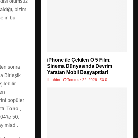
ndisi olumsuz
aldığı, bizim
Gelin bu
iPhone ile Çekilen O 5 Film:
Sinema Dünyasında Devrim
kten sonra
Yaratan Mobil Başyapıtlar!
a Birleşik
ibrahim
Temmuz 22, 2026
0
ilebilir
den
rini popüler
ttı.
Toho
,
004’te 50.
ayımladı.