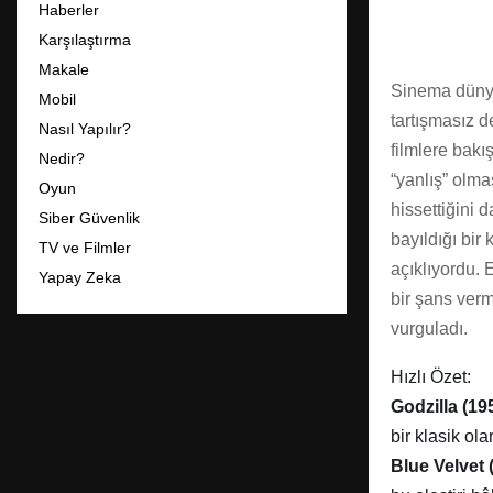
Haberler
Karşılaştırma
Makale
Sinema dün
Mobil
tartışmasız d
Nasıl Yapılır?
filmlere bakı
Nedir?
“yanlış” olma
Oyun
hissettiğini 
Siber Güvenlik
bayıldığı bir
TV ve Filmler
açıklıyordu. 
Yapay Zeka
bir şans verm
vurguladı.
Hızlı Özet:
Godzilla (19
bir klasik ola
Blue Velvet 