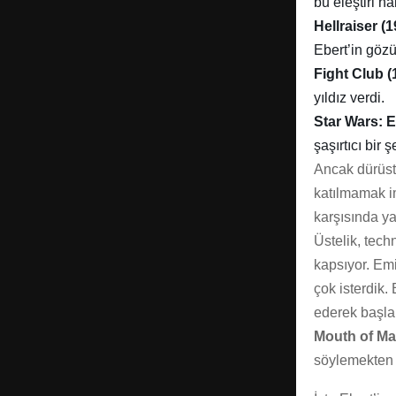
bu eleştiri hâl
Hellraiser (1
Ebert’in gözü
Fight Club (
yıldız verdi.
Star Wars: 
şaşırtıcı bir
Ancak dürüst 
katılmamak im
karşısında y
Üstelik, tech
kapsıyor. Emi
çok isterdik.
ederek başla
Mouth of M
söylemekten ç