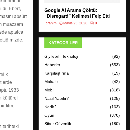
tkilenmedi.
ldi. Ebert,
Google AI Arama Çöktü:
“Disregard” Kelimesi Felç Etti
şmasını absürt
ibrahim
Mayıs 25, 2026
0
nun muazzam
cede aptalca
ettiğimizde,
KATEGORILER
Giyilebilir Teknoloji
(92)
Haberler
(653)
Karşılaştırma
(19)
elik
Makale
(42)
tlerde
Mobil
(318)
aptı. 1933
 kültürel
Nasıl Yapılır?
(125)
ir film,
Nedir?
(163)
Oyun
(370)
Siber Güvenlik
(180)
 tarihteki