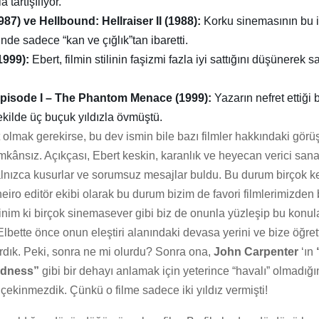
â tartışılıyor.
987) ve Hellbound: Hellraiser II (1988):
Korku sinemasının bu iki
nde sadece “kan ve çığlık”tan ibaretti.
1999):
Ebert, filmin stilinin faşizmi fazla iyi sattığını düşünerek s
Episode I – The Phantom Menace (1999):
Yazarın nefret ettiği 
 şekilde üç buçuk yıldızla övmüştü.
olmak gerekirse, bu dev ismin bile bazı filmler hakkındaki görü
kânsız. Açıkçası, Ebert keskin, karanlık ve heyecan verici sanat
alnızca kusurlar ve sorumsuz mesajlar buldu. Bu durum birçok k
neiro editör ekibi olarak bu durum bizim de favori filmlerimizden 
nim ki birçok sinemasever gibi biz de onunla yüzleşip bu konula
 Elbette önce onun eleştiri alanındaki devasa yerini ve bize öğretti
rdık. Peki, sonra ne mi olurdu? Sonra ona,
John Carpenter
‘ın
adness”
gibi bir dehayı anlamak için yeterince “havalı” olmadığı
ekinmezdik. Çünkü o filme sadece iki yıldız vermişti!