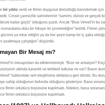
me
bir yıldız
verdi ve filmin duygusal dürüstlüğü barındırmak için f
etti. Cinsel çaresizlik sahnelerinin “samimi, dürüst ve gerçek bi
ecek kadar güçlü” olduğunu yazdı. Ancak “Blue Velvet”in bu sahn
 numaralarla dolu bir hikaye ile çevrelediğini” belirtti. Filmin y
 gücünü ya inkar ettiğini ya da her şeyin kamp bir iç şaka olduğ
ni azaltmaya çalıştığını” düşündü.
amayan Bir Mesaj mı?
 Velvet”in mesajından da etkilenmemişti. “Bize ne anlatıyor? Kü
üzeyinin altında karanlık ve tehlikeli tutkular mı var? Basın dur
Velvet” hakkındaki sert eleştirisine defalarca geri döndü. Bu duru
rüşe sahip olduğunun farkında olduğunu gösteriyor. Bana sorarsa
ece filmin ürkütücü büyüsüne kapılmadı. Nitekim, bana sorarsanı
ece filmin ürkütücü büyüsüne kapılmadı.