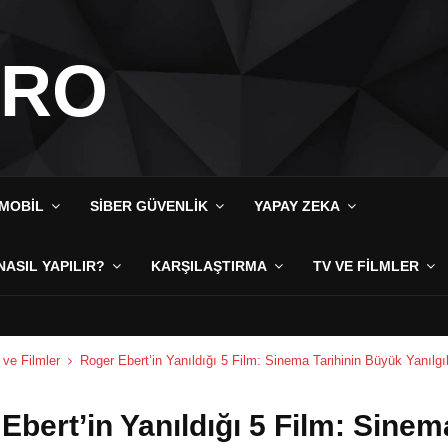
IRO
MOBIL
SIBER GÜVENLIK
YAPAY ZEKA
NASIL YAPILIR?
KARŞILAŞTIRMA
TV VE FILMLER
ve Filmler
Roger Ebert’in Yanıldığı 5 Film: Sinema Tarihinin Büyük Yanılgıl
Ebert’in Yanıldığı 5 Film: Sinem