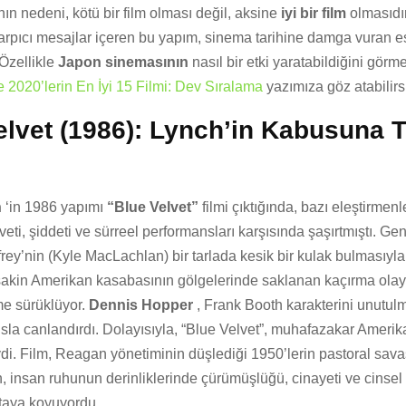
nın nedeni, kötü bir film olması değil, aksine
iyi bir film
olmasıdır
arpıcı mesajlar içeren bu yapım, sinema tarihine damga vuran es
 Özellikle
Japon sinemasının
nasıl bir etki yaratabildiğini görme
 2020’lerin En İyi 15 Filmi: Dev Sıralama
yazımıza göz atabilirs
elvet (1986): Lynch’in Kabusuna 
h
‘in 1986 yapımı
“Blue Velvet”
filmi çıktığında, bazı eleştirmenl
sveti, şiddeti ve sürreel performansları karşısında şaşırtmıştı. Ge
frey’nin (Kyle MacLachlan) bir tarlada kesik bir kulak bulmasıyl
sakin Amerikan kasabasının gölgelerinde saklanan kaçırma olay
me sürüklüyor.
Dennis Hopper
, Frank Booth karakterini unutul
sla canlandırdı. Dolayısıyla, “Blue Velvet”, muhafazakar Ameri
iydi. Film, Reagan yönetiminin düşlediği 1950’lerin pastoral sav
n, insan ruhunun derinliklerinde çürümüşlüğü, cinayeti ve cinsel a
rtaya koyuyordu.