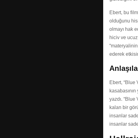
Ebert, bu fil
olduğunu hiss
olmayı hak ed
hiciv ve ucuz
“materyalinin
ederek etkisi
Anlaşıl
Ebert, “Blue
kasabasının y
yazdı. “Blue 
kalan bir gö
insanlar sad
insanlar sad