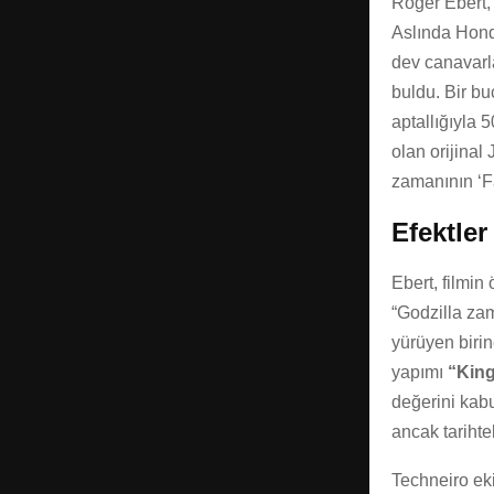
Roger Ebert, 
Aslında Honda
dev canavarla
buldu. Bir b
aptallığıyla 
olan orijinal
zamanının ‘Fa
Efektler
Ebert, filmin
“Godzilla za
yürüyen birin
yapımı
“Kin
değerini kabul
ancak tarihte
Techneiro eki