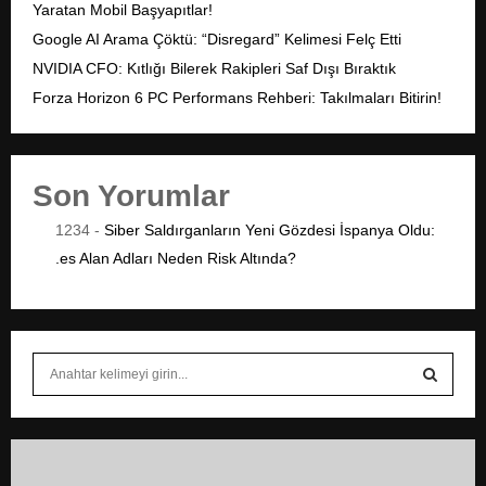
Yaratan Mobil Başyapıtlar!
Google AI Arama Çöktü: “Disregard” Kelimesi Felç Etti
NVIDIA CFO: Kıtlığı Bilerek Rakipleri Saf Dışı Bıraktık
Forza Horizon 6 PC Performans Rehberi: Takılmaları Bitirin!
Son Yorumlar
1234
-
Siber Saldırganların Yeni Gözdesi İspanya Oldu:
.es Alan Adları Neden Risk Altında?
S
e
a
S
r
c
E
h