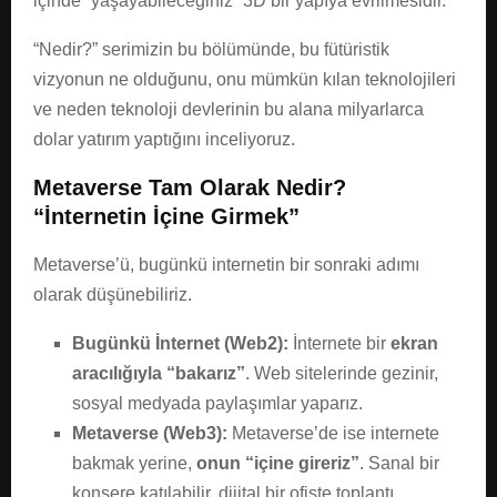
içinde “yaşayabileceğiniz” 3D bir yapıya evrilmesidir.
“Nedir?” serimizin bu bölümünde, bu fütüristik
vizyonun ne olduğunu, onu mümkün kılan teknolojileri
ve neden teknoloji devlerinin bu alana milyarlarca
dolar yatırım yaptığını inceliyoruz.
Metaverse Tam Olarak Nedir?
“İnternetin İçine Girmek”
Metaverse’ü, bugünkü internetin bir sonraki adımı
olarak düşünebiliriz.
Bugünkü İnternet (Web2):
İnternete bir
ekran
aracılığıyla “bakarız”
. Web sitelerinde gezinir,
sosyal medyada paylaşımlar yaparız.
Metaverse (Web3):
Metaverse’de ise internete
bakmak yerine,
onun “içine gireriz”
. Sanal bir
konsere katılabilir, dijital bir ofiste toplantı