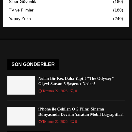
Siber Güvenlik
(180)
TV ve Filmler
(180)
Yapay Zeka
(240)
SON GÖNDERILER
Nolan Bir Kez Daha Yaptı! “The Odyssey”
Gişeyi Sarsan 5 Şaşırtıcı Neden!
Temmuz 22, 2026
0
iPhone ile Çekilen O 5 Film: Sinema
Dünyasında Devrim Yaratan Mobil Başyapıtlar!
Temmuz 22, 2026
0