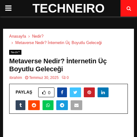
TECHNEIRO
P
R
Anasayfa
Nedir?
I
Metaverse Nedir? İnternetin Üç Boyutlu Geleceği
Nedir?
M
Metaverse Nedir? İnternetin Üç
Boyutlu Geleceği
A
ibrahim
Temmuz 30, 2025
0
R
PAYLAŞ
0
Y
M