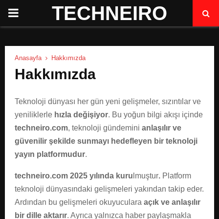
TECHNEIRO
P
R
Anasayfa
Hakkımızda
I
Hakkımızda
M
Teknoloji dünyası her gün yeni gelişmeler, sızıntılar ve
yeniliklerle
hızla değişiyor
. Bu yoğun bilgi akışı içinde
A
techneiro.com
, teknoloji gündemini
anlaşılır ve
güvenilir şekilde sunmayı hedefleyen bir teknoloji
R
yayın platformudur
.
Y
techneiro.com 2025 yılında kuru
lmuştur
.
Platform
teknoloji dünyasındaki gelişmeleri yakından takip eder.
M
Ardından bu gelişmeleri okuyuculara
açık ve anlaşılır
bir dille aktarır
. Ayrıca yalnızca haber paylaşmakla