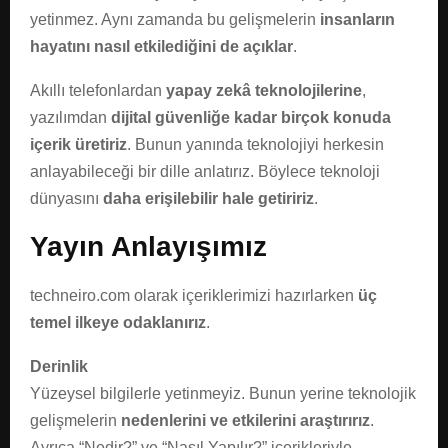
E
yetinmez. Aynı zamanda bu gelişmelerin
insanların
hayatını nasıl etkilediğini de açıklar
.
N
Akıllı telefonlardan
yapay zekâ teknolojilerine
,
U
yazılımdan
dijital güvenliğe kadar birçok konuda
içerik üretiriz
. Bunun yanında teknolojiyi herkesin
anlayabileceği bir dille anlatırız. Böylece teknoloji
dünyasını
daha erişilebilir hale getiririz
.
Yayın Anlayışımız
techneiro.com olarak içeriklerimizi hazırlarken
üç
temel ilkeye odaklanırız
.
Derinlik
Yüzeysel bilgilerle yetinmeyiz. Bunun yerine teknolojik
gelişmelerin
nedenlerini ve etkilerini araştırırız
.
Ayrıca “Nedir?” ve “Nasıl Yapılır?” içerikleriyle