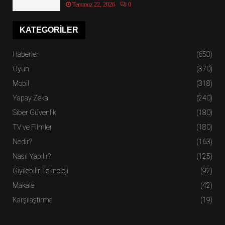
Temmuz 22, 2026
0
KATEGORILER
Haberler
(653)
Oyun
(370)
Mobil
(318)
Yapay Zeka
(240)
Siber Güvenlik
(180)
TV ve Filmler
(180)
Nedir?
(163)
Nasıl Yapılır?
(125)
Giyilebilir Teknoloji
(92)
Makale
(42)
Karşılaştırma
(19)