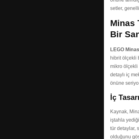
setler, genell
Minas T
Bir Sa
LEGO Minas 
hibrit ölçekli
mikro ölçekli
detaylı iç me
önüne seriyo
İç Tasar
Kaynak, Minas
iştahla yediğ
tür detaylar,
olduğunu göst