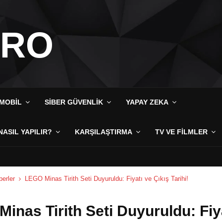
IRO
MOBIL
SIBER GÜVENLIK
YAPAY ZEKA
NASIL YAPILIR?
KARŞILAŞTIRMA
TV VE FILMLER
erler
LEGO Minas Tirith Seti Duyuruldu: Fiyatı ve Çıkış Tarihi!
inas Tirith Seti Duyuruldu: Fiy