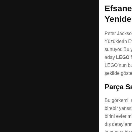
Efsane
Yenide
Peter Jackso
Yüzüklerin E
sunuyor. Bu 
aday
LEGO M
LEGO’nun bug
şekilde göste
Parça S
Bu görkemli s
birebir yansı
birini evlerim
dış detayları