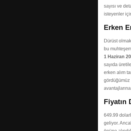
sayısı ve det
isteyenler i
Erken Er
Dürüst olmak
bu muhteşem s
1 Haziran 2
sayıda üretil
erken alım ta
gördüğümüz
avantajlarına
Fiyatın
649.99 dolarl
geliyor. Anca
önüne alındığ