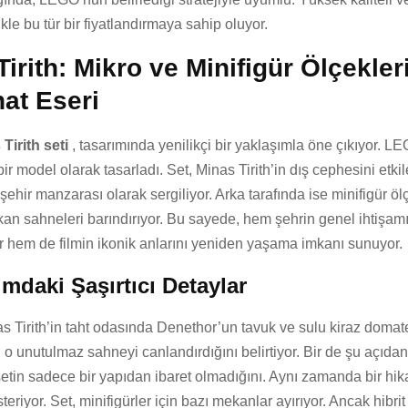
ikle bu tür bir fiyatlandırmaya sahip oluyor.
irith: Mikro ve Minifigür Ölçekle
nat Eseri
Tirith seti
, tasarımında yenilikçi bir yaklaşımla öne çıkıyor. LE
 bir model olarak tasarladı. Set, Minas Tirith’in dış cephesini etkil
 şehir manzarası olarak sergiliyor. Arka tarafında ise minifigür ö
kan sahneleri barındırıyor. Bu sayede, hem şehrin genel ihtişamı
r hem de filmin ikonik anlarını yeniden yaşama imkanı sunuyor.
ımdaki Şaşırtıcı Detaylar
 Tirith’in taht odasında Denethor’un tavuk ve sulu kiraz domate
i o unutulmaz sahneyi canlandırdığını belirtiyor. Bir de şu açıda
 setin sadece bir yapıdan ibaret olmadığını. Aynı zamanda bir hika
eriyor. Set, minifigürler için bazı mekanlar ayırıyor. Ancak hibrit