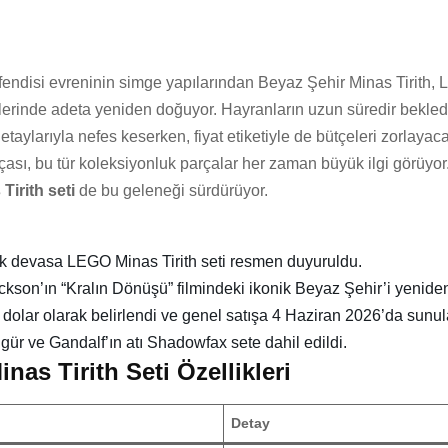
fendisi evreninin simge yapılarından Beyaz Şehir Minas Tirith,
llerinde adeta yeniden doğuyor. Hayranların uzun süredir bekled
etaylarıyla nefes keserken, fiyat etiketiyle de bütçeleri zorlayaca
çası, bu tür koleksiyonluk parçalar her zaman büyük ilgi görüyor
irith seti
de bu geleneği sürdürüyor.
ık devasa LEGO Minas Tirith seti resmen duyuruldu.
ckson’ın “Kralın Dönüşü” filmindeki ikonik Beyaz Şehir’i yeniden
 dolar olarak belirlendi ve genel satışa 4 Haziran 2026’da sunu
igür ve Gandalf’ın atı Shadowfax sete dahil edildi.
as Tirith Seti Özellikleri
Detay