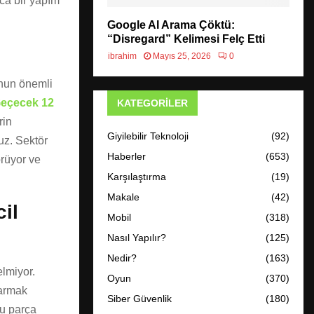
zca bir yapım
Google AI Arama Çöktü:
“Disregard” Kelimesi Felç Etti
ibrahim
Mayıs 25, 2026
0
unun önemli
eçecek 12
KATEGORILER
rin
Giyilebilir Teknoloji
(92)
uz. Sektör
Haberler
(653)
örüyor ve
Karşılaştırma
(19)
Makale
(42)
il
Mobil
(318)
Nasıl Yapılır?
(125)
Nedir?
(163)
elmiyor.
Oyun
(370)
karmak
Siber Güvenlik
(180)
ğu parça