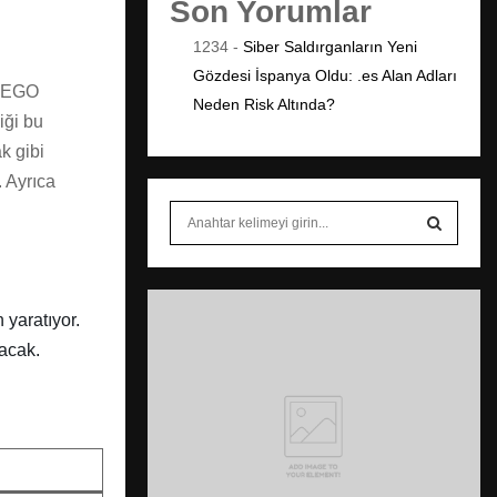
Son Yorumlar
1234
-
Siber Saldırganların Yeni
Gözdesi İspanya Oldu: .es Alan Adları
 LEGO
Neden Risk Altında?
iği bu
k gibi
. Ayrıca
S
e
a
S
r
c
E
 yaratıyor.
h
lacak.
f
A
o
r
R
:
C
H