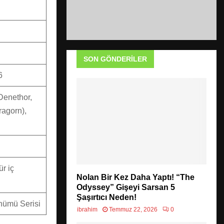
SON GÖNDERILER
6
Denethor,
ragorn),
ür iç
Nolan Bir Kez Daha Yaptı! “The
Odyssey” Gişeyi Sarsan 5
Şaşırtıcı Neden!
önümü Serisi
ibrahim
Temmuz 22, 2026
0