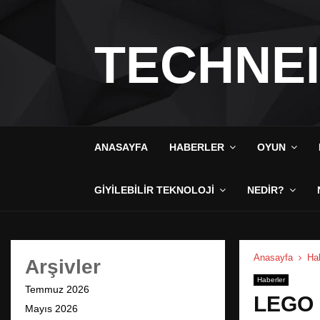
TECHNE
ANASAYFA
HABERLER
OYUN
GIYILEBILIR TEKNOLOJI
NEDIR?
Anasayfa
Hab
Arşivler
Haberler
Temmuz 2026
LEGO M
Mayıs 2026