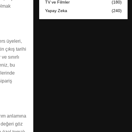
TV ve Filmler
(180)
 olmak
Yapay Zeka
(240)
rs üyeleri,
 çıkış tarihi
ve sınırlı
eniz, bu
nlerinde
sipariş
tırım anlamına
n değeri göz
e özel temalı