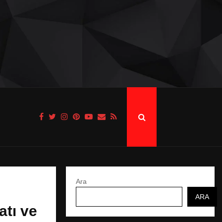
Ara
ARA
atı ve