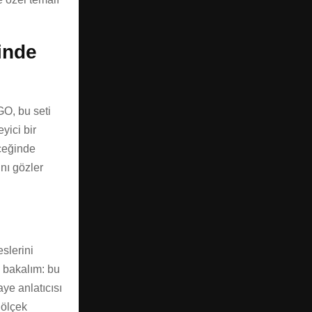
rinde
GO, bu seti
eyici bir
lçeğinde
nı gözler
slerini
n bakalım: bu
ye anlatıcısı
 ölçek