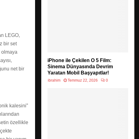
lan LEGO,
 bir set
i olmaya
ayısı,
iPhone ile Çekilen O 5 Film:
Sinema Dünyasında Devrim
unu net bir
Yaratan Mobil Başyapıtlar!
ibrahim
Temmuz 22, 2026
0
onik kalesini”
nlarından
etin özellikle
lçekte