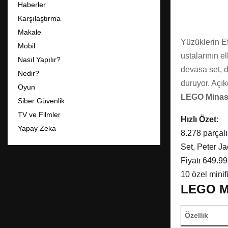
Haberler
Karşılaştırma
Makale
Yüzüklerin E
Mobil
ustalarının e
Nasıl Yapılır?
devasa set, d
Nedir?
duruyor. Açık
Oyun
LEGO Minas T
Siber Güvenlik
TV ve Filmler
Hızlı Özet:
Yapay Zeka
8.278 parçal
Set, Peter Ja
Fiyatı 649.99
10 özel minif
LEGO Min
Özellik