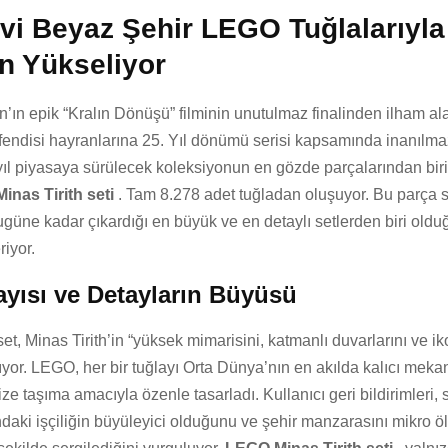
vi Beyaz Şehir LEGO Tuğlalarıyla
n Yükseliyor
n’ın epik “Kralın Dönüşü” filminin unutulmaz finalinden ilham a
fendisi hayranlarına 25. Yıl dönümü serisi kapsamında inanılmaz
yıl piyasaya sürülecek koleksiyonun en gözde parçalarından bir
inas Tirith seti
. Tam 8.278 adet tuğladan oluşuyor. Bu parça s
üne kadar çıkardığı en büyük ve en detaylı setlerden biri olduğ
riyor.
ayısı ve Detayların Büyüsü
et, Minas Tirith’in “yüksek mimarisini, katmanlı duvarlarını ve ik
tıyor. LEGO, her bir tuğlayı Orta Dünya’nın en akılda kalıcı meka
ize taşıma amacıyla özenle tasarladı. Kullanıcı geri bildirimleri, s
ndaki işçiliğin büyüleyici olduğunu ve şehir manzarasını mikro ö