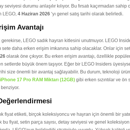
ay seviyesi durumu anlaşılır kılıyor. Bu fırsatı kaçırmadan sahip
çin LEGO,
4 Haziran 2026
‘yı genel satış tarihi olarak belirledi.
işim Avantajı
 gerekirse, LEGO sadık hayran kitlesini unutmuyor. LEGO Inside
ete daha erken erişim imkanına sahip olacaklar. Onlar için setin
026
olarak öne çıkıyor. Bu erken erişim avantajı, özellikle popüler 
en setlerde büyük önem taşıyor. Eğer bir LEGO Insiders üyesiys
rihi size önemli bir avantaj sağlayabilir. Bu durum, teknoloji ürü
iPhone 17 Pro RAM Miktarı (12GB)
gibi erken sızıntılar ve ön 
 benziyor.
 Değerlendirmesi
ık fiyat etiketi, birçok koleksiyoncu ve hayran için önemli bir ya
k bu fiyat, setin parça sayısı, detay seviyesi ve genel koleksiyo
ında, LEGO’nun belirlediği stratejiyle uyumlu. Yüksek kaliteli v