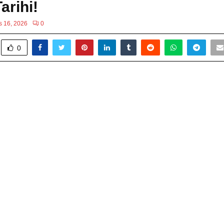
arihi!
s 16, 2026
0
0