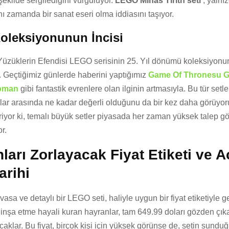
şekilde sergilediğini vurguluyor.
LEGO Minas Tirith seti
, yalnı
ynı zamanda bir sanat eseri olma iddiasını taşıyor.
Koleksiyonunun İncisi
 Yüzüklerin Efendisi LEGO serisinin 25. Yıl dönümü koleksiyon
r. Geçtiğimiz günlerde haberini yaptığımız
Game Of Thronesu G
Roman
gibi fantastik evrenlere olan ilginin artmasıyla. Bu tür setle
lar arasında ne kadar değerli olduğunu da bir kez daha görüyor
eriyor ki, temalı büyük setler piyasada her zaman yüksek talep g
r.
arı Zorlayacak Fiyat Etiketi ve Ac
arihi
asa ve detaylı bir LEGO seti, haliyle uygun bir fiyat etiketiyle g
i inşa etme hayali kuran hayranlar, tam 649.99 doları gözden çı
aklar. Bu fiyat, birçok kişi için yüksek görünse de, setin sundu