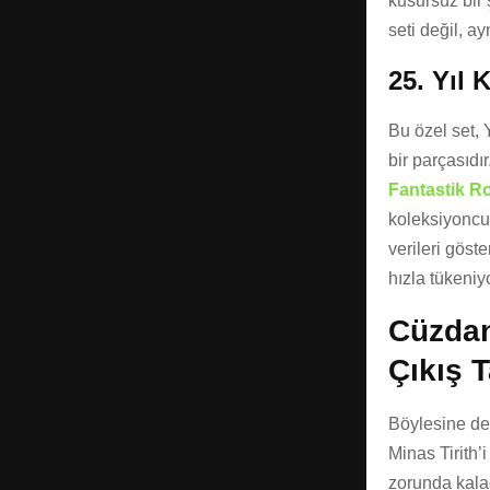
kusursuz bir 
seti değil, a
25. Yıl 
Bu özel set,
bir parçasıdı
Fantastik 
koleksiyoncu
verileri göst
hızla tükeniyo
Cüzdanl
Çıkış T
Böylesine dev
Minas Tirith’
zorunda kalac