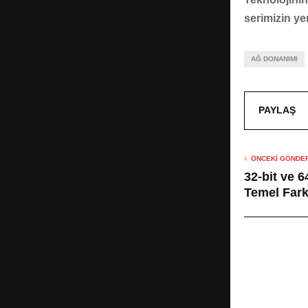
serimizin ye
AĞ DONANIMI
PAYLAŞ
ÖNCEKI GÖNDER
32-bit ve 6
Temel Fark