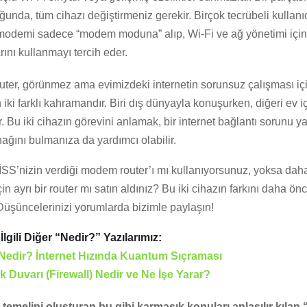
unda, tüm cihazı değiştirmeniz gerekir. Birçok tecrübeli kullanıc
 modemi sadece “modem moduna” alıp, Wi-Fi ve ağ yönetimi için
arını kullanmayı tercih eder.
ter, görünmez ama evimizdeki internetin sorunsuz çalışması içi
iki farklı kahramandır. Biri dış dünyayla konuşurken, diğeri ev i
. Bu iki cihazın görevini anlamak, bir internet bağlantı sorunu y
ğını bulmanıza da yardımcı olabilir.
İSS’nizin verdiği modem router’ı mı kullanıyorsunuz, yoksa daha
n ayrı bir router mı satın aldınız? Bu iki cihazın farkını daha önc
şüncelerinizi yorumlarda bizimle paylaşın!
lgili Diğer “Nedir?” Yazılarımız:
 Nedir? İnternet Hızında Kuantum Sıçraması
k Duvarı (Firewall) Nedir ve Ne İşe Yarar?
 temelini oluşturan bu gibi karmaşık konuları anlaşılır kılan