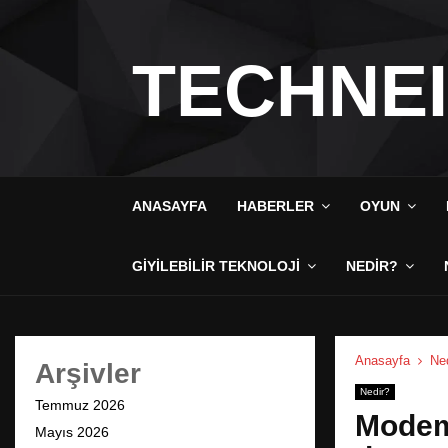
TECHNE
ANASAYFA
HABERLER
OYUN
GIYILEBILIR TEKNOLOJI
NEDIR?
Anasayfa
Ne
Arşivler
Nedir?
Temmuz 2026
Modem 
Mayıs 2026