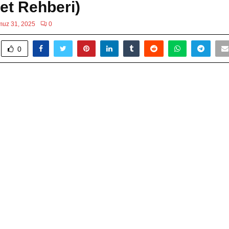
net Rehberi)
uz 31, 2025
0
0