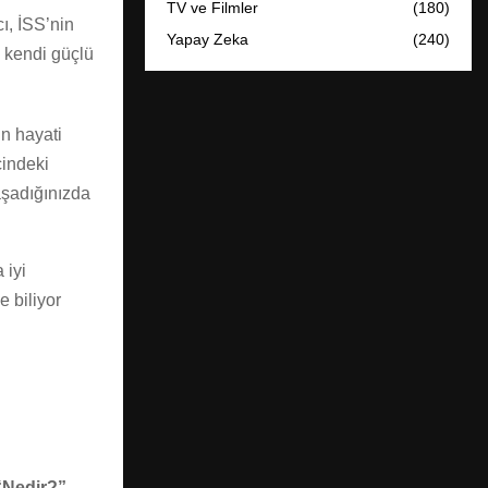
TV ve Filmler
(180)
ı, İSS’nin
Yapay Zeka
(240)
 kendi güçlü
n hayati
çindeki
aşadığınızda
 iyi
e biliyor
 “Nedir?”