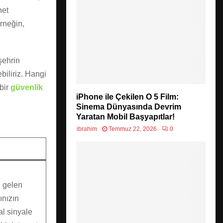
net
örneğin,
şehrin
biliriz. Hangi
 bir
güvenlik
iPhone ile Çekilen O 5 Film:
Sinema Dünyasında Devrim
Yaratan Mobil Başyapıtlar!
ibrahim
Temmuz 22, 2026
0
n gelen
ınızın
al sinyale