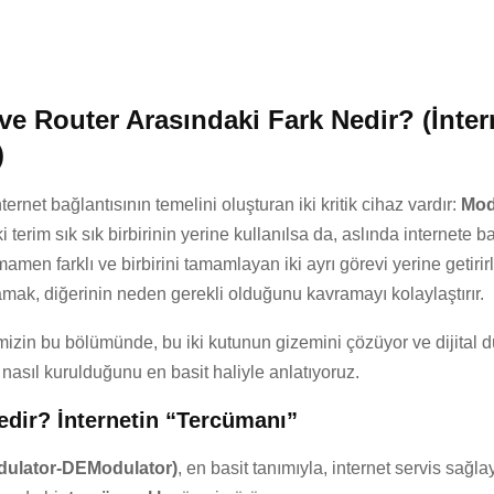
e Router Arasındaki Fark Nedir? (İnter
)
ernet bağlantısının temelini oluşturan iki kritik cihaz vardır:
Mo
ki terim sık sık birbirinin yerine kullanılsa da, aslında internete
amen farklı ve birbirini tamamlayan iki ayrı görevi yerine getirirl
amak, diğerinin neden gerekli olduğunu kavramayı kolaylaştırır.
mizin bu bölümünde, bu iki kutunun gizemini çözüyor ve dijital 
 nasıl kurulduğunu en basit haliyle anlatıyoruz.
dir? İnternetin “Tercümanı”
ulator-DEModulator)
, en basit tanımıyla, internet servis sağla