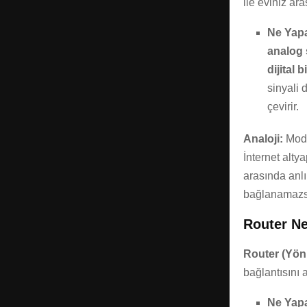
ile eviniz ar
Ne Yap
analog 
dijital b
sinyali 
çevirir.
Analoji:
Modem
İnternet alty
arasında anlı
bağlanamazs
Router Ne
Router (Yönl
bağlantısını 
Ne Yap