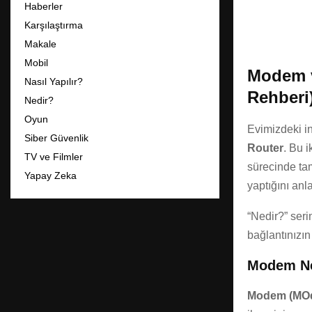
Haberler
Karşılaştırma
Makale
Mobil
Modem v
Nasıl Yapılır?
Rehberi
Nedir?
Oyun
Evimizdeki int
Siber Güvenlik
Router
. Bu i
TV ve Filmler
sürecinde tam
Yapay Zeka
yaptığını anl
“Nedir?” seri
bağlantınızın
Modem Ne
Modem (MOd