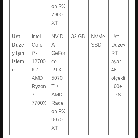
on RX
7900
XT
Üst
Intel
NVIDI
32 GB
NVMe
Üst
Düze
Core
A
SSD
Düzey
y Işın
i7-
GeFor
RT
İzlem
12700
ce
ayar,
e
K /
RTX
4K
AMD
5070
ölçekli
Ryzen
Ti /
, 60+
7
AMD
FPS
7700X
Rade
on RX
9070
XT