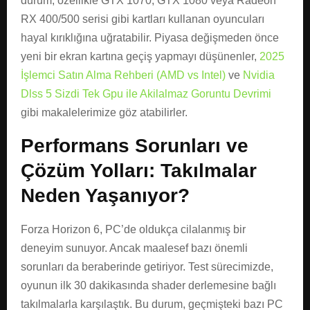
durum, özellikle GTX 1070, GTX 1080 veya Radeon
RX 400/500 serisi gibi kartları kullanan oyuncuları
hayal kırıklığına uğratabilir. Piyasa değişmeden önce
yeni bir ekran kartına geçiş yapmayı düşünenler,
2025
İşlemci Satın Alma Rehberi (AMD vs Intel)
ve
Nvidia
Dlss 5 Sizdi Tek Gpu ile Akilalmaz Goruntu Devrimi
gibi makalelerimize göz atabilirler.
Performans Sorunları ve
Çözüm Yolları: Takılmalar
Neden Yaşanıyor?
Forza Horizon 6, PC’de oldukça cilalanmış bir
deneyim sunuyor. Ancak maalesef bazı önemli
sorunları da beraberinde getiriyor. Test sürecimizde,
oyunun ilk 30 dakikasında shader derlemesine bağlı
takılmalarla karşılaştık. Bu durum, geçmişteki bazı PC