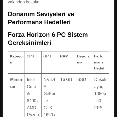
yakından bakalım:
Donanım Seviyeleri ve
Performans Hedefleri
Forza Horizon 6 PC Sistem
Gereksinimleri
Katego
CPU
GPU
RAM
Depola
Perfor
ri
ma
mans
Hedefi
Minim
Intel
NVIDI
16 GB
SSD
Düşük
um
Core
A
ayar,
i5-
GeFor
1080p
8400 /
ce
, 60
AMD
GTX
FPS
Ryzen
1650 /