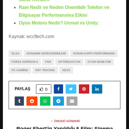
Ram Nedir ve Neden Onemlidir Telefon ve
Bilgisayar Performansina Etkisi
Oyun Motoru Nedir? Unreal vs Unity:
Kaynak: wccftech.com
DLSS
DONANIM GEREKSINIMLERI
EKRAN KARTI PERFORMANSI
FORZA HORIZON 6
FSR
OPTIMIZASYON
OYUN DENEYIMI
PC GAMING
RAY TRACING
XESS
PAYLAŞ
0
ÖNCEKI GÖNDERI
Roger Ebert’in Yanıldığı 5 Film: Sinema