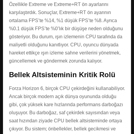
Özellikle Extreme ve Extreme+RT ön ayarlarını
karşılaştırdık. Sonuçlar, Extreme+RT ön ayarının
ortalama FPS’te %14, %1 düşük FPS’te %8. Ayrıca
%0.1 düşük FPS’te %0’lık bir düşüşe neden olduğunu
gösteriyor. Bu durum, ışın izlemenin CPU tarafında da
maliyetli olduğunu kanıtlıyor. CPU, oyuncu dünyada
hareket ettikçe ışın izleme sahne verilerini yönetmek,
güncellemek ve göndermek zorunda kalıyor.
Bellek Altsisteminin Kritik Rolü
Forza Horizon 6, birçok CPU çekirdeğini kullanabiliyor.
Ancak birçok modern açık dünya oyununda olduğu
gibi, çok yüksek kare hızlarında performans darboğazı
oluşuyor. Bu darboğaz, saf çekirdek sayısından veya
saat hızından ziyade CPU bellek altsisteminde ortaya
çıkıyor. Bu sistem; önbellekler, bellek gecikmesi ve