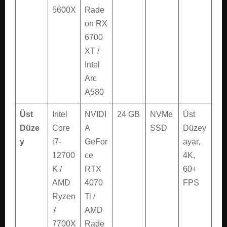
5600X
Rade
on RX
6700
XT /
Intel
Arc
A580
Üst
Intel
NVIDI
24 GB
NVMe
Üst
Düze
Core
A
SSD
Düzey
y
i7-
GeFor
ayar,
12700
ce
4K,
K /
RTX
60+
AMD
4070
FPS
Ryzen
Ti /
7
AMD
7700X
Rade