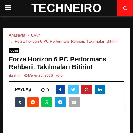
TECHNEIRO
P
R
Anasayfa
Oyun
I
Forza Horizon 6 PC Performans Rehberi: Takılmaları Bitirin!
Oyun
M
Forza Horizon 6 PC Performans
Rehberi: Takılmaları Bitirin!
A
ibrahim
Mayıs 25, 2026
0
R
PAYLAŞ
0
Y
M