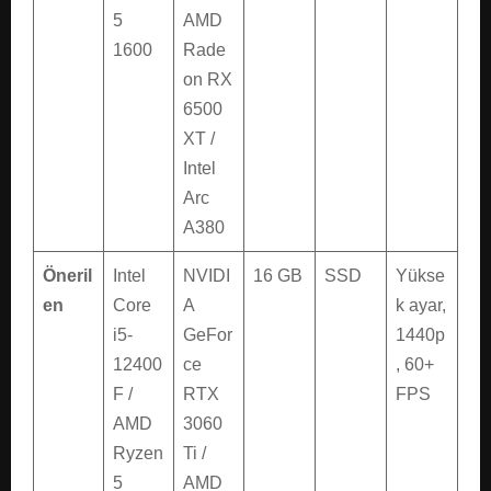
5
AMD
1600
Rade
on RX
6500
XT /
Intel
Arc
A380
Öneril
Intel
NVIDI
16 GB
SSD
Yükse
en
Core
A
k ayar,
i5-
GeFor
1440p
12400
ce
, 60+
F /
RTX
FPS
AMD
3060
Ryzen
Ti /
5
AMD