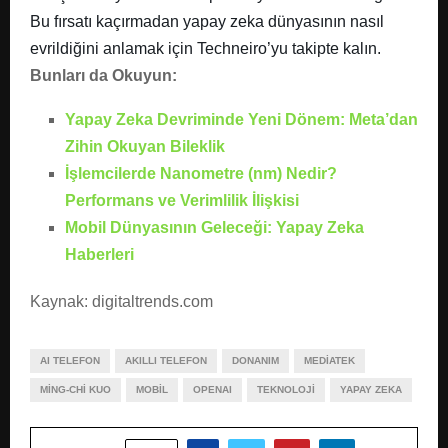
Bu fırsatı kaçırmadan yapay zeka dünyasının nasıl
evrildiğini anlamak için Techneiro’yu takipte kalın.
Bunları da Okuyun:
Yapay Zeka Devriminde Yeni Dönem: Meta’dan
Zihin Okuyan Bileklik
İşlemcilerde Nanometre (nm) Nedir?
Performans ve Verimlilik İlişkisi
Mobil Dünyasının Geleceği: Yapay Zeka
Haberleri
Kaynak: digitaltrends.com
AI TELEFON
AKILLI TELEFON
DONANIM
MEDIATEK
MING-CHI KUO
MOBIL
OPENAI
TEKNOLOJI
YAPAY ZEKA