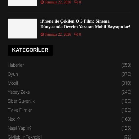
Temmuz 22, 2026
0
iPhone ile Çekilen O 5 Film: Sinema
Dünyasında Devrim Yaratan Mobil Başyapıtlar!
Temmuz 22, 2026
0
KATEGORILER
Haberler
(653)
Oyun
(370)
Mobil
(318)
Yapay Zeka
(240)
Siber Güvenlik
(180)
TV ve Filmler
(180)
Nedir?
(163)
Nasıl Yapılır?
(125)
Giyilebilir Teknoloji
(92)