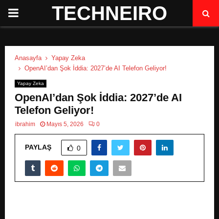
TECHNEIRO
P
R
Anasayfa
Yapay Zeka
I
OpenAI’dan Şok İddia: 2027’de AI Telefon Geliyor!
Yapay Zeka
M
OpenAI’dan Şok İddia: 2027’de AI
Telefon Geliyor!
A
ibrahim
Mayıs 5, 2026
0
R
PAYLAŞ
0
Y
M