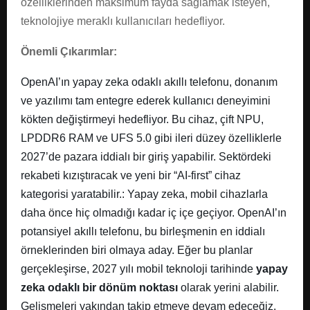
özelliklerinden maksimum fayda sağlamak isteyen,
teknolojiye meraklı kullanıcıları hedefliyor.
Önemli Çıkarımlar:
OpenAI’ın yapay zeka odaklı akıllı telefonu, donanım
ve yazılımı tam entegre ederek kullanıcı deneyimini
kökten değiştirmeyi hedefliyor. Bu cihaz, çift NPU,
LPDDR6 RAM ve UFS 5.0 gibi ileri düzey özelliklerle
2027’de pazara iddialı bir giriş yapabilir. Sektördeki
rekabeti kızıştıracak ve yeni bir “AI-first” cihaz
kategorisi yaratabilir.: Yapay zeka, mobil cihazlarla
daha önce hiç olmadığı kadar iç içe geçiyor. OpenAI’ın
potansiyel akıllı telefonu, bu birleşmenin en iddialı
örneklerinden biri olmaya aday. Eğer bu planlar
gerçekleşirse, 2027 yılı mobil teknoloji tarihinde
yapay
zeka odaklı bir dönüm noktası
olarak yerini alabilir.
Gelişmeleri yakından takip etmeye devam edeceğiz.