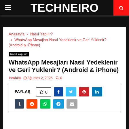
TECHNEIRO
P
R
Anasayfa
Nasıl Yapılır?
I
WhatsApp Mesajları Nasıl Yedeklenir ve Geri Yüklenir?
(Android & iPhone)
M
Nasıl Yapılır?
WhatsApp Mesajları Nasıl Yedeklenir
A
ve Geri Yüklenir? (Android & iPhone)
ibrahim
Ağustos 2, 2025
0
R
PAYLAŞ
0
Y
M