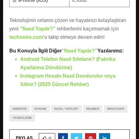
🍏
iPhone (iOS)
iCloud
Teknolojinin sırlarını çözen ve hayatınızı kolaylaştıran
yeni
“Nasıl Yapılır?”
rehberlerini kaçırmamak için
techneiro.com
‘u takip etmeye devam edin!
Bu Konuyla İlgili Diğer
“Nasıl Yapılır?”
Yazılarımız:
Android Telefon Nasıl Sıfırlanır? (Fabrika
Ayarlarına Döndürme)
Instagram Hesabı Nasıl Dondurulur veya
Silinir? (2025 Güncel Rehber)
ANDROID
IPHONE
NASIL YAPILIR?
REHBER
WHATSAPP
YEDEKLEME
PAYLAŞ
0