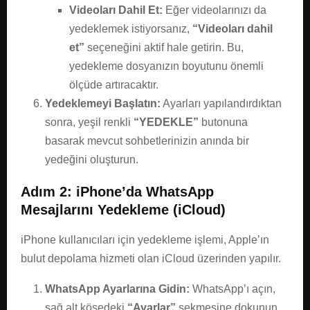
Videoları Dahil Et:
Eğer videolarınızı da
yedeklemek istiyorsanız,
“Videoları dahil
et”
seçeneğini aktif hale getirin. Bu,
yedekleme dosyanızın boyutunu önemli
ölçüde artıracaktır.
Yedeklemeyi Başlatın:
Ayarları yapılandırdıktan
sonra, yeşil renkli
“YEDEKLE”
butonuna
basarak mevcut sohbetlerinizin anında bir
yedeğini oluşturun.
Adım 2: iPhone’da WhatsApp
Mesajlarını Yedekleme (iCloud)
iPhone kullanıcıları için yedekleme işlemi, Apple’ın
bulut depolama hizmeti olan iCloud üzerinden yapılır.
WhatsApp Ayarlarına Gidin:
WhatsApp’ı açın,
sağ alt köşedeki
“Ayarlar”
sekmesine dokunun.