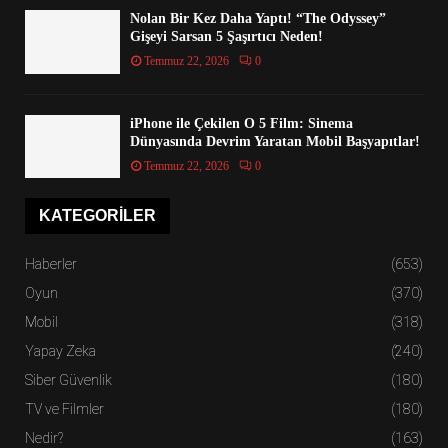
Nolan Bir Kez Daha Yaptı! “The Odyssey”
Gişeyi Sarsan 5 Şaşırtıcı Neden!
Temmuz 22, 2026
0
iPhone ile Çekilen O 5 Film: Sinema
Dünyasında Devrim Yaratan Mobil Başyapıtlar!
Temmuz 22, 2026
0
KATEGORILER
Haberler
(653)
Oyun
(370)
Mobil
(318)
Yapay Zeka
(240)
Siber Güvenlik
(180)
TV ve Filmler
(180)
Nedir?
(163)