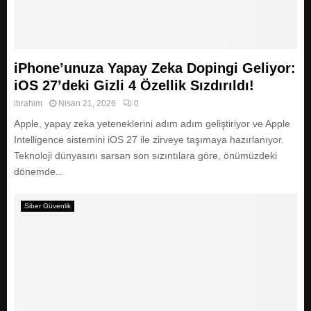
iPhone’unuza Yapay Zeka Dopingi Geliyor:
iOS 27’deki Gizli 4 Özellik Sızdırıldı!
ibrahim
Nisan 21, 2026
0
Apple, yapay zeka yeteneklerini adım adım geliştiriyor ve Apple
Intelligence sistemini iOS 27 ile zirveye taşımaya hazırlanıyor.
Teknoloji dünyasını sarsan son sızıntılara göre, önümüzdeki
dönemde...
Siber Güvenlik