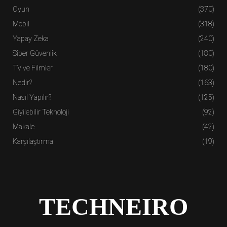
Oyun
(370)
Mobil
(318)
Yapay Zeka
(240)
Siber Güvenlik
(180)
TV ve Filmler
(180)
Nedir?
(163)
Nasıl Yapılır?
(125)
Giyilebilir Teknoloji
(92)
Makale
(42)
Karşılaştırma
(19)
TECHNEIRO