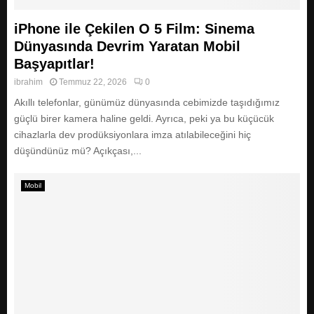
E
iPhone ile Çekilen O 5 Film: Sinema
N
Dünyasında Devrim Yaratan Mobil
Başyapıtlar!
U
ibrahim
Temmuz 22, 2026
0
Akıllı telefonlar, günümüz dünyasında cebimizde taşıdığımız
güçlü birer kamera haline geldi. Ayrıca, peki ya bu küçücük
cihazlarla dev prodüksiyonlara imza atılabileceğini hiç
düşündünüz mü? Açıkçası,...
Mobil