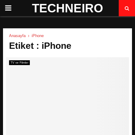
TECHNEIRO
P
R
Anasayfa
iPhone
I
Etiket : iPhone
M
TV ve Filmler
A
R
Y
M