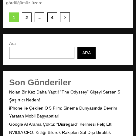
gördüğümüz üzere...
Y
1
2
…
4
a
z
Ara
ı
ARA
s
a
Son Gönderiler
y
f
Nolan Bir Kez Daha Yaptı! “The Odyssey” Gişeyi Sarsan 5
Şaşırtıcı Neden!
a
iPhone ile Çekilen O 5 Film: Sinema Dünyasında Devrim
l
Yaratan Mobil Başyapıtlar!
Google AI Arama Çöktü: “Disregard” Kelimesi Felç Etti
a
NVIDIA CFO: Kıtlığı Bilerek Rakipleri Saf Dışı Bıraktık