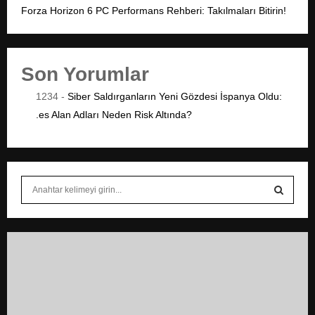
m
Forza Horizon 6 PC Performans Rehberi: Takılmaları Bitirin!
a
s
Son Yorumlar
ı
1234
-
Siber Saldırganların Yeni Gözdesi İspanya Oldu:
.es Alan Adları Neden Risk Altında?
S
e
a
S
r
c
E
h
f
A
o
r
R