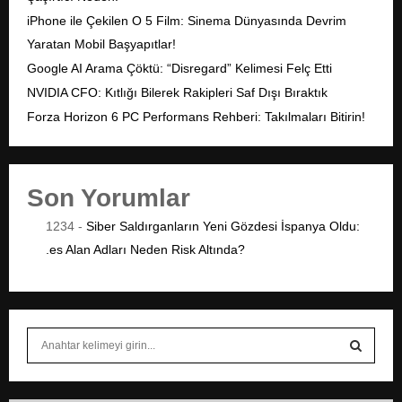
iPhone ile Çekilen O 5 Film: Sinema Dünyasında Devrim
Yaratan Mobil Başyapıtlar!
Google AI Arama Çöktü: “Disregard” Kelimesi Felç Etti
NVIDIA CFO: Kıtlığı Bilerek Rakipleri Saf Dışı Bıraktık
Forza Horizon 6 PC Performans Rehberi: Takılmaları Bitirin!
Son Yorumlar
1234
-
Siber Saldırganların Yeni Gözdesi İspanya Oldu:
.es Alan Adları Neden Risk Altında?
S
e
a
S
r