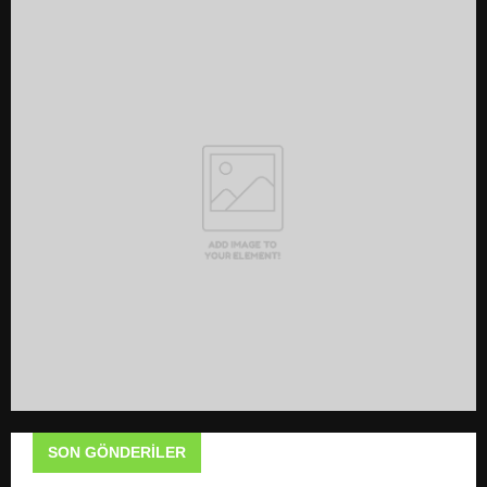
c
E
h
f
A
o
r
R
:
C
H
SON GÖNDERILER