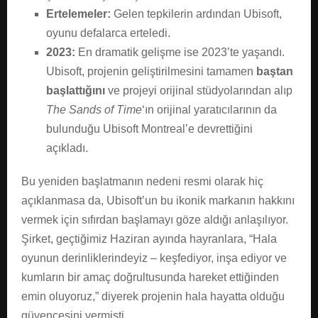
Ertelemeler:
Gelen tepkilerin ardından Ubisoft,
oyunu defalarca erteledi.
2023:
En dramatik gelişme ise 2023’te yaşandı.
Ubisoft, projenin geliştirilmesini tamamen
baştan
başlattığını
ve projeyi orijinal stüdyolarından alıp
The Sands of Time
‘ın orijinal yaratıcılarının da
bulunduğu Ubisoft Montreal’e devrettiğini
açıkladı.
Bu yeniden başlatmanın nedeni resmi olarak hiç
açıklanmasa da, Ubisoft’un bu ikonik markanın hakkını
vermek için sıfırdan başlamayı göze aldığı anlaşılıyor.
Şirket, geçtiğimiz Haziran ayında hayranlara, “Hala
oyunun derinliklerindeyiz – keşfediyor, inşa ediyor ve
kumların bir amaç doğrultusunda hareket ettiğinden
emin oluyoruz,” diyerek projenin hala hayatta olduğu
güvencesini vermişti.