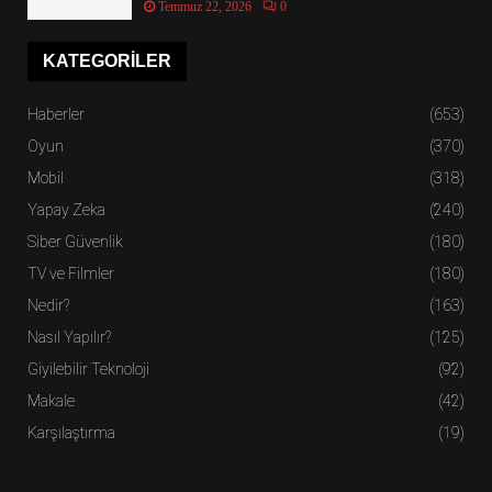
Temmuz 22, 2026
0
KATEGORILER
Haberler
(653)
Oyun
(370)
Mobil
(318)
Yapay Zeka
(240)
Siber Güvenlik
(180)
TV ve Filmler
(180)
Nedir?
(163)
Nasıl Yapılır?
(125)
Giyilebilir Teknoloji
(92)
Makale
(42)
Karşılaştırma
(19)