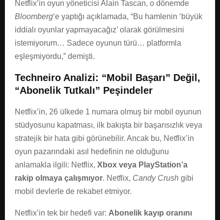
Netflix’in oyun yöneticisi Alain Tascan, o dönemde
Bloomberg
‘e yaptığı açıklamada, “Bu hamlenin ‘büyük
iddialı oyunlar yapmayacağız’ olarak görülmesini
istemiyorum… Sadece oyunun türü… platformla
eşleşmiyordu,” demişti.
Techneiro Analizi: “Mobil Başarı” Değil,
“Abonelik Tutkalı” Peşindeler
Netflix’in, 26 ülkede 1 numara olmuş bir mobil oyunun
stüdyosunu kapatması, ilk bakışta bir başarısızlık veya
stratejik bir hata gibi görünebilir. Ancak bu, Netflix’in
oyun pazarındaki asıl hedefinin ne olduğunu
anlamakla ilgili: Netflix,
Xbox veya PlayStation’a
rakip olmaya çalışmıyor
. Netflix,
Candy Crush
gibi
mobil devlerle de rekabet etmiyor.
Netflix’in tek bir hedefi var:
Abonelik kayıp oranını