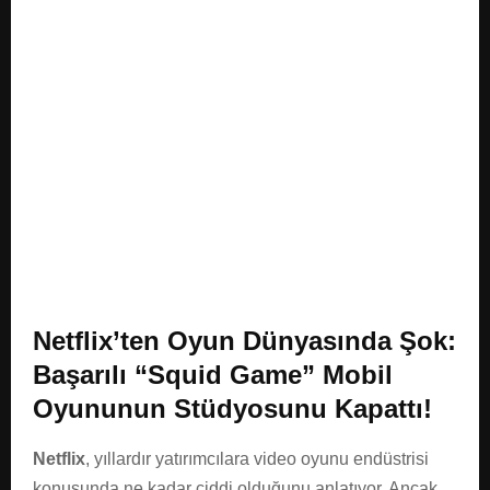
E
N
U
Netflix’ten Oyun Dünyasında Şok:
Başarılı “Squid Game” Mobil
Oyununun Stüdyosunu Kapattı!
Netflix
, yıllardır yatırımcılara video oyunu endüstrisi
konusunda ne kadar ciddi olduğunu anlatıyor. Ancak