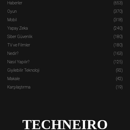
Haberler
(653)
Oyun
(370)
Mobil
(318)
Yapay Zeka
(240)
Siber Güvenlik
(180)
TV ve Filmler
(180)
Nedir?
(163)
Nasıl Yapılır?
(125)
Giyilebilir Teknoloji
(92)
Makale
(42)
Karşılaştırma
(19)
TECHNEIRO