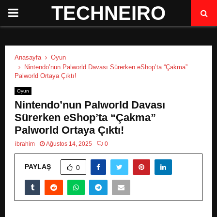
TECHNEIRO
P
R
Anasayfa
Oyun
I
Nintendo’nun Palworld Davası Sürerken eShop’ta “Çakma”
Palworld Ortaya Çıktı!
M
Oyun
Nintendo’nun Palworld Davası
A
Sürerken eShop’ta “Çakma”
Palworld Ortaya Çıktı!
R
ibrahim
Ağustos 14, 2025
0
PAYLAŞ
Y
0
M