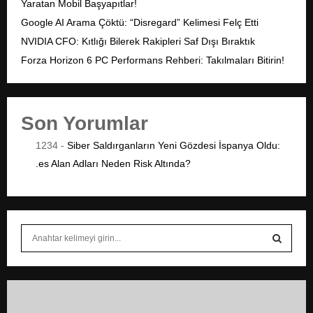
Yaratan Mobil Başyapıtlar!
Google AI Arama Çöktü: “Disregard” Kelimesi Felç Etti
NVIDIA CFO: Kıtlığı Bilerek Rakipleri Saf Dışı Bıraktık
Forza Horizon 6 PC Performans Rehberi: Takılmaları Bitirin!
Son Yorumlar
1234
-
Siber Saldırganların Yeni Gözdesi İspanya Oldu:
.es Alan Adları Neden Risk Altında?
S
e
a
S
r
c
E
h