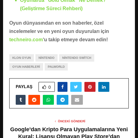
Oyunlarda “Gold Olmak” Ne Demek?
(Geliştirme Süreci Rehberi)
Oyun dünyasından en son haberler, özel
incelemeler ve en yeni oyun duyuruları için
techneiro.com
‘u takip etmeye devam edin!
KLON OYUN
NINTENDO
NINTENDO SWITCH
OYUN HABERLERI
PALWORLD
PAYLAŞ
0
ÖNCEKI GÖNDERI
Google’dan Kripto Para Uygulamalarına Yeni
Kural: Lisansı Olmayan Play Store’dan