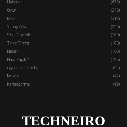
Haberler
(653)
Oyun
(370)
Mobil
(318)
Yapay Zeka
(240)
Siber Güvenlik
(180)
TV ve Filmler
(180)
Nedir?
(163)
Nasıl Yapılır?
(125)
Giyilebilir Teknoloji
(92)
Makale
(42)
Karşılaştırma
(19)
TECHNEIRO