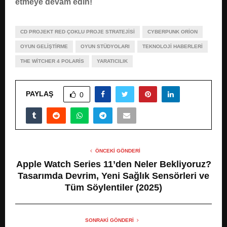
etmeye devam edin!
CD PROJEKT RED ÇOKLU PROJE STRATEJISI
CYBERPUNK ORION
OYUN GELIŞTIRME
OYUN STÜDYOLARI
TEKNOLOJI HABERLERI
THE WITCHER 4 POLARIS
YARATICILIK
PAYLAŞ
0
ÖNCEKI GÖNDERI
Apple Watch Series 11’den Neler Bekliyoruz?
Tasarımda Devrim, Yeni Sağlık Sensörleri ve
Tüm Söylentiler (2025)
SONRAKI GÖNDERI