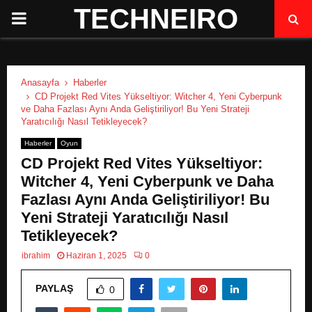
TECHNEIRO
P
R
Anasayfa
Haberler
I
CD Projekt Red Vites Yükseltiyor: Witcher 4, Yeni Cyberpunk
ve Daha Fazlası Aynı Anda Geliştiriliyor! Bu Yeni Strateji
Yaratıcılığı Nasıl Tetikleyecek?
M
Haberler
Oyun
CD Projekt Red Vites Yükseltiyor:
A
Witcher 4, Yeni Cyberpunk ve Daha
Fazlası Aynı Anda Geliştiriliyor! Bu
R
Yeni Strateji Yaratıcılığı Nasıl
Tetikleyecek?
Y
ibrahim
Haziran 1, 2025
0
M
PAYLAŞ
0