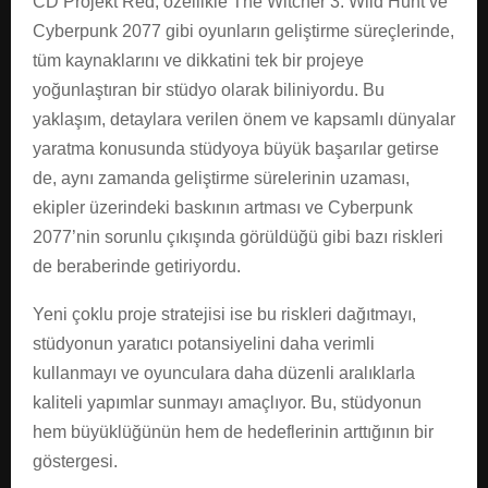
CD Projekt Red, özellikle The Witcher 3: Wild Hunt ve
Cyberpunk 2077 gibi oyunların geliştirme süreçlerinde,
tüm kaynaklarını ve dikkatini tek bir projeye
yoğunlaştıran bir stüdyo olarak biliniyordu. Bu
yaklaşım, detaylara verilen önem ve kapsamlı dünyalar
yaratma konusunda stüdyoya büyük başarılar getirse
de, aynı zamanda geliştirme sürelerinin uzaması,
ekipler üzerindeki baskının artması ve Cyberpunk
2077’nin sorunlu çıkışında görüldüğü gibi bazı riskleri
de beraberinde getiriyordu.
Yeni çoklu proje stratejisi ise bu riskleri dağıtmayı,
stüdyonun yaratıcı potansiyelini daha verimli
kullanmayı ve oyunculara daha düzenli aralıklarla
kaliteli yapımlar sunmayı amaçlıyor. Bu, stüdyonun
hem büyüklüğünün hem de hedeflerinin arttığının bir
göstergesi.