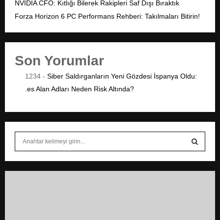
NVIDIA CFO: Kıtlığı Bilerek Rakipleri Saf Dışı Bıraktık
Forza Horizon 6 PC Performans Rehberi: Takılmaları Bitirin!
Son Yorumlar
1234
-
Siber Saldırganların Yeni Gözdesi İspanya Oldu:
.es Alan Adları Neden Risk Altında?
S
e
a
S
r
c
E
h
f
A
o
r