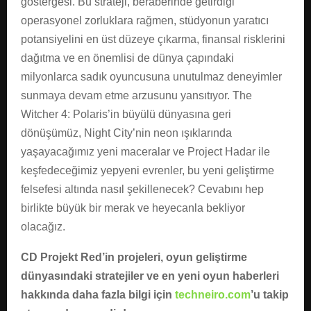
göstergesi. Bu strateji, beraberinde getirdiği
operasyonel zorluklara rağmen, stüdyonun yaratıcı
potansiyelini en üst düzeye çıkarma, finansal risklerini
dağıtma ve en önemlisi de dünya çapındaki
milyonlarca sadık oyuncusuna unutulmaz deneyimler
sunmaya devam etme arzusunu yansıtıyor. The
Witcher 4: Polaris’in büyülü dünyasına geri
dönüşümüz, Night City’nin neon ışıklarında
yaşayacağımız yeni maceralar ve Project Hadar ile
keşfedeceğimiz yepyeni evrenler, bu yeni geliştirme
felsefesi altında nasıl şekillenecek? Cevabını hep
birlikte büyük bir merak ve heyecanla bekliyor
olacağız.
CD Projekt Red’in projeleri, oyun geliştirme
dünyasındaki stratejiler ve en yeni oyun haberleri
hakkında daha fazla bilgi için
techneiro.com
’u takip