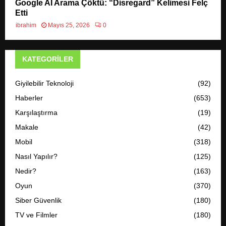
Google AI Arama Çöktü: “Disregard” Kelimesi Felç
Etti
ibrahim
Mayıs 25, 2026
0
KATEGORILER
Giyilebilir Teknoloji
(92)
Haberler
(653)
Karşılaştırma
(19)
Makale
(42)
Mobil
(318)
Nasıl Yapılır?
(125)
Nedir?
(163)
Oyun
(370)
Siber Güvenlik
(180)
TV ve Filmler
(180)