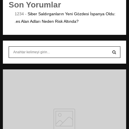
Son Yorumlar
1234
-
Siber Saldırganların Yeni Gözdesi İspanya Oldu:
.es Alan Adları Neden Risk Altında?
S
e
a
S
r
c
E
h
f
A
o
r
R
:
C
H