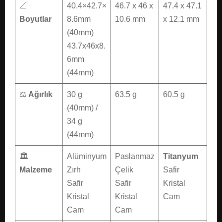
📐
40.4×42.7×
46.7 x 46 x
47.4 x 47.1
Boyutlar
8.6mm
10.6 mm
x 12.1 mm
(40mm)
43.7x46x8.
6mm
(44mm)
⚖️
Ağırlık
30 g
63.5 g
60.5 g
(40mm) /
34 g
(44mm)
🏛️
Alüminyum
Paslanmaz
Titanyum
Malzeme
Zırh
Çelik
Safir
Safir
Safir
Kristal
Kristal
Kristal
Cam
Cam
Cam