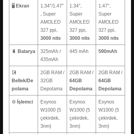
🖥️
Ekran
1.34″/1.47″
1.34″,
1.47″,
, Super
Super
Super
AMOLED
AMOLED
AMOLED
327 ppi,
327 ppi,
327 ppi,
3000 nits
3000 nits
3000 nits
🔋
Batarya
325mAh /
445 mAh
590mAh
435mAh
💽
2GB RAM /
2GB RAM /
2GB RAM /
Bellek/De
32GB
64GB
64GB
polama
Depolama
Depolama
Depolama
⚙️
İşlemci
Exynos
Exynos
Exynos
W1000 (5
W1000 (5
W1000 (5
çekirdek,
çekirdek,
çekirdek,
3nm)
3nm)
3nm)