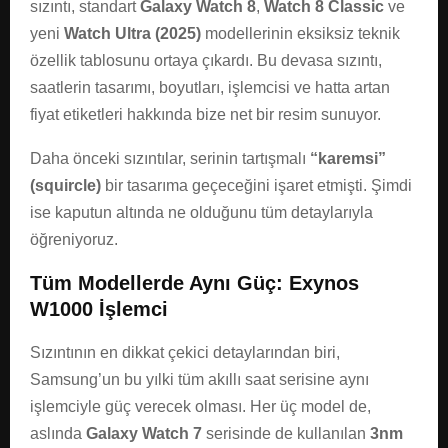
sızıntı, standart
Galaxy Watch 8
,
Watch 8 Classic
ve
yeni
Watch Ultra (2025)
modellerinin eksiksiz teknik
özellik tablosunu ortaya çıkardı. Bu devasa sızıntı,
saatlerin tasarımı, boyutları, işlemcisi ve hatta artan
fiyat etiketleri hakkında bize net bir resim sunuyor.
Daha önceki sızıntılar, serinin tartışmalı
“karemsi”
(squircle)
bir tasarıma geçeceğini işaret etmişti. Şimdi
ise kaputun altında ne olduğunu tüm detaylarıyla
öğreniyoruz.
Tüm Modellerde Aynı Güç: Exynos
W1000 İşlemci
Sızıntının en dikkat çekici detaylarından biri,
Samsung’un bu yılki tüm akıllı saat serisine aynı
işlemciyle güç verecek olması. Her üç model de,
aslında
Galaxy Watch 7
serisinde de kullanılan
3nm