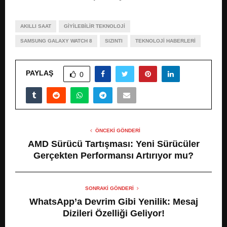
AKILLI SAAT
GIYILEBILIR TEKNOLOJI
SAMSUNG GALAXY WATCH 8
SIZINTI
TEKNOLOJI HABERLERI
PAYLAŞ
0
ÖNCEKI GÖNDERI
AMD Sürücü Tartışması: Yeni Sürücüler
Gerçekten Performansı Artırıyor mu?
SONRAKI GÖNDERI
WhatsApp’a Devrim Gibi Yenilik: Mesaj
Dizileri Özelliği Geliyor!