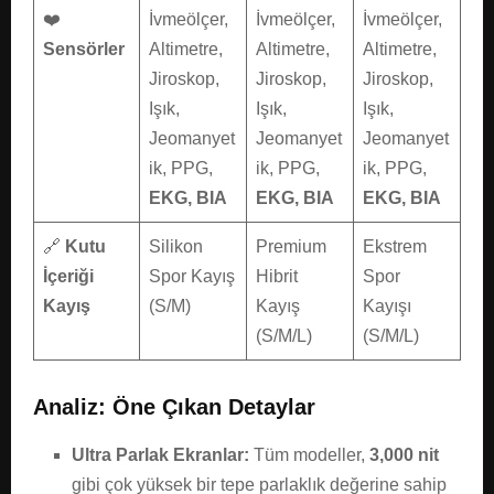
❤️
İvmeölçer,
İvmeölçer,
İvmeölçer,
Sensörler
Altimetre,
Altimetre,
Altimetre,
Jiroskop,
Jiroskop,
Jiroskop,
Işık,
Işık,
Işık,
Jeomanyet
Jeomanyet
Jeomanyet
ik, PPG,
ik, PPG,
ik, PPG,
EKG, BIA
EKG, BIA
EKG, BIA
🔗
Kutu
Silikon
Premium
Ekstrem
İçeriği
Spor Kayış
Hibrit
Spor
Kayış
(S/M)
Kayış
Kayışı
(S/M/L)
(S/M/L)
Analiz: Öne Çıkan Detaylar
Ultra Parlak Ekranlar:
Tüm modeller,
3,000 nit
gibi çok yüksek bir tepe parlaklık değerine sahip