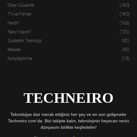
Siber Güvenlik
(180)
TV ve Filmler
(180)
Nedir?
(163)
Nasıl Yapılır?
(125)
Giyilebilir Teknoloji
(92)
Makale
(42)
Karşılaştırma
(19)
TECHNEIRO
Teknolojiye dair merak ettiğiniz her şey ve en son gelişmeler
Techneiro.com'da. Bizi takipte kalın, teknolojinin heyecan verici
dünyasını birlikte keşfedelim!