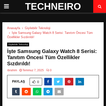
TECHNEIRO
P
R
Anasayfa
Giyilebilir Teknoloji
I
İşte Samsung Galaxy Watch 8 Serisi: Tanıtım Öncesi Tüm
Özellikler Sızdırıldı!
M
Giyilebilir Teknoloji
İşte Samsung Galaxy Watch 8 Serisi:
A
Tanıtım Öncesi Tüm Özellikler
Sızdırıldı!
R
ibrahim
Temmuz 7, 2025
0
PAYLAŞ
Y
0
M