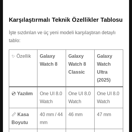
Karşılaştırmalı Teknik Özellikler Tablosu
İşte sızdırılan ve üç yeni modeli karşılaştıran detaylı
tablo:
✨ Özellik
Galaxy
Galaxy
Galaxy
Watch 8
Watch 8
Watch
Classic
Ultra
(2025)
💿
Yazılım
One UI 8.0
One UI 8.0
One UI 8.0
Watch
Watch
Watch
📏
Kasa
40 mm / 44
46 mm
47 mm
Boyutu
mm