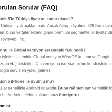
orulan Sorular (FAQ)
tch 5’in Türkiye fiyatı ne kadar olacak?
ürkiye fiyatı açıklanmadı. Ancak Avrupa fiyatının 329 Euro civ
en, buna vergiler eklendiğinde premium segmentte bir fiyatland
söyleyebiliriz.
yonu ile Global versiyon arasındaki fark nedir?
 işletim sistemidir. Global versiyon WearOS kullanır ve Google s
üzdan vb.) destekler. Çin versiyonu ise Xiaomi’nin kendi işletim 
oogle servisleri yüklü gelmez.
atch 5 iPhone ile uyumlu mu?
lar genellikle Android odaklıdır.
Buna rağmen
tam verimlilik iç
 bir Android telefon kullanmanızı
öneriyoruz
.
ımlar: