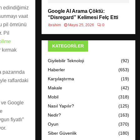
n edindiğimiz
Google AI Arama Çöktü:
sunmayı vaat
“Disregard” Kelimesi Felç Etti
u pil ömrünü
ibrahim
Mayıs 25, 2026
0
. Pil
ollme
KATEGORILER
r kırmak
Giyilebilir Teknoloji
(92)
Haberler
(653)
pa pazarında
Karşılaştırma
(19)
yle raflardaki
Makale
(42)
Mobil
(318)
i ve Google
Nasıl Yapılır?
(125)
e
Nedir?
(163)
gun fiyatlı”
Oyun
(370)
or.
Siber Güvenlik
(180)