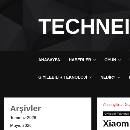
TECHNE
ANASAYFA
HABERLER
OYUN
GIYILEBILIR TEKNOLOJI
NEDIR?
Anasayfa
Giy
Arşivler
Giyilebilir Teknoloji
Temmuz 2026
Xiaomi
Mayıs 2026