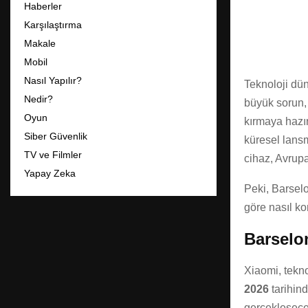
Haberler
Karşılaştırma
Makale
Mobil
Nasıl Yapılır?
Teknoloji dün
Nedir?
büyük sorun, 
Oyun
kırmaya hazır
Siber Güvenlik
küresel lans
TV ve Filmler
cihaz, Avrupa
Yapay Zeka
Peki, Barselo
göre nasıl 
Barselo
Xiaomi, tekno
2026
tarihin
gerçekleşecek