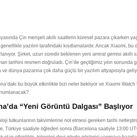
yasında Çin menşeli akıllı saatlerin küresel pazara çıkarken ya
genellikle yazılım tarafındaki kısıtlamalardır. Ancak Xiaomi, bu
lanıyor. Şirket, uzun süredir beklenen yeni amiral gemisi akıllı s
man tarihini resmen doğruladı. Çin’de geçtiğimiz yılın sonunda
 ve dünya pazarına çok daha güçlü bir yazılım altyapısıyla geliy
na’daki bu büyük etkinlikte bizi neler bekliyor ve Xiaomi Watch 
konumlanacak?
na’da “Yeni Görüntü Dalgası” Başlıyor
loji tutkunlarının takvimlerine not etmesi gereken tarihi netleştir
de, Türkiye saatiyle öğleden sonra (Barcelona saatiyle 13:00 U
 olan etkinlikte, teknoloji devi gövde gösterisi yapmaya hazırla