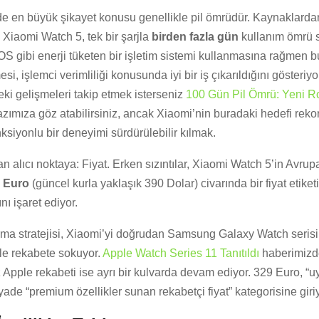
rde en büyük şikayet konusu genellikle pil ömrüdür. Kaynaklarda
e Xiaomi Watch 5, tek bir şarjla
birden fazla gün
kullanım ömrü 
S gibi enerji tüketen bir işletim sistemi kullanmasına rağmen b
i, işlemci verimliliği konusunda iyi bir iş çıkarıldığını gösteriyor
eki gelişmeleri takip etmek isterseniz
100 Gün Pil Ömrü: Yeni R
zımıza göz atabilirsiniz, ancak Xiaomi’nin buradaki hedefi reko
nksiyonlu bir deneyimi sürdürülebilir kılmak.
n alıcı noktaya: Fiyat. Erken sızıntılar, Xiaomi Watch 5’in Avru
9 Euro
(güncel kurla yaklaşık 390 Dolar) civarında bir fiyat etiketi
nı işaret ediyor.
ırma stratejisi, Xiaomi’yi doğrudan Samsung Galaxy Watch seris
ile rekabete sokuyor.
Apple Watch Series 11 Tanıtıldı
haberimizd
 Apple rekabeti ise ayrı bir kulvarda devam ediyor. 329 Euro, “uy
yade “premium özellikler sunan rekabetçi fiyat” kategorisine giriy