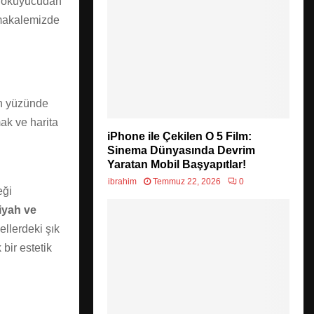
im okuyucudan
akalemizde
ön yüzünde
ak ve harita
iPhone ile Çekilen O 5 Film:
Sinema Dünyasında Devrim
Yaratan Mobil Başyapıtlar!
ibrahim
Temmuz 22, 2026
0
eği
iyah ve
llerdeki şık
bir estetik