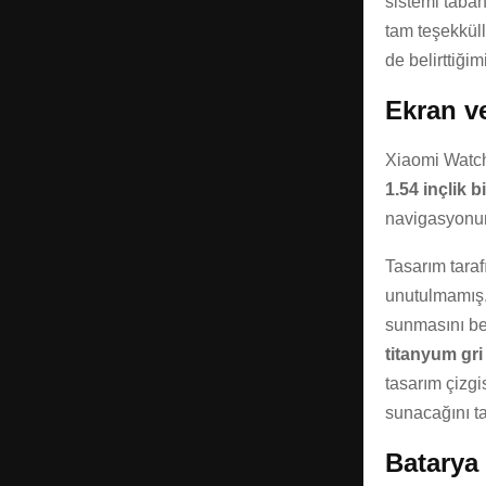
sistemi taban
tam teşekküll
de belirttiği
Ekran ve
Xiaomi Watch
1.54 inçlik
navigasyonunu
Tasarım tarafı
unutulmamış.A
sunmasını be
titanyum gri
tasarım çizgi
sunacağını t
Batarya