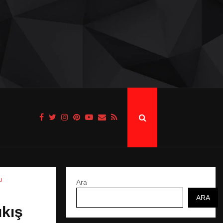
u
Ara
ARA
ıkış