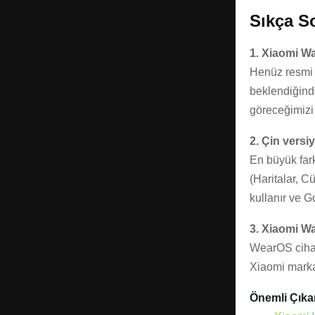
Sıkça S
1. Xiaomi Wa
Henüz resmi T
beklendiğind
göreceğimizi 
2. Çin versi
En büyük fark
(Haritalar, C
kullanır ve G
3. Xiaomi W
WearOS cihaz
Xiaomi marka
Önemli Çıkar