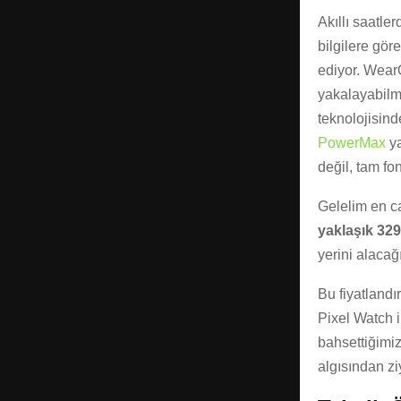
Akıllı saatle
bilgilere gör
ediyor. WearO
yakalayabilmes
teknolojisind
PowerMax
ya
değil, tam fo
Gelelim en ca
yaklaşık 32
yerini alacağı
Bu fiyatland
Pixel Watch 
bahsettiğimiz
algısından zi