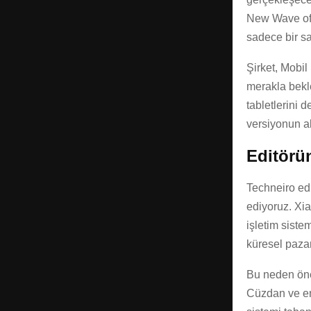
New Wave of 
sadece bir sa
Şirket, Mobi
merakla bek
tabletlerini 
versiyonun a
Editörün
Techneiro ed
ediyoruz. Xi
işletim sistem
küresel paz
Bu neden öne
Cüzdan ve e