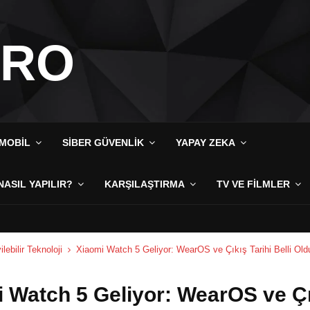
IRO
MOBIL
SIBER GÜVENLIK
YAPAY ZEKA
NASIL YAPILIR?
KARŞILAŞTIRMA
TV VE FILMLER
ilebilir Teknoloji
Xiaomi Watch 5 Geliyor: WearOS ve Çıkış Tarihi Belli Old
 Watch 5 Geliyor: WearOS ve Ç