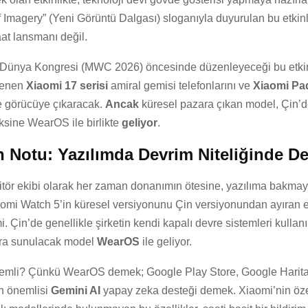
Imagery” (Yeni Görüntü Dalgası) sloganıyla duyurulan bu etkinl
at lansmanı değil.
l Dünya Kongresi (MWC 2026) öncesinde düzenleyeceği bu etkin
lenen
Xiaomi 17 serisi
amiral gemisi telefonlarını ve
Xiaomi Pa
de görücüye çıkaracak.
Ancak
küresel pazara çıkan model, Çin’d
ksine WearOS ile birlikte
geliyor
.
 Notu: Yazılımda Devrim Niteliğinde De
itör ekibi olarak her zaman donanımın ötesine, yazılıma bakmayı
aomi Watch 5’in küresel versiyonunu Çin versiyonundan ayıran en
i. Çin’de genellikle şirketin kendi kapalı devre sistemleri kullanı
ara sunulacak model
WearOS
ile geliyor.
mli? Çünkü WearOS demek; Google Play Store, Google Harita
n önemlisi
Gemini AI
yapay zeka desteği demek. Xiaomi’nin öze