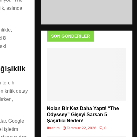
ik, aslında
likte,
SON GÖNDERILER
d 8
eki
ğişiklik
 tercih
 kritik detay
lırken,
Nolan Bir Kez Daha Yaptı! “The
Odyssey” Gişeyi Sarsan 5
Şaşırtıcı Neden!
lar, Google
ibrahim
Temmuz 22, 2026
0
l işletim