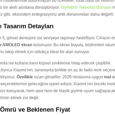
lı modellerinde bulunmayan bu özellikler, saati basit bir bildir
ü bir akıllı asistana dönüştürüyor.
Giyilebilir Teknoloji Dünyası
m
miz gibi, ekosistem entegrasyonu artık donanımdan daha değerli.
 Tasarım Detayları
 5, görsel deneyimi üst seviyeye taşımayı hedefliyor. Cihazın 
 bir AMOLED ekran
bulunuyor. Bu ekran boyutu, bildirimleri okum
 takip etmek için oldukça ideal bir alan sunuyor.
nda ise kullanıcıların kişisel zevklerine hitap edecek çeşitlilik
yrıca Xiaomi’nin, lansmanla birlikte en az iki farklı renk seçen
kliyoruz.
Özellikle
sızan görseller, 2026 modasına uygun
mat s
seçeneklerinin geleceğine işaret ediyor. Xiaomi’nin önceki mode
sini koruyarak, hem spor hem de klasik giyime uyum sağlayacak 
ahmin etmek zor değil.
 Ömrü ve Beklenen Fiyat