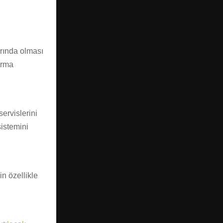
arında olması
ırma
ervislerini
sistemini
in özellikle