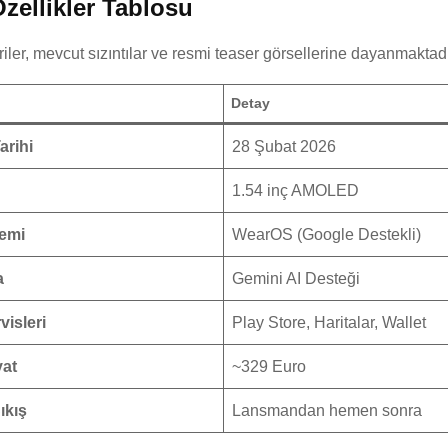
zellikler Tablosu
iler, mevcut sızıntılar ve resmi teaser görsellerine dayanmaktadı
Detay
rihi
28 Şubat 2026
1.54 inç AMOLED
temi
WearOS (Google Destekli)
a
Gemini AI Desteği
visleri
Play Store, Haritalar, Wallet
yat
~329 Euro
ıkış
Lansmandan hemen sonra