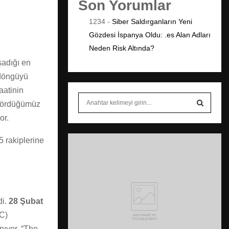
Son Yorumlar
1234
-
Siber Saldırganların Yeni
Gözdesi İspanya Oldu: .es Alan Adları
Neden Risk Altında?
şadığı en
 döngüyü
aatinin
S
 gördüğümüz
e
or.
a
S
r
5 rakiplerine
c
E
h
f
A
o
r
R
:
di.
28 Şubat
C
TC)
H
nıyor. “The