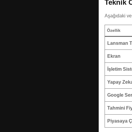
Teknik Ö
Aşağıdaki ver
Özellik
Lansman Ta
Ekran
İşletim Sis
Yapay Zek
Google Ser
Tahmini Fi
Piyasaya Ç