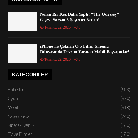
Nolan Bir Kez Daha Yaptı! “The Odyssey”
Gişeyi Sarsan 5 Şaşırtıcı Neden!
Temmuz 22, 2026
0
iPhone ile Çekilen O 5 Film: Sinema
Dünyasında Devrim Yaratan Mobil Başyapıtlar!
Temmuz 22, 2026
0
KATEGORILER
Haberler
(653)
Oyun
(370)
Mobil
(318)
Yapay Zeka
(240)
Siber Güvenlik
(180)
TV ve Filmler
(180)