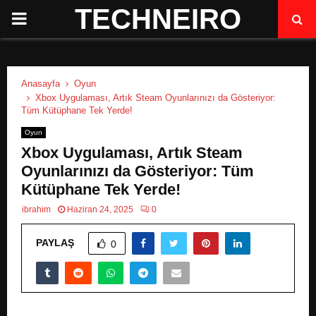
TECHNEIRO
P
R
Anasayfa
Oyun
I
Xbox Uygulaması, Artık Steam Oyunlarınızı da Gösteriyor:
Tüm Kütüphane Tek Yerde!
M
Oyun
Xbox Uygulaması, Artık Steam
A
Oyunlarınızı da Gösteriyor: Tüm
Kütüphane Tek Yerde!
R
ibrahim
Haziran 24, 2025
0
PAYLAŞ
Y
0
M