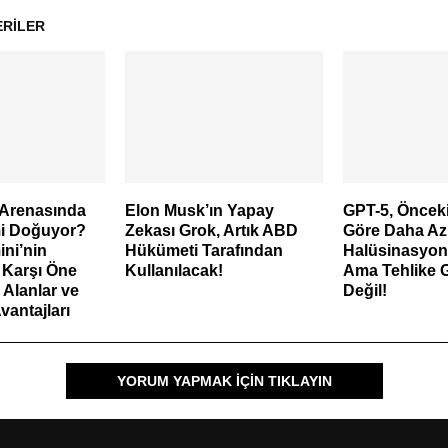
ERILER
 Arenasında
Elon Musk’ın Yapay
GPT-5, Önceki
mi Doğuyor?
Zekası Grok, Artık ABD
Göre Daha Az
ni’nin
Hükümeti Tarafından
Halüsinasyon
 Karşı Öne
Kullanılacak!
Ama Tehlike 
 Alanlar ve
Değil!
vantajları
YORUM YAPMAK IÇIN TIKLAYIN