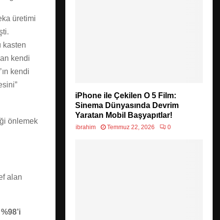
eka üretimi
ti.
ı kasten
yan kendi
’ın kendi
esini”
iPhone ile Çekilen O 5 Film:
Sinema Dünyasında Devrim
Yaratan Mobil Başyapıtlar!
riği önlemek
ibrahim
Temmuz 22, 2026
0
ef alan
n
%98’i