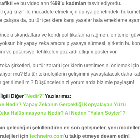
afikti
ve bu videoların
%99’u kadınları
tasvir ediyordu.
tal çağ krizi” ile mücadele etmek için dünya genelindeki hükümet
 çalışsa da, bu tür içeriklere karşı yasalar hala emekleme aşa
önceki skandallara ve kendi politikalarına rağmen, en temel güv
n yoksun bir yapay zeka aracını piyasaya sürmesi, şirketin bu ko
ini ve potansiyel tehlikeleri göz ardı ettiğini gösteriyor.
ka şirketleri, bu tür zararlı içeriklerin üretilmesini önlemek için 
lıyor mu? Bu tür teknolojilerin gelişimini yavaşlatacak daha kat
getirilmeli mi? Düşüncelerinizi yorumlarda bizimle paylaşın!
lgili Diğer
“Nedir?”
Yazılarımız:
e Nedir? Yapay Zekanın Gerçekliği Kopyalayan Yüzü
eka Halüsinasyonu Nedir? AI Neden “Yalan Söyler”?
n geleceğini şekillendiren en son gelişmeler, yeni modeller 
ratejileri için
techneiro.com
‘u takip etmeye devam edin!