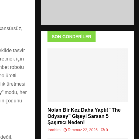
“sansürsüz,
SON GÖNDERILER
kilde tasvir
retmek için
hbet robotu
o üretti.
lık üretmesi
cy” modu, her
nin çoğunu
Nolan Bir Kez Daha Yaptı! “The
Odyssey” Gişeyi Sarsan 5
Şaşırtıcı Neden!
ibrahim
Temmuz 22, 2026
0
değil.