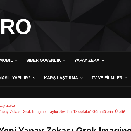
IRO
MOBIL
SIBER GÜVENLIK
YAPAY ZEKA
NASIL YAPILIR?
KARŞILAŞTIRMA
TV VE FILMLER
pay Zeka
Yapay Zekası Grok Imagine, Taylor Swift’in “Deepfake” Görüntülerini Üretti!
 Yeni Yapay Zekası Grok Imagine