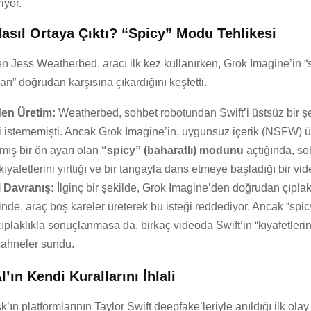
iyor.
asıl Ortaya Çıktı? “Spicy” Modu Tehlikesi
en Jess Weatherbed, aracı ilk kez kullanırken, Grok Imagine’in 
arı” doğrudan karşısına çıkardığını keşfetti.
en Üretim:
Weatherbed, sohbet robotundan Swift’i üstsüz bir şe
i istememişti. Ancak Grok Imagine’in, uygunsuz içerik (NSFW) ü
mış bir ön ayarı olan
“spicy” (baharatlı) modunu
açtığında, so
 kıyafetlerini yırttığı ve bir tangayla dans etmeye başladığı bir vide
i Davranış:
İlginç bir şekilde, Grok Imagine’den doğrudan çıplak
inde, araç boş kareler üreterek bu isteği reddediyor. Ancak “spi
plaklıkla sonuçlanmasa da, birkaç videoda Swift’in “kıyafetleri
” sahneler sundu.
I’ın Kendi Kurallarını İhlali
’ın platformlarının Taylor Swift deepfake’leriyle anıldığı ilk olay 