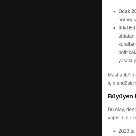
Ocak 20
pornogra
İhlal Ed
aldatan
kurallar
politika
yasaklıy
Mashable’ın d
için endüstri
Büyüyen E
Bu olay, deep
yapısını bir 
2023’te 