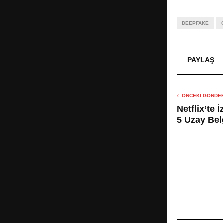
DEEPFAKE
PAYLAŞ
ÖNCEKI GÖNDER
Netflix’te 
5 Uzay Bel