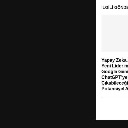
İLGILI GÖND
Yapay Zeka
Yeni Lider 
Google Gemi
ChatGPT’ye
Çıkabileceği
Potansiyel A