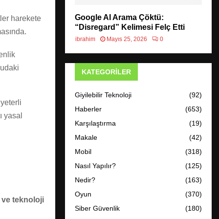
Google AI Arama Çöktü:
ler harekete
“Disregard” Kelimesi Felç Etti
masında.
ibrahim
Mayıs 25, 2026
0
enlik
nudaki
KATEGORILER
Giyilebilir Teknoloji
(92)
yeterli
Haberler
(653)
ı yasal
Karşılaştırma
(19)
Makale
(42)
Mobil
(318)
Nasıl Yapılır?
(125)
Nedir?
(163)
Oyun
(370)
ve teknoloji
Siber Güvenlik
(180)