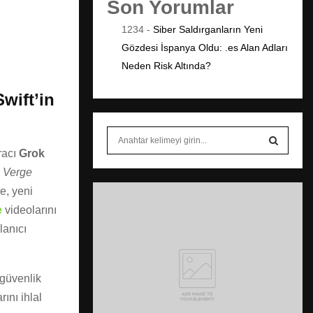
Son Yorumlar
1234
-
Siber Saldırganların Yeni
Gözdesi İspanya Oldu: .es Alan Adları
Neden Risk Altında?
wift’in
S
e
racı
Grok
a
S
 Verge
r
e, yeni
c
E
h
e
videolarını
f
A
lanıcı
o
r
R
:
 güvenlik
C
ını ihlal
H