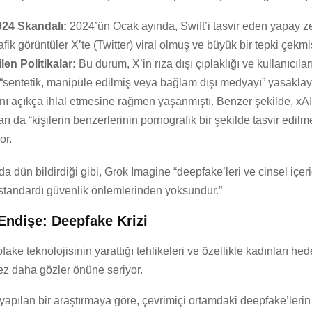
24 Skandalı:
2024’ün Ocak ayında, Swift’i tasvir eden yapay z
fik görüntüler X’te (Twitter) viral olmuş ve büyük bir tepki çekmiş
ilen Politikalar:
Bu durum, X’in rıza dışı çıplaklığı ve kullanıcılar
 “sentetik, manipüle edilmiş veya bağlam dışı medyayı” yasakla
ını açıkça ihlal etmesine rağmen yaşanmıştı. Benzer şekilde, xAI
ları da “kişilerin benzerlerinin pornografik bir şekilde tasvir edilm
or.
a dün bildirdiği gibi, Grok Imagine “deepfake’leri ve cinsel içe
 standardı güvenlik önlemlerinden yoksundur.”
ndişe: Deepfake Krizi
fake teknolojisinin yarattığı tehlikeleri ve özellikle kadınları hed
kez daha gözler önüne seriyor.
yapılan bir araştırmaya göre, çevrimiçi ortamdaki deepfake’leri