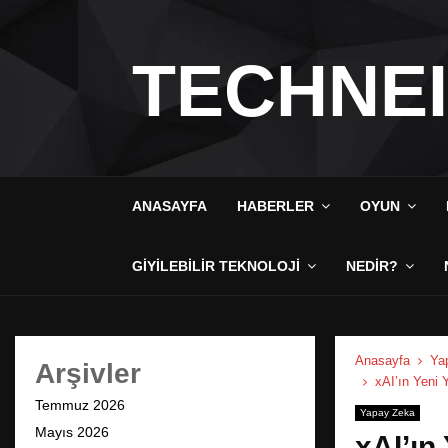
TECHNE
ANASAYFA
HABERLER
OYUN
GIYILEBILIR TEKNOLOJI
NEDIR?
Anasayfa
Ya
Arşivler
xAI’ın Yeni 
Temmuz 2026
Yapay Zeka
Mayıs 2026
xAI’ın