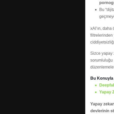
pornogr
Bu “diji
geçmeye
xAI’ın, daha 
filtrelerinde
ciddiyetsizliğ
Sizce yapay ze
sorumluluğu a
düzenlemeler 
Bu Konuyla İ
Deepfak
Yapay Z
Yapay zekanı
devlerinin st