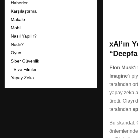
Haberler
Karşılaştırma
Makale
Mobil
Nasıl Yapılır?
xAI’ın Y
Nedir?
“Deepfak
Oyun
Siber Güvenlik
Elon Musk
‘
TV ve Filmler
Imagine
‘ı p
Yapay Zeka
tarafından or
yapay zeka a
üretti. Olayı
tarafından
sp
Bu skandal, G
önlemlerinden