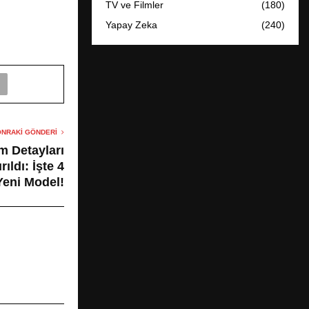
TV ve Filmler
(180)
Yapay Zeka
(240)
NRAKI GÖNDERI
m Detayları
ldı: İşte 4
Yeni Model!