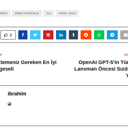
GROK
SIBER GÜVENLIK
XAI
YAPAY ZEKA
0
I
SO
İzlemeniz Gereken En İyi
OpenAI GPT-5’in Tü
geseli
Lansman Öncesi Sızdırı
ibrahim