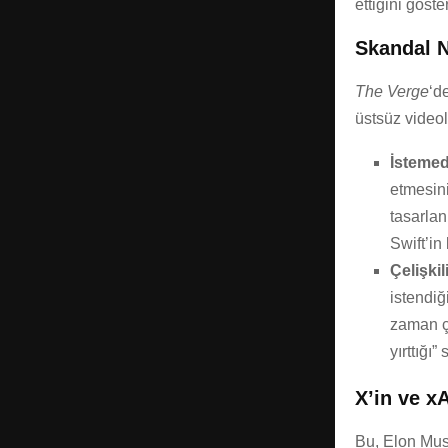
ettiğini göster
Skandal N
The Verge
‘d
üstsüz videol
İstemed
etmesin
tasarlan
Swift’in
Çelişkil
istendiğ
zaman çı
yırttığı
X’in ve xA
Bu, Elon Musk