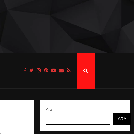
Ara
ARA
,