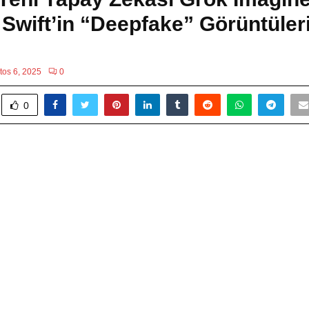
 Swift’in “Deepfake” Görüntüler
tos 6, 2025
0
0