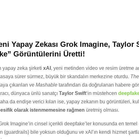
eni Yapay Zekası Grok Imagine, Taylor S
e” Görüntülerini Üretti!
ın yapay zeka şirketi
xAI
, yeni metinden video ve resim üretme a
iyasaya sürer sürmez, büyük bir skandalın merkezine oturdu.
The
taya çıkarılan ve
Mashable
tarafından da doğrulanan habere gör
racı, dünyaca ünlü sanatçı
Taylor Swift
‘in müstehcen
deepfak
 daha da endişe verici kılan ise, yapay zekanın bu görüntüleri, kul
esifik olarak istenmemesine rağmen
üretmiş olması.
rok Imagine’in cinsel içerikli deepfake’ler konusunda en temel
 (guardrails) bile yoksun olduğunu ve xAI’ın kendi hizmet şartlar