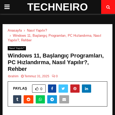
TECHNEIRO
P
R
Anasayfa
Nasıl Yapılır?
I
Windows 11, Başlangıç Programları, PC Hızlandırma, Nasıl
Yapılır?, Rehber
M
Nasıl Yapılır?
Windows 11, Başlangıç Programları,
A
PC Hızlandırma, Nasıl Yapılır?,
Rehber
R
ibrahim
Temmuz 31, 2025
0
PAYLAŞ
Y
0
M