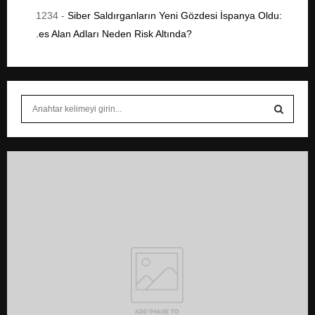
1234
-
Siber Saldırganların Yeni Gözdesi İspanya Oldu:
.es Alan Adları Neden Risk Altında?
S
e
a
S
r
c
E
h
f
A
o
r
R
:
C
H