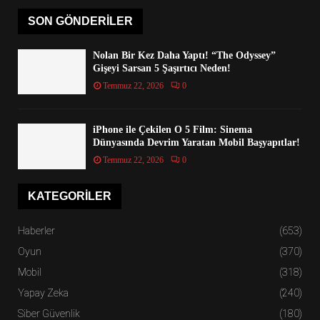
SON GÖNDERILER
Nolan Bir Kez Daha Yaptı! “The Odyssey”
Gişeyi Sarsan 5 Şaşırtıcı Neden!
Temmuz 22, 2026
0
iPhone ile Çekilen O 5 Film: Sinema
Dünyasında Devrim Yaratan Mobil Başyapıtlar!
Temmuz 22, 2026
0
KATEGORILER
Haberler
(653)
Oyun
(370)
Mobil
(318)
Yapay Zeka
(240)
Siber Güvenlik
(180)