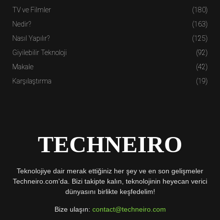
TV ve Filmler
(180)
Nedir?
(163)
Nasıl Yapılır?
(125)
Giyilebilir Teknoloji
(92)
Makale
(42)
Karşılaştırma
(19)
TECHNEIRO
Teknolojiye dair merak ettiğiniz her şey ve en son gelişmeler
Techneiro.com'da. Bizi takipte kalın, teknolojinin heyecan verici
dünyasını birlikte keşfedelim!
Bize ulaşın:
contact@techneiro.com