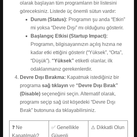
olarak başlayan tüm programların bir listesini
göreceksiniz. Listede üç önemli sütun vardır:
Durum (Status):
Programın şu anda “Etkin”
mi yoksa “Devre Dışı” mı olduğunu gösterir.
Başlangıç Etkisi (Startup Impact):
Programın, bilgisayarınızın açılış hızına ne
kadar etki ettiğini gösterir (“Yüksek”, “Orta”,
“Düşük”).
“Yüksek”
etiketli olanlar, ilk
odaklanmanız gerekenlerdir.
Devre Dışı Bırakma:
Kapatmak istediğiniz bir
programa
sağ tıklayın
ve
“Devre Dışı Bırak”
(Disable)
seçeneğini seçin. Alternatif olarak,
programı seçip sağ üst köşedeki “Devre Dışı
Bırak” butonuna da tıklayabilirsiniz.
❓ Ne
✅ Genellikle
⚠️ Dikkatli Olun
Kapatılmalı?
Güvenli