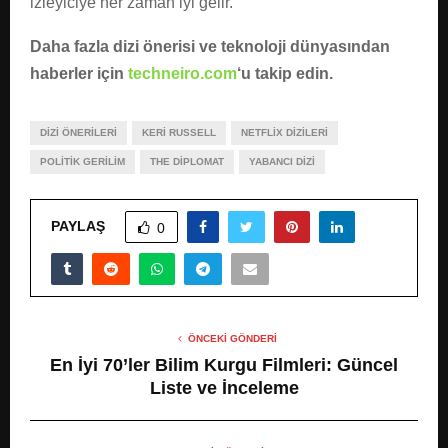
izleyiciye her zaman iyi gelir.
Daha fazla dizi önerisi ve teknoloji dünyasından
haberler için
techneiro.com
‘u takip edin.
DIZI ÖNERILERI
KERI RUSSELL
NETFLIX DIZILERI
POLITIK GERILIM
THE DIPLOMAT
YABANCI DIZI
PAYLAŞ
0
ÖNCEKI GÖNDERI
En İyi 70’ler Bilim Kurgu Filmleri: Güncel
Liste ve İnceleme