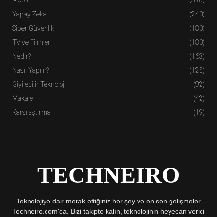
Yapay Zeka
(240)
Siber Güvenlik
(180)
TV ve Filmler
(180)
Nedir?
(163)
Nasıl Yapılır?
(125)
Giyilebilir Teknoloji
(92)
Makale
(42)
Karşılaştırma
(19)
TECHNEIRO
Teknolojiye dair merak ettiğiniz her şey ve en son gelişmeler
Techneiro.com'da. Bizi takipte kalın, teknolojinin heyecan verici