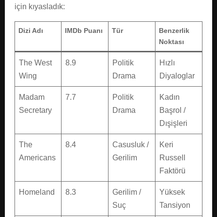
için kıyasladık:
Dizi Adı
IMDb Puanı
Tür
Benzerlik
Noktası
The West
8.9
Politik
Hızlı
Wing
Drama
Diyaloglar
Madam
7.7
Politik
Kadın
Secretary
Drama
Başrol /
Dışişleri
The
8.4
Casusluk /
Keri
Americans
Gerilim
Russell
Faktörü
Homeland
8.3
Gerilim /
Yüksek
Suç
Tansiyon