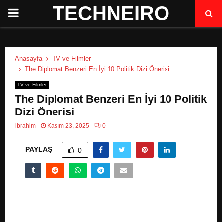
TECHNEIRO
P
R
Anasayfa
TV ve Filmler
I
The Diplomat Benzeri En İyi 10 Politik Dizi Önerisi
TV ve Filmler
M
The Diplomat Benzeri En İyi 10 Politik
Dizi Önerisi
A
ibrahim
Kasım 23, 2025
0
R
PAYLAŞ
0
Y
M