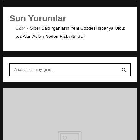
Son Yorumlar
1234
-
Siber Saldırganların Yeni Gözdesi İspanya Oldu:
.es Alan Adları Neden Risk Altında?
S
e
a
S
r
c
E
h
f
A
o
r
R
:
C