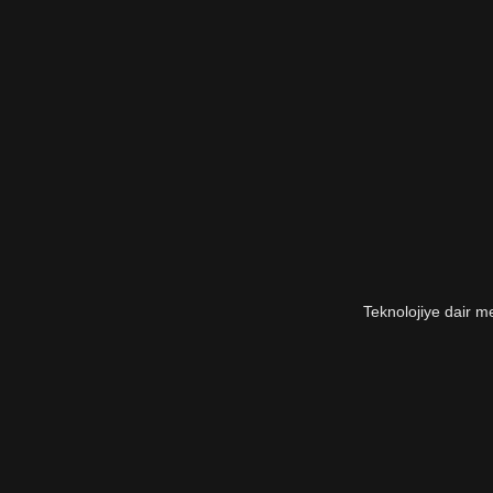
a
m
a
s
ı
Teknolojiye dair me