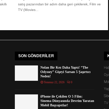
kıllı
satış pazarından bir adım daha geri çekilerek, Film ve
TV (Movies...
SON GÖNDERILER
Nolan Bir Kez Daha Yaptı! “The
Hab
Odyssey” Gişeyi Sarsan 5 Şaşırtıcı
Oy
Neden!
Mob
Temmuz 22, 2026
0
Ya
Sib
iPhone ile Çekilen O 5 Film:
Sinema Dünyasında Devrim Yaratan
TV 
Mobil Başyapıtlar!