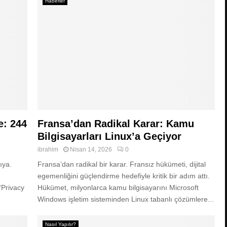
Haberler
e: 244
Fransa’dan Radikal Karar: Kamu
Bilgisayarları Linux’a Geçiyor
ibrahim
Nisan 14, 2026
0
şıya.
Fransa’dan radikal bir karar. Fransız hükümeti, dijital
egemenliğini güçlendirme hedefiyle kritik bir adım attı.
 “Privacy
Hükümet, milyonlarca kamu bilgisayarını Microsoft
Windows işletim sisteminden Linux tabanlı çözümlere...
Nasıl Yapılır?