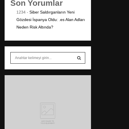
Son Yorumlar
1234
-
Siber Saldırganların Yeni
Gözdesi İspanya Oldu: .es Alan Adları
Neden Risk Altında?
S
e
a
S
r
c
E
h
f
A
o
r
R
:
C
H