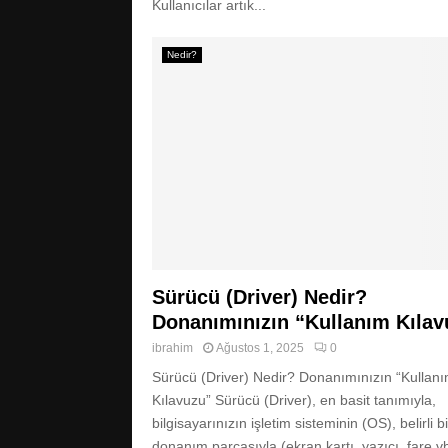
Kullanıcılar artık...
Nedir?
Sürücü (Driver) Nedir?
Donanımınızın “Kullanım Kılav
ibrahim
Ağustos 1, 2025
0
Sürücü (Driver) Nedir? Donanımınızın “Kullan
Kılavuzu” Sürücü (Driver), en basit tanımıyla,
bilgisayarınızın işletim sisteminin (OS), belirli bi
donanım parçasıyla (ekran kartı, yazıcı, fare vb