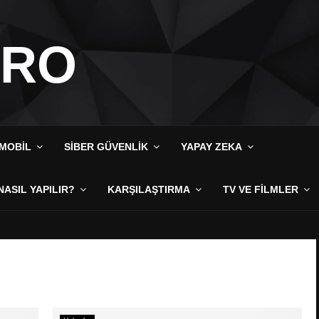
IRO
MOBIL
SIBER GÜVENLIK
YAPAY ZEKA
NASIL YAPILIR?
KARŞILAŞTIRMA
TV VE FILMLER