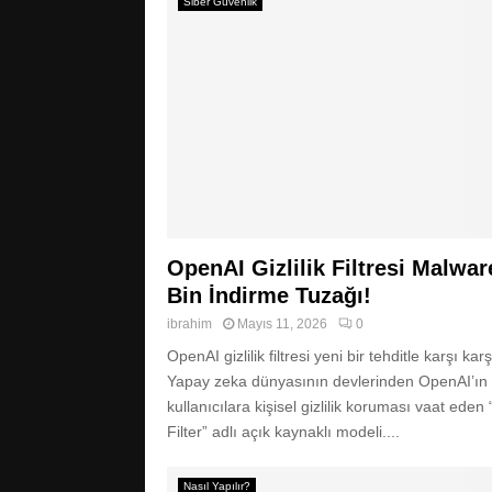
Siber Güvenlik
OpenAI Gizlilik Filtresi Malwar
Bin İndirme Tuzağı!
ibrahim
Mayıs 11, 2026
0
OpenAI gizlilik filtresi yeni bir tehditle karşı kar
Yapay zeka dünyasının devlerinden OpenAI’ın
kullanıcılara kişisel gizlilik koruması vaat eden
Filter” adlı açık kaynaklı modeli....
Nasıl Yapılır?