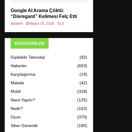
Google AI Arama Çöktü:
“Disregard” Kelimesi Felç Etti
ibrahim
Mayıs 25, 2026
0
KATEGORILER
Giyilebilir Teknoloji
(92)
Haberler
(653)
Karşılaştırma
(19)
Makale
(42)
Mobil
(318)
Nasıl Yapılır?
(125)
Nedir?
(163)
Oyun
(370)
Siber Güvenlik
(180)