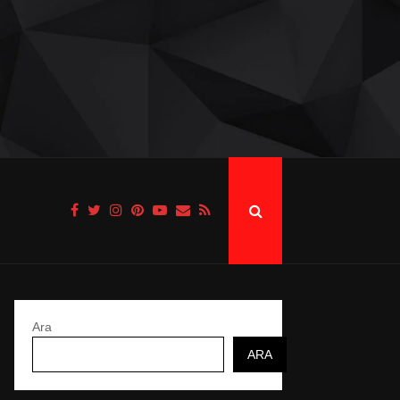
Ara
ARA