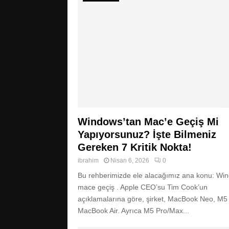
Windows’tan Mac’e Geçiş Mi
Yapıyorsunuz? İşte Bilmeniz
Gereken 7 Kritik Nokta!
ibrahim
Nisan 6, 2026
0
Bu rehberimizde ele alacağımız ana konu: Wi
mace geçiş . Apple CEO’su Tim Cook’un
açıklamalarına göre, şirket, MacBook Neo, M5
MacBook Air. Ayrıca M5 Pro/Max...