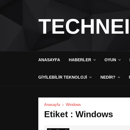
TECHNE
ANASAYFA
HABERLER
OYUN
GIYILEBILIR TEKNOLOJI
NEDIR?
Anasayfa
Windows
Etiket : Windows