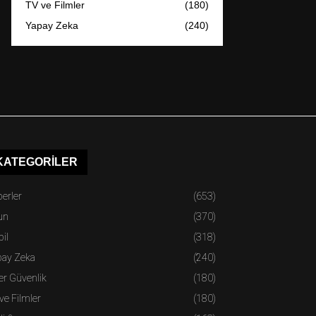
TV ve Filmler
(180)
Yapay Zeka
(240)
KATEGORILER
erler
(653)
un
(370)
il
(318)
pay Zeka
(240)
er Güvenlik
(180)
ve Filmler
(180)