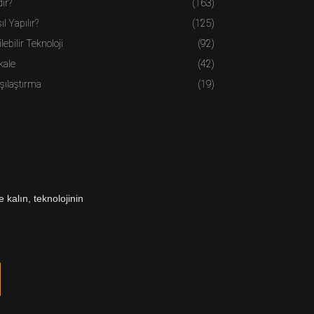
ir?
(163)
ıl Yapılır?
(125)
ilebilir Teknoloji
(92)
kale
(42)
şılaştırma
(19)
 kalın, teknolojinin