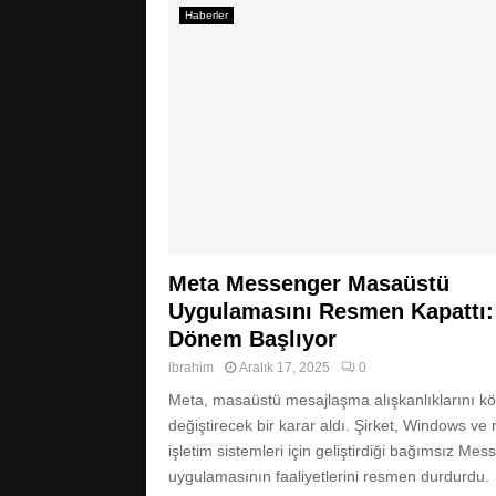
Haberler
Meta Messenger Masaüstü
Uygulamasını Resmen Kapattı:
Dönem Başlıyor
ibrahim
Aralık 17, 2025
0
Meta, masaüstü mesajlaşma alışkanlıklarını k
değiştirecek bir karar aldı. Şirket, Windows v
işletim sistemleri için geliştirdiği bağımsız Me
uygulamasının faaliyetlerini resmen durdurdu.