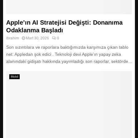
Apple’ın AI Stratejisi Değişti: Donanıma
Odaklanma Başladı
ibrahim
Mart 30, 2026
0
Son sızıntılara ve raporlara baktığımızda karşımıza çıkan tablo
net: Appledan şok edici . Teknoloji devi Apple’ın yapay zeka
alanındaki gidişatı hakkında yayımladığı son raporlar, sektörde...
Mobil