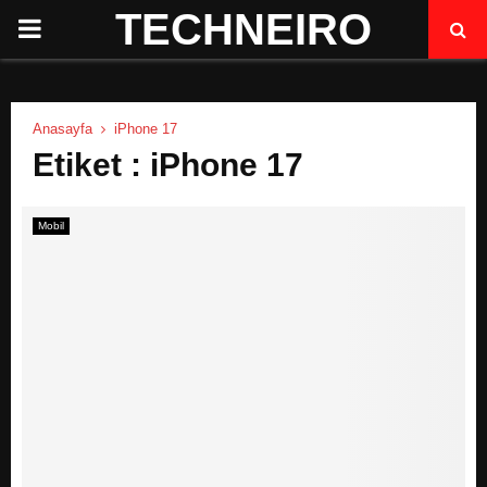
TECHNEIRO
P
R
Anasayfa
iPhone 17
I
Etiket : iPhone 17
M
Mobil
A
R
Y
M