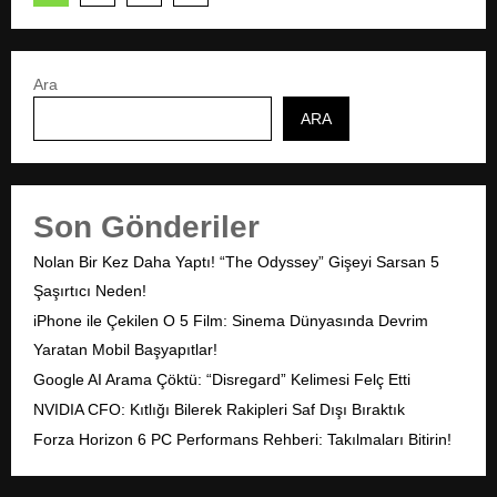
a
z
Ara
ı
ARA
s
a
Son Gönderiler
y
f
Nolan Bir Kez Daha Yaptı! “The Odyssey” Gişeyi Sarsan 5
Şaşırtıcı Neden!
a
iPhone ile Çekilen O 5 Film: Sinema Dünyasında Devrim
l
Yaratan Mobil Başyapıtlar!
Google AI Arama Çöktü: “Disregard” Kelimesi Felç Etti
a
NVIDIA CFO: Kıtlığı Bilerek Rakipleri Saf Dışı Bıraktık
m
Forza Horizon 6 PC Performans Rehberi: Takılmaları Bitirin!
a