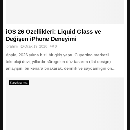
iOS 26 Özellikleri: Liquid Glass ve
Değişen iPhone Deneyimi
ibrahim
Ocak 19, 2026
0
Apple, 2026 yılına hızlı bir giriş yaptı. Cupertino merkezli
teknoloji devi, yıllardır süregelen düz tasarım (flat design)
anlayışını bir kenara bırakarak, derinlik ve saydamlığın ön...
Karşılaştırma