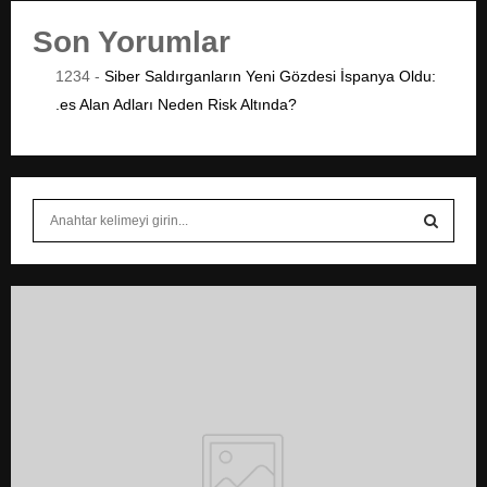
s
Son Yorumlar
ı
1234
-
Siber Saldırganların Yeni Gözdesi İspanya Oldu:
.es Alan Adları Neden Risk Altında?
S
e
a
S
r
c
E
h
f
A
o
r
R
:
C
H