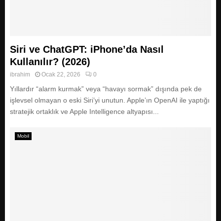
Siri ve ChatGPT: iPhone’da Nasıl
Kullanılır? (2026)
ibrahim
Ocak 22, 2026
0
Yıllardır “alarm kurmak” veya “havayı sormak” dışında pek de
işlevsel olmayan o eski Siri’yi unutun. Apple’ın OpenAI ile yaptığı
stratejik ortaklık ve Apple Intelligence altyapısı...
Mobil