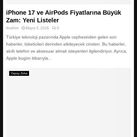
E
iPhone 17 ve AirPods Fiyatlarına Büyük
N
Zam: Yeni Listeler
ibrahim
Mayıs 5, 2026
0
U
Türkiye teknoloji pazarında Apple cephesinden gelen son
haberler, tüketicileri derinden etkileyecek cinsten. Bu haberler,
akıllı telefon ve aksesuar almak isteyenleri ilgilendiriyor. Ayrıca,
Apple bugün itibarıyla...
Yapay Zeka