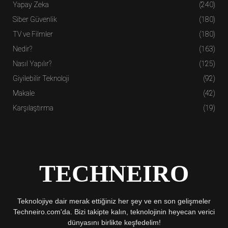
Yapay Zeka
(240)
Siber Güvenlik
(180)
TV ve Filmler
(180)
Nedir?
(163)
Nasıl Yapılır?
(125)
Giyilebilir Teknoloji
(92)
Makale
(42)
Karşılaştırma
(19)
TECHNEIRO
Teknolojiye dair merak ettiğiniz her şey ve en son gelişmeler
Techneiro.com'da. Bizi takipte kalın, teknolojinin heyecan verici
dünyasını birlikte keşfedelim!