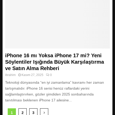
iPhone 16 mı Yoksa iPhone 17 mi? Yeni
Söylentiler Işığında Büyük Karşılaştırma
ve Satın Alma Rehberi
ibrahim
Kasım 27, 2025
0
Teknoloji dünyasında “en iyi zamanlama” kavramı her zaman
tartışmalıdır. iPhone 16 serisi henüz raflardaki yerini
sağlamlaştırırken, gözler şimdiden 2025 sonbaharında
tanıtılması beklenen iPhone 17 ailesine...
Y
1
2
3