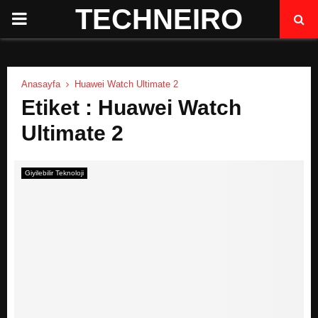
TECHNEIRO
P
R
Anasayfa
Huawei Watch Ultimate 2
I
Etiket : Huawei Watch
Ultimate 2
M
A
Giyilebilir Teknoloji
R
Y
M