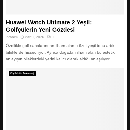
E
N
Huawei Watch Ultimate 2 Yeşil:
Golfçülerin Yeni Gözdesi
U
ibrahim
Mart 1, 2026
0
Özellikle golf sahalarından ilham alan o özel yeşil tonu artık
bileklerde hissediliyor. Ayrıca doğadan ilham alan bu estetik
anlayışın bileklerdeki yerini kalıcı olarak aldığı anlaşılıyor....
Giyilebilir Teknoloji