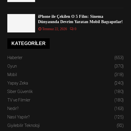
iPhone ile Çekilen O 5 Film: Sinema
Dünyasında Devrim Yaratan Mobil Başyapıtlar!
Temmuz 22, 2026
0
KATEGORILER
Haberler
(653)
Oyun
(370)
Mobil
(318)
Yapay Zeka
(240)
Siber Güvenlik
(180)
TV ve Filmler
(180)
Nedir?
(163)
Nasıl Yapılır?
(125)
Giyilebilir Teknoloji
(92)