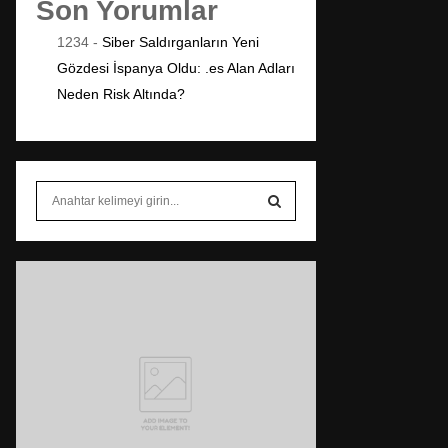
Son Yorumlar
1234
-
Siber Saldırganların Yeni
Gözdesi İspanya Oldu: .es Alan Adları
Neden Risk Altında?
S
e
a
S
r
c
E
h
f
A
o
r
R
:
C
H