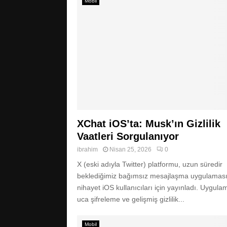
Mobil
XChat iOS’ta: Musk’ın Gizlilik
Vaatleri Sorgulanıyor
ibrahim
Nisan 25, 2026
0
X (eski adıyla Twitter) platformu, uzun süredir
beklediğimiz bağımsız mesajlaşma uygulaması
nihayet iOS kullanıcıları için yayınladı. Uygula
uca şifreleme ve gelişmiş gizlilik...
Mobil