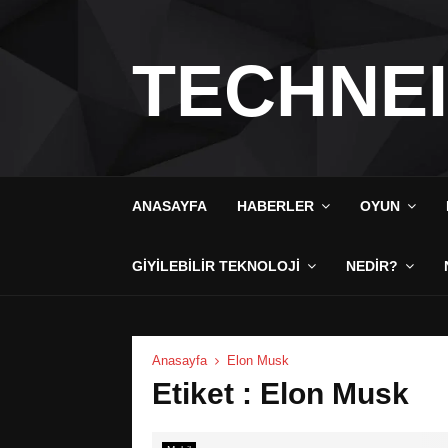
TECHNE
ANASAYFA
HABERLER
OYUN
GIYILEBILIR TEKNOLOJI
NEDIR?
Anasayfa
Elon Musk
Etiket : Elon Musk