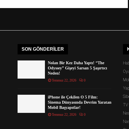
SON GÖNDERILER
Nolan Bir Kez Daha Yaptı! “The
Hab
Odyssey” Gişeyi Sarsan 5 Şaşırtıcı
Oy
Neden!
Mob
Temmuz 22, 2026
0
Ya
Sib
iPhone ile Çekilen O 5 Film:
Sinema Dünyasında Devrim Yaratan
TV 
Mobil Başyapıtlar!
Ned
Temmuz 22, 2026
0
Nas