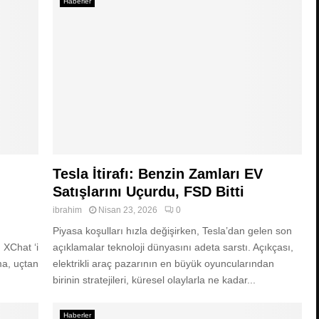
Haberler
Tesla İtirafı: Benzin Zamları EV
Satışlarını Uçurdu, FSD Bitti
ibrahim
Nisan 23, 2026
0
Piyasa koşulları hızla değişirken, Tesla’dan gelen son
 XChat ‘i
açıklamalar teknoloji dünyasını adeta sarstı. Açıkçası,
ma, uçtan
elektrikli araç pazarının en büyük oyuncularından
birinin stratejileri, küresel olaylarla ne kadar...
Haberler