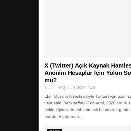
X (Twitter) Açık Kaynak Hamles
Anonim Hesaplar İçin Yolun S
mu?
ibrahim
Şubat 1, 2026
0
Elon Musk’ın X (eski adıyla Twitter) için uzun s
vaat ettiği “tam şeffaflık” dönemi, 2026’nın ilk 
beklediğimizden daha sancılı bir şekilde günd
oturdu. Platformun...
Haberler