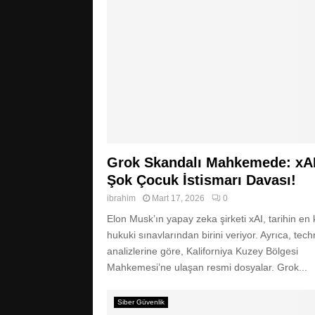
Grok Skandalı Mahkemede: xAI
Şok Çocuk İstismarı Davası!
ibrahim
Mart 17, 2026
0
Elon Musk’ın yapay zeka şirketi xAI, tarihin en 
hukuki sınavlarından birini veriyor. Ayrıca, tech
analizlerine göre, Kaliforniya Kuzey Bölgesi
Mahkemesi’ne ulaşan resmi dosyalar. Grok...
Siber Güvenlik