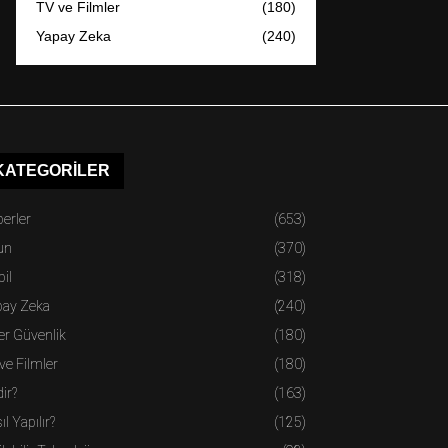
TV ve Filmler
(180)
Yapay Zeka
(240)
KATEGORILER
erler
(653)
un
(370)
il
(318)
pay Zeka
(240)
er Güvenlik
(180)
ve Filmler
(180)
ir?
(163)
ıl Yapılır?
(125)