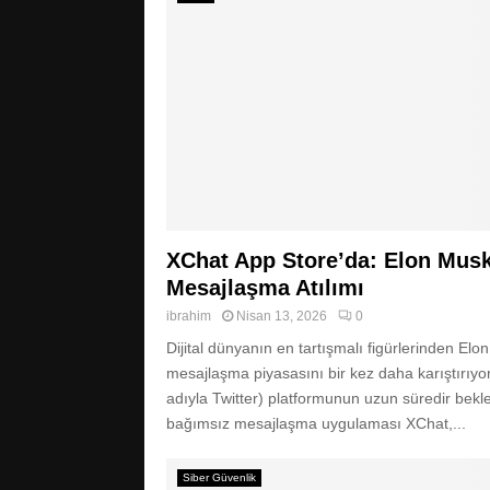
XChat App Store’da: Elon Musk
Mesajlaşma Atılımı
ibrahim
Nisan 13, 2026
0
Dijital dünyanın en tartışmalı figürlerinden Elo
mesajlaşma piyasasını bir kez daha karıştırıyor
adıyla Twitter) platformunun uzun süredir bek
bağımsız mesajlaşma uygulaması XChat,...
Siber Güvenlik