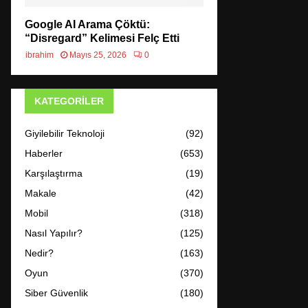
Google AI Arama Çöktü:
“Disregard” Kelimesi Felç Etti
ibrahim
Mayıs 25, 2026
0
KATEGORILER
Giyilebilir Teknoloji
(92)
Haberler
(653)
Karşılaştırma
(19)
Makale
(42)
Mobil
(318)
Nasıl Yapılır?
(125)
Nedir?
(163)
Oyun
(370)
Siber Güvenlik
(180)