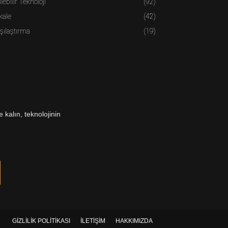
ilebilir Teknoloji
(92)
kale
(42)
şılaştırma
(19)
 kalın, teknolojinin
GİZLİLİK POLİTİKASI
İLETİŞİM
HAKKIMIZDA