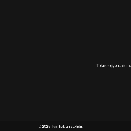
s
ı
Teknolojiye dair me
© 2025 Tüm hakları saklıdır.