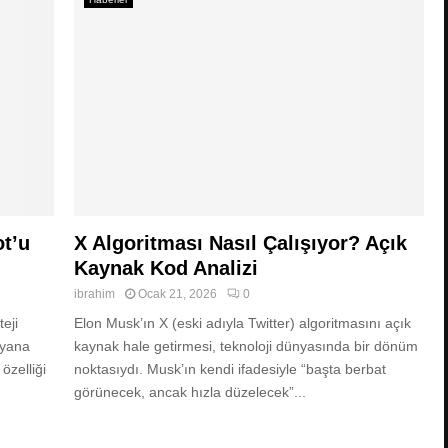
ot’u
X Algoritması Nasıl Çalışıyor? Açık
Kaynak Kod Analizi
ibrahim
Ocak 21, 2026
0
eji
Elon Musk’ın X (eski adıyla Twitter) algoritmasını açık
 yana
kaynak hale getirmesi, teknoloji dünyasında bir dönüm
özelliği
noktasıydı. Musk’ın kendi ifadesiyle “başta berbat
görünecek, ancak hızla düzelecek”...