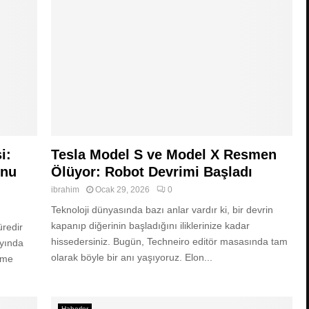
i:
Tesla Model S ve Model X Resmen
onu
Ölüyor: Robot Devrimi Başladı
ibrahim
Ocak 29, 2026
0
Teknoloji dünyasında bazı anlar vardır ki, bir devrin
kapanıp diğerinin başladığını iliklerinize kadar
üredir
hissedersiniz. Bugün, Techneiro editör masasında tam
ayında
olarak böyle bir anı yaşıyoruz. Elon...
eme
Haberler