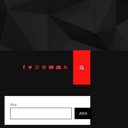
Ara
ARA