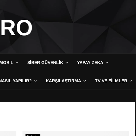
IRO
MOBIL
SIBER GÜVENLIK
YAPAY ZEKA
NASIL YAPILIR?
KARŞILAŞTIRMA
TV VE FILMLER