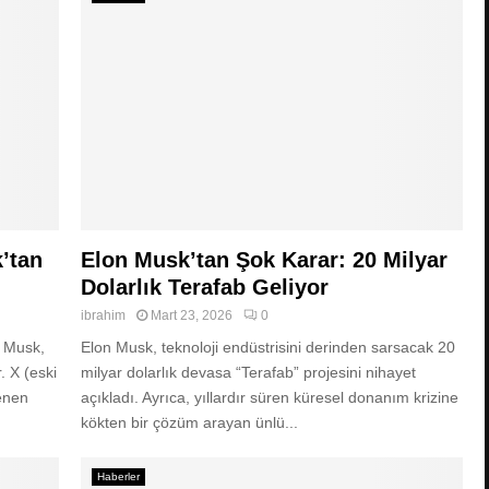
’tan
Elon Musk’tan Şok Karar: 20 Milyar
Dolarlık Terafab Geliyor
ibrahim
Mart 23, 2026
0
n Musk,
Elon Musk, teknoloji endüstrisini derinden sarsacak 20
. X (eski
milyar dolarlık devasa “Terafab” projesini nihayet
lenen
açıkladı. Ayrıca, yıllardır süren küresel donanım krizine
kökten bir çözüm arayan ünlü...
Haberler