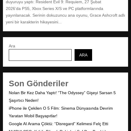
duyuruyu yaptı: Resident Evil 9: Requiem, 27 Şubat
2026’da PS5, Xbox Series X/S ve PC platformlarında
yayınlanacak. Serinin dokuzuncu ana oyunu, Grace Ashcroft adlı
yeni bir karakterin hikayesini...
Ara
ARA
Son Gönderiler
Nolan Bir Kez Daha Yaptı! “The Odyssey” Gişeyi Sarsan 5
Şaşırtıcı Neden!
iPhone ile Çekilen O 5 Film: Sinema Dünyasında Devrim
Yaratan Mobil Başyapıtlar!
Google AI Arama Çöktü: “Disregard” Kelimesi Felç Etti