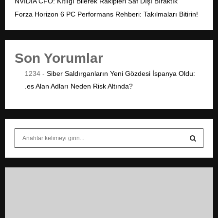
NVIDIA CFO: Kıtlığı Bilerek Rakipleri Saf Dışı Bıraktık
Forza Horizon 6 PC Performans Rehberi: Takılmaları Bitirin!
Son Yorumlar
1234
-
Siber Saldırganların Yeni Gözdesi İspanya Oldu:
.es Alan Adları Neden Risk Altında?
S
e
a
S
r
c
E
h
f
A
o
r
R