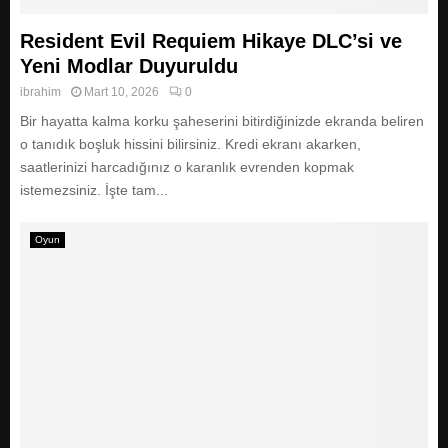
E
Resident Evil Requiem Hikaye DLC’si ve
N
Yeni Modlar Duyuruldu
ibrahim
Mart 10, 2026
0
U
Bir hayatta kalma korku şaheserini bitirdiğinizde ekranda beliren
o tanıdık boşluk hissini bilirsiniz. Kredi ekranı akarken,
saatlerinizi harcadığınız o karanlık evrenden kopmak
istemezsiniz. İşte tam...
Oyun