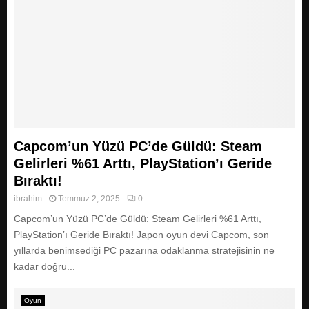
Capcom’un Yüzü PC’de Güldü: Steam
Gelirleri %61 Arttı, PlayStation’ı Geride
Bıraktı!
ibrahim
Temmuz 2, 2025
0
Capcom’un Yüzü PC’de Güldü: Steam Gelirleri %61 Arttı,
PlayStation’ı Geride Bıraktı! Japon oyun devi Capcom, son
yıllarda benimsediği PC pazarına odaklanma stratejisinin ne
kadar doğru...
Oyun