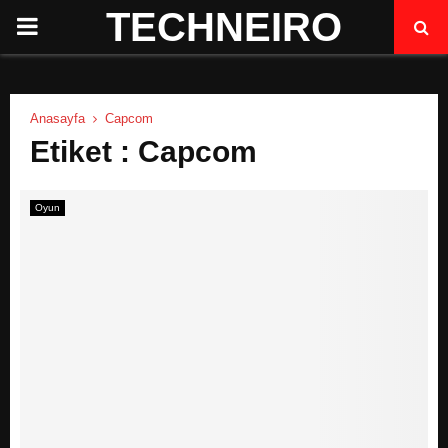
TECHNEIRO
P
R
Anasayfa
Capcom
I
Etiket : Capcom
M
Oyun
A
R
Y
M