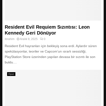
Resident Evil Requiem Sızıntısı: Leon
Kennedy Geri Dönüyor
ibrahim
Aralık 9, 2025
0
Resident Evil hayranları için bekleyiş sona erdi. Aylardır süren
spekülasyonlar, teoriler ve Capcom’un ısrarlı sessizliği,
PlayStation Store üzerinden yapılan devasa bir sızıntı ile son
buldu....
Oyun