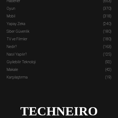
Haberler
(653)
Oyun
(370)
Mobil
(318)
Yapay Zeka
(240)
Siber Güvenlik
(180)
TV ve Filmler
(180)
Nedir?
(163)
Nasıl Yapılır?
(125)
Giyilebilir Teknoloji
(92)
Makale
(42)
Karşılaştırma
(19)
TECHNEIRO