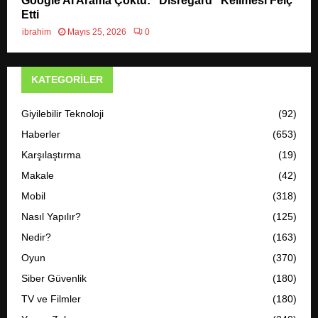
Google AI Arama Çöktü: “Disregard” Kelimesi Felç
Etti
ibrahim
Mayıs 25, 2026
0
KATEGORILER
Giyilebilir Teknoloji
(92)
Haberler
(653)
Karşılaştırma
(19)
Makale
(42)
Mobil
(318)
Nasıl Yapılır?
(125)
Nedir?
(163)
Oyun
(370)
Siber Güvenlik
(180)
TV ve Filmler
(180)