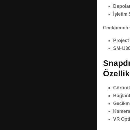
Depola
İşletim 
Geekbench 6
Project
SM-I130
Snapdr
Özellik
Görüntü
Bağlant
Gecikm
Kamera
VR Opt