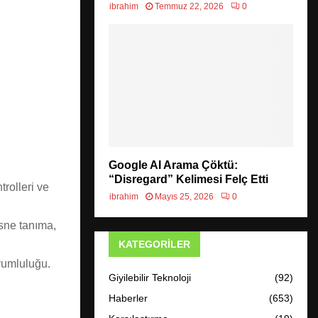
ibrahim
Temmuz 22, 2026
0
Google AI Arama Çöktü:
“Disregard” Kelimesi Felç Etti
trolleri ve
ibrahim
Mayıs 25, 2026
0
sne tanıma,
KATEGORILER
yumluluğu.
Giyilebilir Teknoloji
(92)
Haberler
(653)