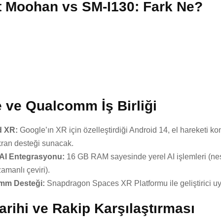
t Moohan vs SM-I130: Fark Ne?
 ve Qualcomm İş Birliği
d XR:
Google’ın XR için özelleştirdiği Android 14, el hareketi kon
kran desteği sunacak.
AI Entegrasyonu:
16 GB RAM sayesinde yerel AI işlemleri (ne
amanlı çeviri).
mm Desteği:
Snapdragon Spaces XR Platformu ile geliştirici u
arihi ve Rakip Karşılaştırması