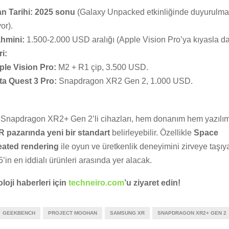
 Tarihi:
2025 sonu
(Galaxy Unpacked etkinliğinde duyurulma
or).
ahmini:
1.500-2.000 USD aralığı (Apple Vision Pro’ya kıyasla d
i:
ple Vision Pro:
M2 + R1 çip, 3.500 USD.
ta Quest 3 Pro:
Snapdragon XR2 Gen 2, 1.000 USD.
Snapdragon XR2+ Gen 2’li cihazları, hem donanım hem yazılı
R pazarında yeni bir standart
belirleyebilir. Özellikle
Space
eated rendering
ile oyun ve üretkenlik deneyimini zirveye taşı
5’in en iddialı ürünleri arasında yer alacak.
loji haberleri için
techneiro.com
’u ziyaret edin!
GEEKBENCH
PROJECT MOOHAN
SAMSUNG XR
SNAPDRAGON XR2+ GEN 2