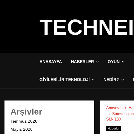
TECHNE
ANASAYFA
HABERLER
OYUN
GIYILEBILIR TEKNOLOJI
NEDIR?
Anasayfa
Hab
Arşivler
Samsung’un 
SM-I130
Temmuz 2026
Mayıs 2026
Haberler