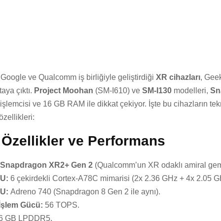
oogle ve Qualcomm iş birliğiyle geliştirdiği
XR cihazları
, Gee
taya çıktı.
Project Moohan
(SM-I610) ve
SM-I130
modelleri,
Sn
işlemcisi ve 16 GB RAM ile dikkat çekiyor. İşte bu cihazların tek
zellikleri:
 Özellikler ve Performans
Snapdragon XR2+ Gen 2
(Qualcomm’un XR odaklı amiral gemis
U:
6 çekirdekli Cortex-A78C mimarisi (2x 2.36 GHz + 4x 2.05 G
U:
Adreno 740 (Snapdragon 8 Gen 2 ile aynı).
 İşlem Gücü:
56 TOPS.
6 GB LPDDR5.