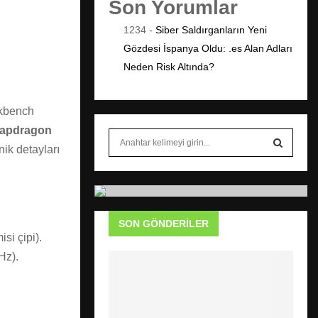
Son Yorumlar
1234
-
Siber Saldırganların Yeni
Gözdesi İspanya Oldu: .es Alan Adları
Neden Risk Altında?
kbench
apdragon
S
nik detayları
e
a
S
r
c
E
h
SON GÖNDERILER
f
A
i çipi).
o
r
R
Hz).
:
C
H