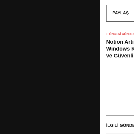
PAYLAŞ
ÖNCEKI GÖNDER
Notion Art
Windows Ku
ve Güvenli
İLGILI GÖND