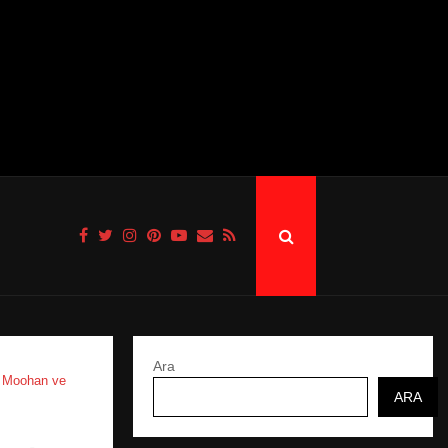
Ara
t Moohan ve
ARA