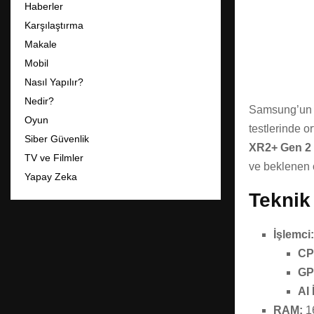
Haberler
Karşılaştırma
Makale
Mobil
Nasıl Yapılır?
Nedir?
Samsung’un G
Oyun
testlerinde or
Siber Güvenlik
XR2+ Gen 2
TV ve Filmler
ve beklenen ö
Yapay Zeka
Teknik
İşlemci:
CP
GP
AI
RAM:
1