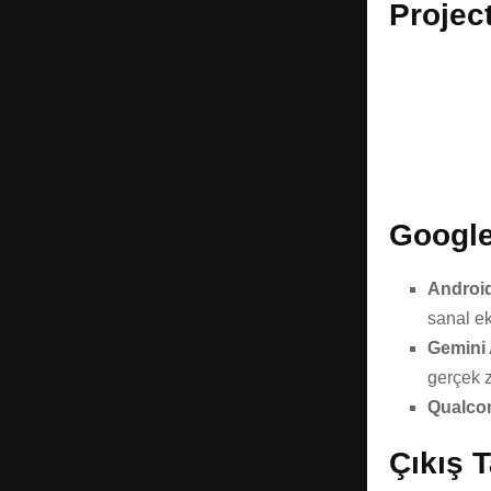
Projec
Google
Androi
sanal e
Gemini 
gerçek z
Qualco
Çıkış T