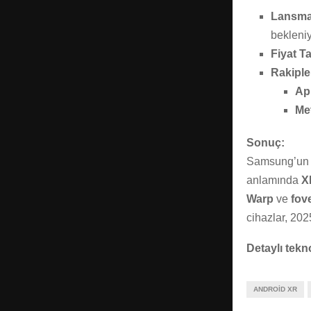
Lansman
bekleniy
Fiyat T
Rakipler
Ap
Me
Sonuç:
Samsung’un 
anlamında
X
Warp
ve
fov
cihazlar, 202
Detaylı tekno
ANDROID XR