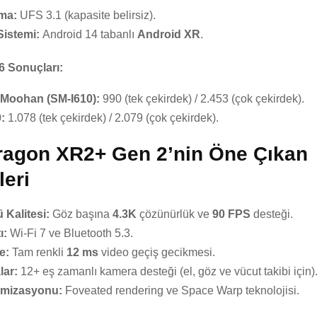
ma:
UFS 3.1 (kapasite belirsiz).
Sistemi:
Android 14 tabanlı
Android XR
.
 Sonuçları:
 Moohan (SM-I610):
990 (tek çekirdek) / 2.453 (çok çekirdek).
:
1.078 (tek çekirdek) / 2.079 (çok çekirdek).
agon XR2+ Gen 2’nin Öne Çıkan
leri
 Kalitesi:
Göz başına
4.3K
çözünürlük ve
90 FPS
desteği.
ı:
Wi-Fi 7 ve Bluetooth 5.3.
e:
Tam renkli
12 ms
video geçiş gecikmesi.
lar:
12+ eş zamanlı kamera desteği (el, göz ve vücut takibi için)
imizasyonu:
Foveated rendering ve Space Warp teknolojisi.