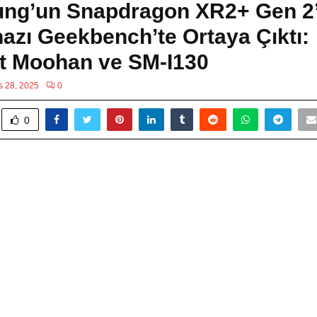
g’un Snapdragon XR2+ Gen 2’li
azı Geekbench’te Ortaya Çıktı:
ct Moohan ve SM-I130
s 28, 2025
0
0