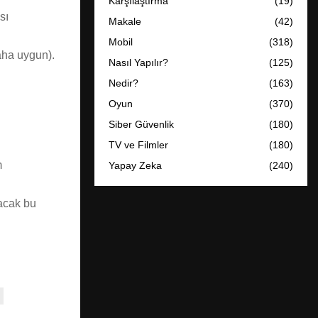
Karşılaştırma
(19)
sı
Makale
(42)
Mobil
(318)
aha uygun).
Nasıl Yapılır?
(125)
Nedir?
(163)
Oyun
(370)
Siber Güvenlik
(180)
TV ve Filmler
(180)
m
Yapay Zeka
(240)
yacak bu