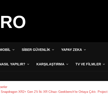
IRO
MOBIL
SIBER GÜVENLIK
YAPAY ZEKA
NASIL YAPILIR?
KARŞILAŞTIRMA
TV VE FILMLER
erler
Snapdragon XR2+ Gen 2’li İki XR Cihazı Geekbench’te Ortaya Çıktı: Projec