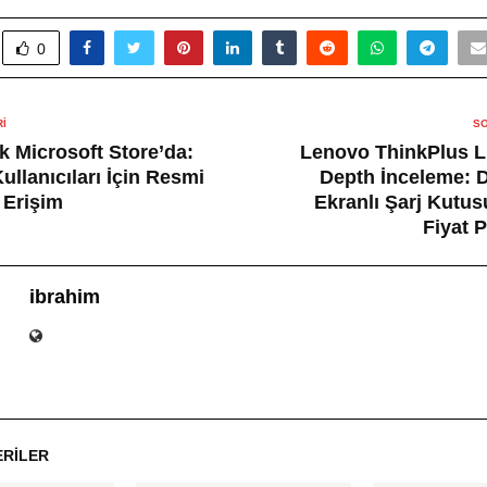
0
I
SO
ık Microsoft Store’da:
Lenovo ThinkPlus L
llanıcıları İçin Resmi
Depth İnceleme: 
 Erişim
Ekranlı Şarj Kutu
Fiyat 
ibrahim
ERILER