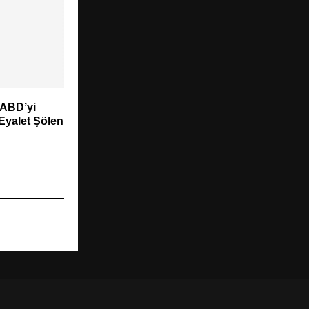
 ABD’yi
 Eyalet Şölen