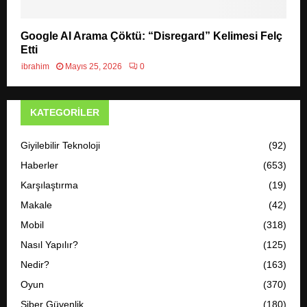
Google AI Arama Çöktü: “Disregard” Kelimesi Felç
Etti
ibrahim
Mayıs 25, 2026
0
KATEGORILER
Giyilebilir Teknoloji
(92)
Haberler
(653)
Karşılaştırma
(19)
Makale
(42)
Mobil
(318)
Nasıl Yapılır?
(125)
Nedir?
(163)
Oyun
(370)
Siber Güvenlik
(180)