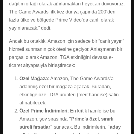
dağıtım ortağı olarak ağırlamaktan heyecan duyuyoruz.
The Game Awards, ilk kez dünya çapında 200’den
fazla ülke ve bölgede Prime Video’da canlı olarak
yayınlanacak,” dedi.
Ancak bu ortaklık, Amazon için sadece bir “canlı yayın”
hizmeti sunmanın çok ötesine geçiyor. Anlaşmanın bir
parçası olarak Amazon, TGA etkinliğini devasa e-
ticaret altyapısıyla birleştirecek:
Özel Mağaza:
Amazon, The Game Awards’a
adanmış özel bir mağaza açacak. Buradan,
etkinliğe özel TGA ürünleri (merchandise) satın
alınabilecek.
Özel Prime İndirimleri:
En kritik hamle ise bu.
Amazon, şov sırasında
“Prime’a özel, sınırlı
süreli fırsatlar”
sunacak. Bu indirimlerin,
“aday