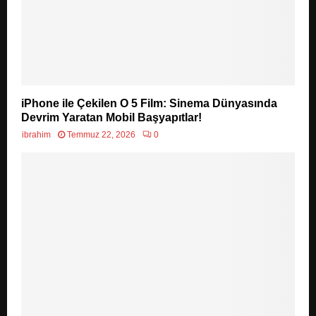
iPhone ile Çekilen O 5 Film: Sinema Dünyasında
Devrim Yaratan Mobil Başyapıtlar!
ibrahim
Temmuz 22, 2026
0