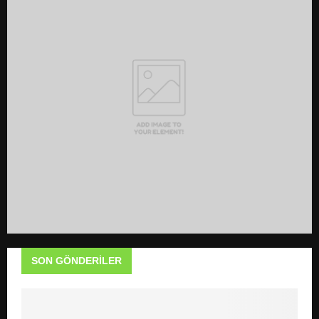
f
A
o
r
R
:
C
H
SON GÖNDERILER