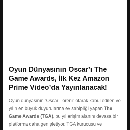
E
N
U
Oyun Dünyasının Oscar’ı The
Game Awards, İlk Kez Amazon
Prime Video’da Yayınlanacak!
Oyun dünyasının “Oscar Töreni” olarak kabul edilen ve
yılın en büyük duyurularına ev sahipliği yapan
The
Game Awards (TGA)
, bu yıl erişim alanını devasa bir
platforma daha genişletiyor. TGA kurucusu ve