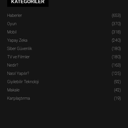
KATEGORILER
Haberler
(653)
Oyun
(370)
Mobil
(318)
Yapay Zeka
(240)
Siber Güvenlik
(180)
TV ve Filmler
(180)
Nedir?
(163)
Nasıl Yapılır?
(125)
Giyilebilir Teknoloji
(92)
Makale
(42)
Karşılaştırma
(19)