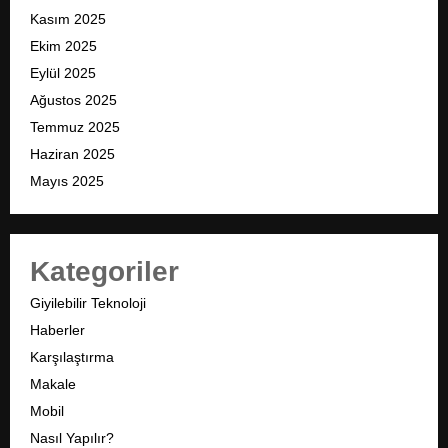
Kasım 2025
Ekim 2025
Eylül 2025
Ağustos 2025
Temmuz 2025
Haziran 2025
Mayıs 2025
Kategoriler
Giyilebilir Teknoloji
Haberler
Karşılaştırma
Makale
Mobil
Nasıl Yapılır?