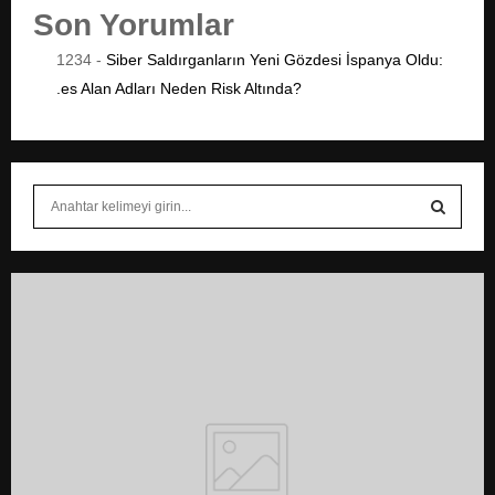
Son Yorumlar
1234
-
Siber Saldırganların Yeni Gözdesi İspanya Oldu:
.es Alan Adları Neden Risk Altında?
S
e
a
S
r
c
E
h
f
A
o
r
R
:
C
H