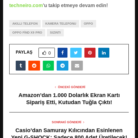
techneiro.com
‘u takip etmeye devam edin!
AKILLI TELEFON
KAMERA TELEFONU
OPPO
OPPO FIND X9 PRO
SIZINTI
PAYLAŞ
0
ÖNCEKI GÖNDERI
Amazon’dan 1.000 Dolarlık Ekran Kartı
Sipariş Etti, Kutudan Tuğla Çıktı!
SONRAKI GÖNDERI
Casio’dan Samuray Kılıcından Esinlenen
Yeni G-SHOCK: Sadece 800 Adet Üretilecek!