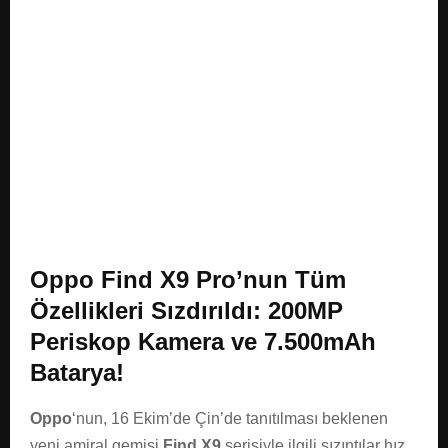
E
N
U
Oppo Find X9 Pro’nun Tüm
Özellikleri Sızdırıldı: 200MP
Periskop Kamera ve 7.500mAh
Batarya!
Oppo
‘nun, 16 Ekim’de Çin’de tanıtılması beklenen
yeni amiral gemisi
Find X9
serisiyle ilgili sızıntılar hız