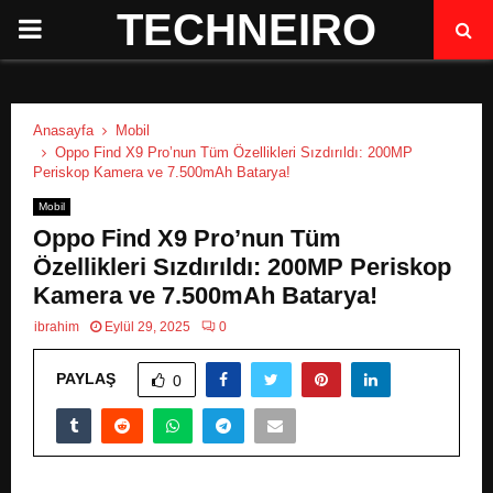
TECHNEIRO
P
R
Anasayfa
Mobil
I
Oppo Find X9 Pro’nun Tüm Özellikleri Sızdırıldı: 200MP
Periskop Kamera ve 7.500mAh Batarya!
M
Mobil
Oppo Find X9 Pro’nun Tüm
A
Özellikleri Sızdırıldı: 200MP Periskop
Kamera ve 7.500mAh Batarya!
R
ibrahim
Eylül 29, 2025
0
PAYLAŞ
Y
0
M