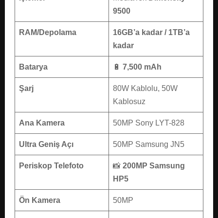
9500
RAM/Depolama
16GB’a kadar / 1TB’a
kadar
Batarya
🔋
7,500 mAh
Şarj
80W Kablolu, 50W
Kablosuz
Ana Kamera
50MP Sony LYT-828
Ultra Geniş Açı
50MP Samsung JN5
Periskop Telefoto
📸
200MP Samsung
HP5
Ön Kamera
50MP