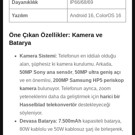
Dayanıklılık
IP66/68/69
Yazılım
Android 16, ColorOS 16
Öne Çıkan Özellikler: Kamera ve
Batarya
Kamera Sistemi:
Telefonun en iddialı olduğu
alan, şüphesiz ki kamera kurulumu. Arkada,
50MP Sony ana sensör
,
50MP ultra geniş açı
ve en önemlisi,
200MP Samsung HP5 periskop
kamera
bulunuyor. Telefonun ayrıca, zoom
yeteneklerini daha da geliştirmek için
harici bir
Hasselblad telekonvertör
destekleyeceği
söyleniyor.
Devasa Batarya:
7.500mAh
kapasiteli batarya,
80W kablolu ve 50W kablosuz şarj ile birleşerek,