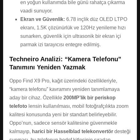
en yoğun kullanımda bile günü rahatça çıkarma
vaadi sunuyor.
Ekran ve Güvenlik:
6.78 inçlik düz OLED LTPO
ekranı, 1.5K çözünürlük ve 120Hz yenileme hızı
sunarken, güvenlik için ultrasonik bir ekran içi
parmak izi tarayıcısı entegre edilmiş.
Techneiro Analizi: “Kamera Telefonu”
Tanımını Yeniden Yazmak
Oppo Find X9 Pro, kağıt üzerindeki özellikleriyle,
“kamera telefonu” kavramını yeniden tanımlamaya
aday bir cihaz. Özellikle
200MP’lik bir periskop
telefoto
lensin kullanılması, mobil fotoğrafçılıkta zoom
kalitesi konusunda yeni bir standart belirleyebilir.
Oppo’nun, sadece sensör kalitesine güvenmekle
kalmayıp,
harici bir Hasselblad telekonvertör
desteği
sunması, bu telefonun hedef kitlesinin sıradan