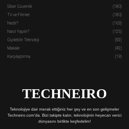
Siber Güvenlik
(180)
TV ve Filmler
(180)
Nedir?
(163)
Nasıl Yapılır?
(125)
Giyilebilir Teknoloji
(92)
Makale
(42)
Karşılaştırma
(19)
TECHNEIRO
Teknolojiye dair merak ettiğiniz her şey ve en son gelişmeler
Techneiro.com'da. Bizi takipte kalın, teknolojinin heyecan verici
dünyasını birlikte keşfedelim!