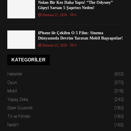
Nolan Bir Kez Daha Yaptı! “The Odyssey”
Gişeyi Sarsan 5 Şaşırtıcı Neden!
Temmuz 22, 2026
0
iPhone ile Çekilen O 5 Film: Sinema
Dünyasında Devrim Yaratan Mobil Başyapıtlar!
Temmuz 22, 2026
0
KATEGORILER
Haberler
(653)
Oyun
(370)
Mobil
(318)
Yapay Zeka
(240)
Siber Güvenlik
(180)
TV ve Filmler
(180)
Nedir?
(163)