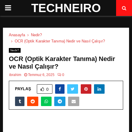
TECHNEIRO
P
R
Anasayfa
Nedir?
I
OCR (Optik Karakter Tanıma) Nedir ve Nasıl Çalışır?
Nedir?
M
OCR (Optik Karakter Tanıma) Nedir
ve Nasıl Çalışır?
A
ibrahim
Temmuz 6, 2025
0
R
PAYLAŞ
0
Y
M