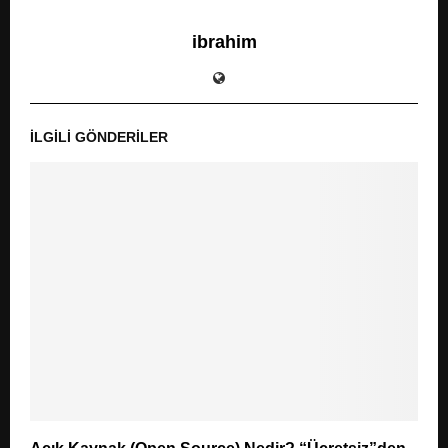
ibrahim
İLGILI GÖNDERILER