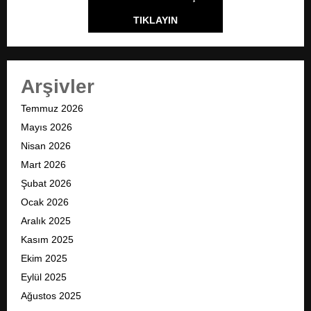
TIKLAYIN
Arşivler
Temmuz 2026
Mayıs 2026
Nisan 2026
Mart 2026
Şubat 2026
Ocak 2026
Aralık 2025
Kasım 2025
Ekim 2025
Eylül 2025
Ağustos 2025