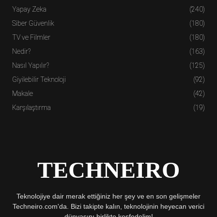
Yapay Zeka
(240)
Siber Güvenlik
(180)
TV ve Filmler
(180)
Nedir?
(163)
Nasıl Yapılır?
(125)
Giyilebilir Teknoloji
(92)
Makale
(42)
Karşılaştırma
(19)
TECHNEIRO
Teknolojiye dair merak ettiğiniz her şey ve en son gelişmeler
Techneiro.com'da. Bizi takipte kalın, teknolojinin heyecan verici
dünyasını birlikte keşfedelim!