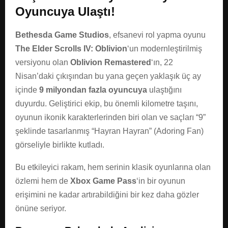
Oyuncuya Ulaştı!
Bethesda Game Studios
, efsanevi rol yapma oyunu
The Elder Scrolls IV: Oblivion
‘un modernleştirilmiş
versiyonu olan
Oblivion Remastered
‘ın, 22
Nisan’daki çıkışından bu yana geçen yaklaşık üç ay
içinde
9 milyondan fazla oyuncuya
ulaştığını
duyurdu. Geliştirici ekip, bu önemli kilometre taşını,
oyunun ikonik karakterlerinden biri olan ve saçları “9”
şeklinde tasarlanmış “Hayran Hayran” (Adoring Fan)
görseliyle birlikte kutladı.
Bu etkileyici rakam, hem serinin klasik oyunlarına olan
özlemi hem de
Xbox Game Pass
‘in bir oyunun
erişimini ne kadar artırabildiğini bir kez daha gözler
önüne seriyor.