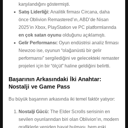
karşılandığını göstermişti.
Satış Liderliği:
Analitik firması Circana, daha
önce Oblivion Remastered’ın, ABD’de Nisan
2025’in Xbox, PlayStation ve PC platformlarında
en çok satan oyunu
olduğunu açıklamıştı.
Gelir Performansı:
Oyun endüstrisi analiz firması
Newzoo ise, oyunun “olağanüstü bir gelir
performansı” sergilediğini ve gelecekteki remaster
projeleri için bir “ölçüt” haline geldiğini belirtti.
Başarının Arkasındaki İki Anahtar:
Nostalji ve Game Pass
Bu büyük başarının arkasında iki temel faktör yatıyor:
Nostalji Gücü:
The Elder Scrolls serisinin en
sevilen oyunlarından biri olan Oblivion’ın, modern
grafiklerle yeniden hayat bulması, hem eski