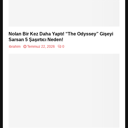
Nolan Bir Kez Daha Yaptı! “The Odyssey” Gişeyi
Sarsan 5 Şaşırtıcı Neden!
ibrahim
Temmuz 22, 2026
0