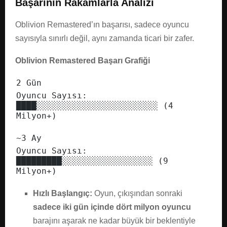
Başarının Rakamlarla Analizi
Oblivion Remastered’ın başarısı, sadece oyuncu
sayısıyla sınırlı değil, aynı zamanda ticari bir zafer.
Oblivion Remastered Başarı Grafiği
2 Gün
Oyuncu Sayısı:
████░░░░░░░░░░░░░░░░░░░░░░░░ (4
Milyon+)
~3 Ay
Oyuncu Sayısı:
█████████░░░░░░░░░░░░░░░░░░ (9
Milyon+)
Hızlı Başlangıç:
Oyun, çıkışından sonraki
sadece iki gün içinde dört milyon oyuncu
barajını aşarak ne kadar büyük bir beklentiyle