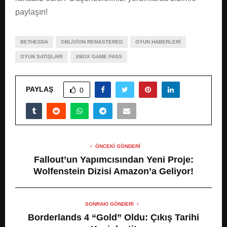
paylaşın!
BETHESDA
OBLIVION REMASTERED
OYUN HABERLERI
OYUN SATIŞLARI
XBOX GAME PASS
PAYLAŞ
0
ÖNCEKI GÖNDERI
Fallout’un Yapımcısından Yeni Proje:
Wolfenstein Dizisi Amazon’a Geliyor!
SONRAKI GÖNDERI
Borderlands 4 “Gold” Oldu: Çıkış Tarihi