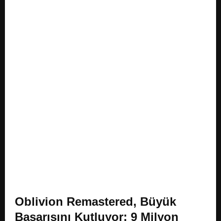
E
N
U
Oblivion Remastered, Büyük
Başarısını Kutluyor: 9 Milyon