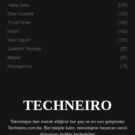
Yapay Zeka
(240)
Siber Güvenlik
(180)
TV ve Filmler
(180)
Nedir?
(163)
Nasıl Yapılır?
(125)
Giyilebilir Teknoloji
(92)
Makale
(42)
Karşılaştırma
(19)
TECHNEIRO
Teknolojiye dair merak ettiğiniz her şey ve en son gelişmeler
Techneiro.com'da. Bizi takipte kalın, teknolojinin heyecan verici
dünyasını birlikte keşfedelim!