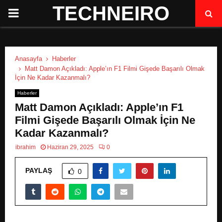
TECHNEIRO
P
R
Anasayfa
Haberler
I
Matt Damon Açıkladı: Apple’ın F1 Filmi Gişede Başarılı Olmak
İçin Ne Kadar Kazanmalı?
M
Haberler
Matt Damon Açıkladı: Apple’ın F1
A
Filmi Gişede Başarılı Olmak İçin Ne
Kadar Kazanmalı?
R
ibrahim
Haziran 29, 2025
0
PAYLAŞ
Y
0
M