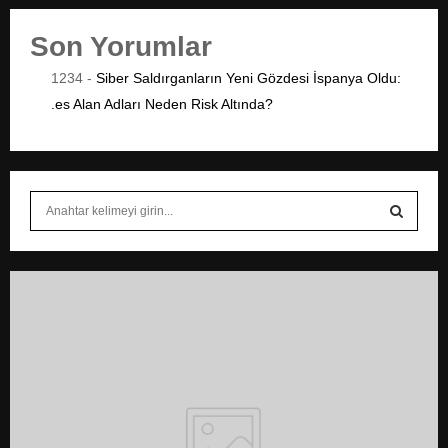
Son Yorumlar
1234
-
Siber Saldırganların Yeni Gözdesi İspanya Oldu:
.es Alan Adları Neden Risk Altında?
S
e
a
S
r
c
E
h
f
A
o
r
R
:
C