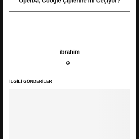
OpenAI, Google Çiplerine mi Geçiyor?
ibrahim
İLGILI GÖNDERILER