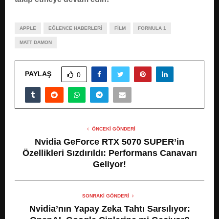
APPLE
EĞLENCE HABERLERI
FILM
FORMULA 1
MATT DAMON
PAYLAŞ
0
ÖNCEKI GÖNDERI
Nvidia GeForce RTX 5070 SUPER’in
Özellikleri Sızdırıldı: Performans Canavarı
Geliyor!
SONRAKI GÖNDERI
Nvidia’nın Yapay Zeka Tahtı Sarsılıyor: