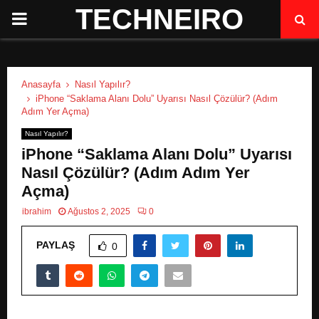
TECHNEIRO
P
R
Anasayfa
Nasıl Yapılır?
I
iPhone “Saklama Alanı Dolu” Uyarısı Nasıl Çözülür? (Adım
Adım Yer Açma)
M
Nasıl Yapılır?
iPhone “Saklama Alanı Dolu” Uyarısı
A
Nasıl Çözülür? (Adım Adım Yer
Açma)
R
ibrahim
Ağustos 2, 2025
0
PAYLAŞ
Y
0
M