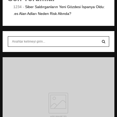
1234
-
Siber Saldırganların Yeni Gözdesi İspanya Oldu:
.es Alan Adları Neden Risk Altında?
S
e
a
S
r
c
E
h
f
A
o
r
R
:
C
H