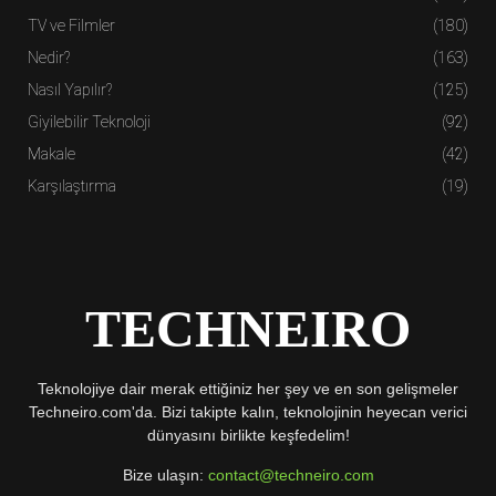
TV ve Filmler
(180)
Nedir?
(163)
Nasıl Yapılır?
(125)
Giyilebilir Teknoloji
(92)
Makale
(42)
Karşılaştırma
(19)
TECHNEIRO
Teknolojiye dair merak ettiğiniz her şey ve en son gelişmeler
Techneiro.com'da. Bizi takipte kalın, teknolojinin heyecan verici
dünyasını birlikte keşfedelim!
Bize ulaşın:
contact@techneiro.com