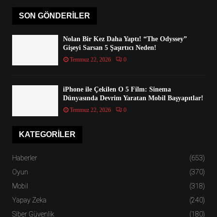
SON GÖNDERILER
Nolan Bir Kez Daha Yaptı! “The Odyssey”
Gişeyi Sarsan 5 Şaşırtıcı Neden!
Temmuz 22, 2026
0
iPhone ile Çekilen O 5 Film: Sinema
Dünyasında Devrim Yaratan Mobil Başyapıtlar!
Temmuz 22, 2026
0
KATEGORILER
Haberler
(653)
Oyun
(370)
Mobil
(318)
Yapay Zeka
(240)
Siber Güvenlik
(180)