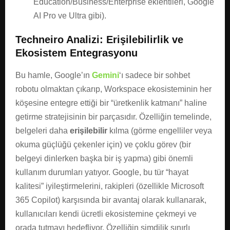
Education/Business/Enterprise eklentileri, Google
AI Pro ve Ultra gibi).
Techneiro Analizi: Erişilebilirlik ve
Ekosistem Entegrasyonu
Bu hamle, Google’ın
Gemini
‘ı sadece bir sohbet
robotu olmaktan çıkarıp, Workspace ekosisteminin her
köşesine entegre ettiği bir “üretkenlik katmanı” haline
getirme stratejisinin bir parçasıdır. Özelliğin temelinde,
belgeleri daha
erişilebilir
kılma (görme engelliler veya
okuma güçlüğü çekenler için) ve çoklu görev (bir
belgeyi dinlerken başka bir iş yapma) gibi önemli
kullanım durumları yatıyor. Google, bu tür “hayat
kalitesi” iyileştirmelerini, rakipleri (özellikle Microsoft
365 Copilot) karşısında bir avantaj olarak kullanarak,
kullanıcıları kendi ücretli ekosistemine çekmeyi ve
orada tutmayı hedefliyor. Özelliğin şimdilik sınırlı