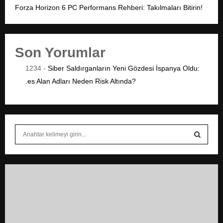
Forza Horizon 6 PC Performans Rehberi: Takılmaları Bitirin!
Son Yorumlar
1234
-
Siber Saldırganların Yeni Gözdesi İspanya Oldu:
.es Alan Adları Neden Risk Altında?
S
e
a
S
r
c
E
h
f
A
o
r
R