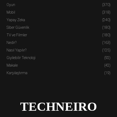
Oyun
(370)
Mobil
(318)
Yapay Zeka
(240)
Siber Güvenlik
(180)
TV ve Filmler
(180)
Nedir?
(163)
Nasıl Yapılır?
(125)
Giyilebilir Teknoloji
(92)
Makale
(42)
Karşılaştırma
(19)
TECHNEIRO