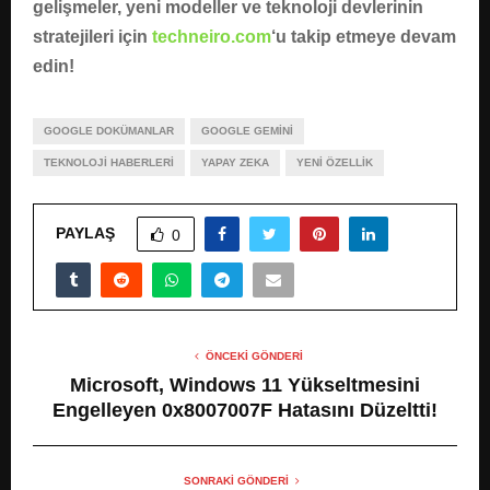
gelişmeler, yeni modeller ve teknoloji devlerinin
stratejileri için
techneiro.com
‘u takip etmeye devam
edin!
GOOGLE DOKÜMANLAR
GOOGLE GEMINI
TEKNOLOJI HABERLERI
YAPAY ZEKA
YENI ÖZELLIK
PAYLAŞ
0
ÖNCEKI GÖNDERI
Microsoft, Windows 11 Yükseltmesini
Engelleyen 0x8007007F Hatasını Düzeltti!
SONRAKI GÖNDERI