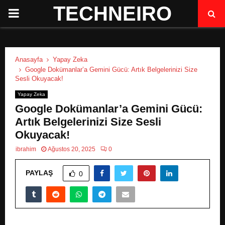
TECHNEIRO
P
R
Anasayfa
Yapay Zeka
I
Google Dokümanlar’a Gemini Gücü: Artık Belgelerinizi Size
Sesli Okuyacak!
M
Yapay Zeka
Google Dokümanlar’a Gemini Gücü:
A
Artık Belgelerinizi Size Sesli
Okuyacak!
R
ibrahim
Ağustos 20, 2025
0
PAYLAŞ
Y
0
M