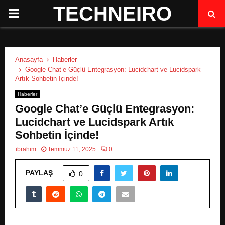
TECHNEIRO
P
R
Anasayfa
Haberler
I
Google Chat’e Güçlü Entegrasyon: Lucidchart ve Lucidspark
Artık Sohbetin İçinde!
M
Haberler
Google Chat’e Güçlü Entegrasyon:
A
Lucidchart ve Lucidspark Artık
Sohbetin İçinde!
R
ibrahim
Temmuz 11, 2025
0
PAYLAŞ
Y
0
M