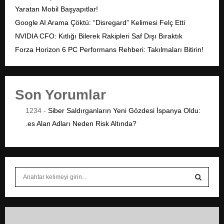
Yaratan Mobil Başyapıtlar!
Google AI Arama Çöktü: “Disregard” Kelimesi Felç Etti
NVIDIA CFO: Kıtlığı Bilerek Rakipleri Saf Dışı Bıraktık
Forza Horizon 6 PC Performans Rehberi: Takılmaları Bitirin!
Son Yorumlar
1234
-
Siber Saldırganların Yeni Gözdesi İspanya Oldu:
.es Alan Adları Neden Risk Altında?
S
e
a
S
r
c
E