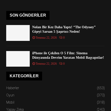
SON GÖNDERILER
Nolan Bir Kez Daha Yaptı! “The Odyssey”
Gişeyi Sarsan 5 Şaşırtıcı Neden!
Temmuz 22, 2026
0
iPhone ile Çekilen O 5 Film: Sinema
Dünyasında Devrim Yaratan Mobil Başyapıtlar!
Temmuz 22, 2026
0
KATEGORILER
Haberler
(653)
Oyun
(370)
Mobil
(318)
Yapay Zeka
(240)