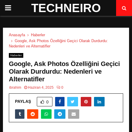
TECHNEIRO
P
R
Anasayfa
Haberler
I
Google, Ask Photos Özelliğini Geçici Olarak Durdurdu:
Nedenleri ve Alternatifler
M
Haberler
Google, Ask Photos Özelliğini Geçici
A
Olarak Durdurdu: Nedenleri ve
Alternatifler
R
ibrahim
Haziran 4, 2025
0
PAYLAŞ
Y
0
M