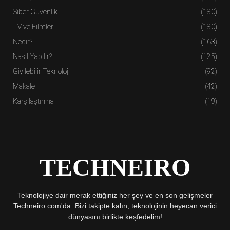
Siber Güvenlik
(180)
TV ve Filmler
(180)
Nedir?
(163)
Nasıl Yapılır?
(125)
Giyilebilir Teknoloji
(92)
Makale
(42)
Karşılaştırma
(19)
TECHNEIRO
Teknolojiye dair merak ettiğiniz her şey ve en son gelişmeler
Techneiro.com'da. Bizi takipte kalın, teknolojinin heyecan verici
dünyasını birlikte keşfedelim!