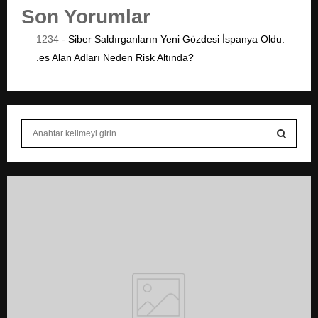
Son Yorumlar
1234
-
Siber Saldırganların Yeni Gözdesi İspanya Oldu:
.es Alan Adları Neden Risk Altında?
S
e
a
S
r
c
E
h
f
A
o
r
R
:
C
H