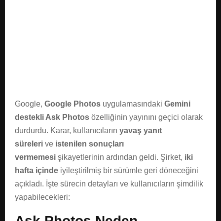
E
N
U
Google,
Google Photos
uygulamasındaki
Gemini
destekli Ask Photos
özelliğinin yayınını geçici olarak
durdurdu. Karar, kullanıcıların
yavaş yanıt
süreleri
ve
istenilen sonuçları
vermemesi
şikayetlerinin ardından geldi. Şirket,
iki
hafta içinde
iyileştirilmiş bir sürümle geri döneceğini
açıkladı. İşte sürecin detayları ve kullanıcıların şimdilik
yapabilecekleri:
Ask Photos Neden