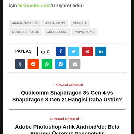
için
techneiro.com
’u ziyaret edin!
ARAMA ÖZELLIĞI
ASK PHOTOS
GEMINI AI
GOOGLE PHOTOS
GÜNCELLEME
YAPAY ZEKA
PAYLAŞ
0
ÖNCEKI GÖNDERI
Qualcomm Snapdragon 8s Gen 4 vs
Snapdragon 8 Gen 2: Hangisi Daha Üstün?
SONRAKI GÖNDERI
Adobe Photoshop Artık Android’de: Beta
Sürümü Ücretsiz Denenebilir