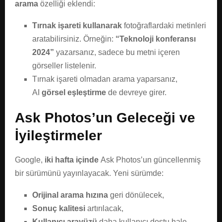
arama
özelliği eklendi:
Tırnak işareti kullanarak
fotoğraflardaki metinleri
aratabilirsiniz. Örneğin:
“Teknoloji konferansı
2024”
yazarsanız, sadece bu metni içeren
görseller listelenir.
Tırnak işareti olmadan arama yaparsanız,
AI
görsel eşleştirme
de devreye girer.
Ask Photos’un Geleceği ve
İyileştirmeler
Google,
iki hafta içinde
Ask Photos’un güncellenmiş
bir sürümünü yayınlayacak. Yeni sürümde:
Orijinal arama hızına
geri dönülecek,
Sonuç kalitesi
artırılacak,
Kullanıcı arayüzü
daha kullanıcı dostu hale