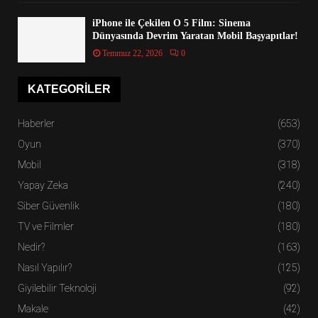
iPhone ile Çekilen O 5 Film: Sinema
Dünyasında Devrim Yaratan Mobil Başyapıtlar!
Temmuz 22, 2026
0
KATEGORILER
Haberler
(653)
Oyun
(370)
Mobil
(318)
Yapay Zeka
(240)
Siber Güvenlik
(180)
TV ve Filmler
(180)
Nedir?
(163)
Nasıl Yapılır?
(125)
Giyilebilir Teknoloji
(92)
Makale
(42)