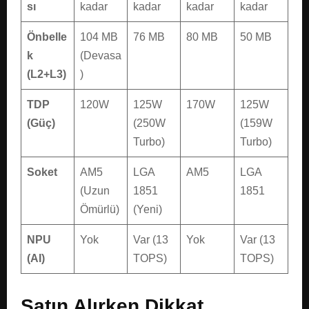
sı
kadar
kadar
kadar
kadar
Önbelle
104 MB
76 MB
80 MB
50 MB
k
(Devasa
(L2+L3)
)
TDP
120W
125W
170W
125W
(Güç)
(250W
(159W
Turbo)
Turbo)
Soket
AM5
LGA
AM5
LGA
(Uzun
1851
1851
Ömürlü)
(Yeni)
NPU
Yok
Var (13
Yok
Var (13
(AI)
TOPS)
TOPS)
Satın Alırken Dikkat