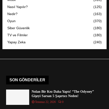
Nasıl Yapılır?
(125)
Nedir?
(163)
Oyun
(370)
Siber Güvenlik
(180)
TV ve Filmler
(180)
Yapay Zeka
(240)
SON GÖNDERILER
Nolan Bir Kez Daha Yaptı! “The Odyssey”
Gişeyi Sarsan 5 Şaşırtıcı Neden!
Temmuz 22, 2026
0