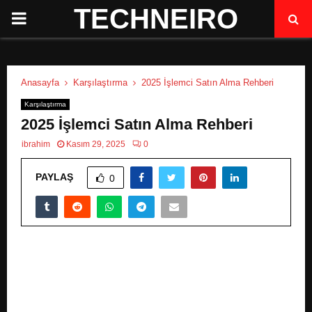
TECHNEIRO
P
R
Anasayfa
Karşılaştırma
2025 İşlemci Satın Alma Rehberi
I
Karşılaştırma
2025 İşlemci Satın Alma Rehberi
M
ibrahim
Kasım 29, 2025
0
A
PAYLAŞ
0
R
Y
M