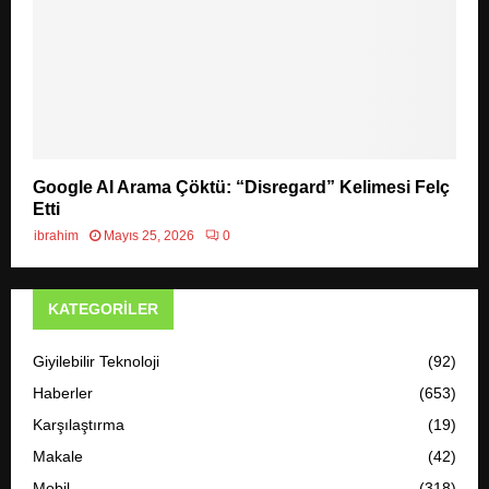
Google AI Arama Çöktü: “Disregard” Kelimesi Felç
Etti
ibrahim
Mayıs 25, 2026
0
KATEGORILER
Giyilebilir Teknoloji
(92)
Haberler
(653)
Karşılaştırma
(19)
Makale
(42)
Mobil
(318)