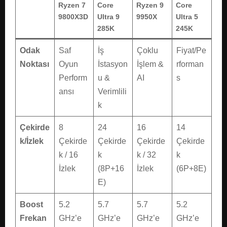
Ryzen 7
Core
Ryzen 9
Core
9800X3D
Ultra 9
9950X
Ultra 5
285K
245K
Odak
Saf
İş
Çoklu
Fiyat/Pe
Noktası
Oyun
İstasyon
İşlem &
rforman
Perform
u &
AI
s
ansı
Verimlili
k
Çekirde
8
24
16
14
k/İzlek
Çekirde
Çekirde
Çekirde
Çekirde
k / 16
k
k / 32
k
İzlek
(8P+16
İzlek
(6P+8E)
E)
Boost
5.2
5.7
5.7
5.2
Frekan
GHz’e
GHz’e
GHz’e
GHz’e