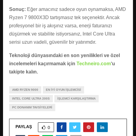
Sonuç:
Eğer amacınız sadece oyun oynamaksa, AMD
Ryzen 7 9800X3D tartışmasız tek seçenektir. Ancak
profesyonel bir iş akışınız varsa, enerji faturanızı
düşürmek ve stabilite istiyorsanız, Intel Core Ultra
serisi uzun vadeli, güvenilir bir yatırımdır.
Teknoloji dünyasındaki en son yenilikleri ve özel
incelemeleri kaçırmamak için
Techneiro.com
‘u
takipte kalın.
AMD RYZEN 9000
EN İYI OYUN İŞLEMCISI
INTEL CORE ULTRA 200S
İŞLEMCI KARŞILAŞTIRMA
PC DONANIM TAVSIYELERI
PAYLAŞ
0