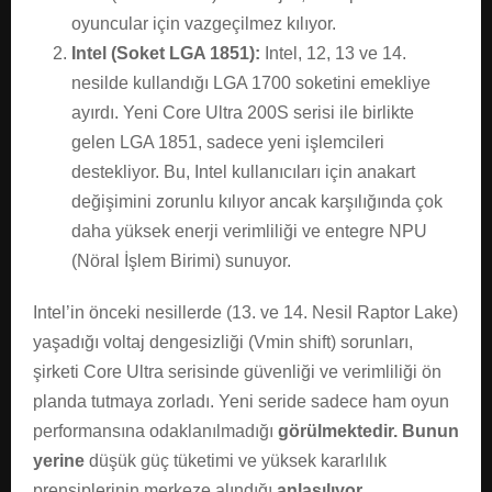
oyuncular için vazgeçilmez kılıyor.
Intel (Soket LGA 1851):
Intel, 12, 13 ve 14.
nesilde kullandığı LGA 1700 soketini emekliye
ayırdı. Yeni Core Ultra 200S serisi ile birlikte
gelen LGA 1851, sadece yeni işlemcileri
destekliyor. Bu, Intel kullanıcıları için anakart
değişimini zorunlu kılıyor ancak karşılığında çok
daha yüksek enerji verimliliği ve entegre NPU
(Nöral İşlem Birimi) sunuyor.
Intel’in önceki nesillerde (13. ve 14. Nesil Raptor Lake)
yaşadığı voltaj dengesizliği (Vmin shift) sorunları,
şirketi Core Ultra serisinde güvenliği ve verimliliği ön
planda tutmaya zorladı. Yeni seride sadece ham oyun
performansına odaklanılmadığı
görülmektedir.
Bunun
yerine
düşük güç tüketimi ve yüksek kararlılık
prensiplerinin merkeze alındığı
anlaşılıyor.