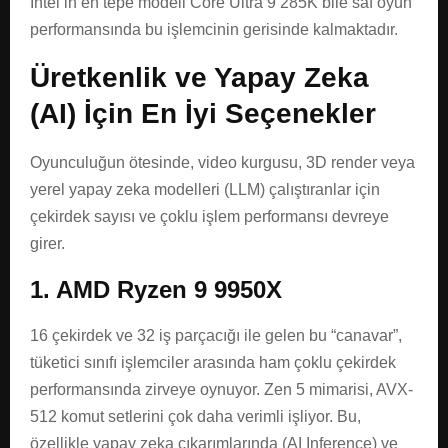
Intel’in en tepe modeli Core Ultra 9 285K bile saf oyun
performansında bu işlemcinin gerisinde kalmaktadır.
Üretkenlik ve Yapay Zeka
(AI) İçin En İyi Seçenekler
Oyunculuğun ötesinde, video kurgusu, 3D render veya
yerel yapay zeka modelleri (LLM) çalıştıranlar için
çekirdek sayısı ve çoklu işlem performansı devreye
girer.
1. AMD Ryzen 9 9950X
16 çekirdek ve 32 iş parçacığı ile gelen bu “canavar”,
tüketici sınıfı işlemciler arasında ham çoklu çekirdek
performansında zirveye oynuyor. Zen 5 mimarisi, AVX-
512 komut setlerini çok daha verimli işliyor. Bu,
özellikle yapay zeka çıkarımlarında (AI Inference) ve