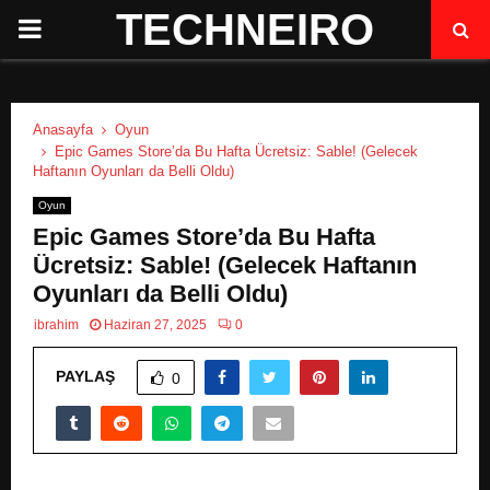
TECHNEIRO
P
R
Anasayfa
Oyun
I
Epic Games Store’da Bu Hafta Ücretsiz: Sable! (Gelecek
Haftanın Oyunları da Belli Oldu)
M
Oyun
Epic Games Store’da Bu Hafta
A
Ücretsiz: Sable! (Gelecek Haftanın
Oyunları da Belli Oldu)
R
ibrahim
Haziran 27, 2025
0
PAYLAŞ
Y
0
M