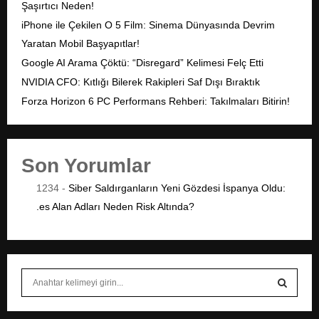
Şaşırtıcı Neden!
iPhone ile Çekilen O 5 Film: Sinema Dünyasında Devrim
Yaratan Mobil Başyapıtlar!
Google AI Arama Çöktü: “Disregard” Kelimesi Felç Etti
NVIDIA CFO: Kıtlığı Bilerek Rakipleri Saf Dışı Bıraktık
Forza Horizon 6 PC Performans Rehberi: Takılmaları Bitirin!
Son Yorumlar
1234
-
Siber Saldırganların Yeni Gözdesi İspanya Oldu:
.es Alan Adları Neden Risk Altında?
S
e
a
S