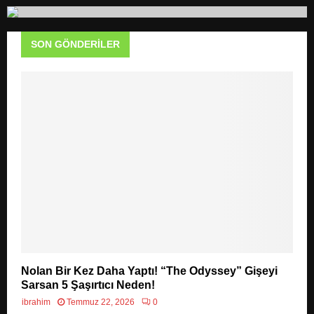
r
c
E
h
SON GÖNDERILER
f
A
o
r
R
:
C
H
Nolan Bir Kez Daha Yaptı! “The Odyssey” Gişeyi
Sarsan 5 Şaşırtıcı Neden!
ibrahim
Temmuz 22, 2026
0