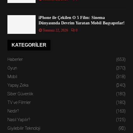
iPhone ile Çekilen O 5 Film: Sinema
Dünyasında Devrim Yaratan Mobil Başyapıtlar!
Temmuz 22, 2026
0
KATEGORILER
Haberler
(653)
Oyun
(370)
Mobil
(318)
Yapay Zeka
(240)
Siber Güvenlik
(180)
TV ve Filmler
(180)
Nedir?
(163)
Nasıl Yapılır?
(125)
Giyilebilir Teknoloji
(92)