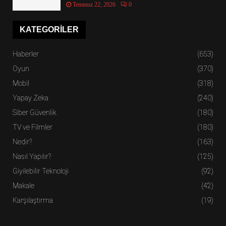
Temmuz 22, 2026
0
KATEGORILER
Haberler
(653)
Oyun
(370)
Mobil
(318)
Yapay Zeka
(240)
Siber Güvenlik
(180)
TV ve Filmler
(180)
Nedir?
(163)
Nasıl Yapılır?
(125)
Giyilebilir Teknoloji
(92)
Makale
(42)
Karşılaştırma
(19)