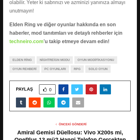
olabilir. Yeter ki sabrınızı ve azminizi yanınıza almayı
unutmayın!
Elden Ring ve diğer oyunlar hakkında en son
haberler, mod tanıtımları ve detaylı rehberler için
techneiro.com
’u takip etmeye devam edin!
ELDEN RING
NIGHTREIGN MODU
OYUN MODIFIKASYONU
OYUN REHBERI
PC OYUNLARI
RPG
SOLO OYUN
PAYLAŞ
0
ÖNCEKI GÖNDERI
Amiral Gemisi Düellosu: Vivo X200s mi,
OnePlus 13 mü? Hangi Telefon Gerçekten