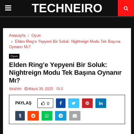
TECHNEIRO
P
R
Anasayfa
Oyun
I
Elden Ring’e Yepyeni Bir Soluk: Nightreign Modu Tek Başına
Oynanır Mı?
M
Oyun
Elden Ring’e Yepyeni Bir Soluk:
A
Nightreign Modu Tek Başına Oynanır
Mı?
R
ibrahim
Mayıs 30, 2025
0
PAYLAŞ
Y
0
M