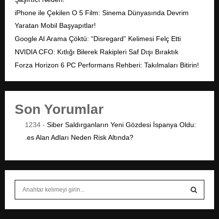
iPhone ile Çekilen O 5 Film: Sinema Dünyasında Devrim
Yaratan Mobil Başyapıtlar!
Google AI Arama Çöktü: “Disregard” Kelimesi Felç Etti
NVIDIA CFO: Kıtlığı Bilerek Rakipleri Saf Dışı Bıraktık
Forza Horizon 6 PC Performans Rehberi: Takılmaları Bitirin!
Son Yorumlar
1234
-
Siber Saldırganların Yeni Gözdesi İspanya Oldu:
.es Alan Adları Neden Risk Altında?
S
e
a
S
r