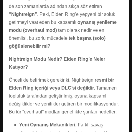
de son zamanlarda adından sıkça söz ettiren
“Nightreign”
. Peki, Elden Ring’e yepyeni bir soluk
getirmeyi vaat eden bu kapsamlı
oynanış yenileme
modu (overhaul mod)
tam olarak nedir ve en
önemlisi, bu zorlu mücadele
tek başına (solo)
göğüslenebilir mi?
Nightreign Modu Nedir? Elden Ring’e Neler
Katıyor?
Öncelikle belirtmek gerekir ki, Nightreign
resmi bir
Elden Ring içeriği veya DLC’si değildir.
Tamamen
topluluk tarafından geliştirilmiş, oyuna kapsamlı
değişiklikler ve yenilikler getiren bir modifikasyondur.
Bu tür “overhaul” modları genellikle şunları hedefler:
Yeni Oynanış Mekanikleri:
Farklı savaş