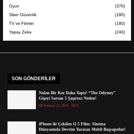
Oyun
(370)
Siber Güvenlik
(180)
TV ve Filmler
(180)
Yapay Zeka
(240)
SON GÖNDERILER
Nolan Bir Kez Daha Yaptı! “The Odyssey”
Gişeyi Sarsan 5 Şaşırtıcı Neden!
Temmuz 22, 2026
0
iPhone ile Çekilen O 5 Film: Sinema
Dünyasında Devrim Yaratan Mobil Başyapıtlar!