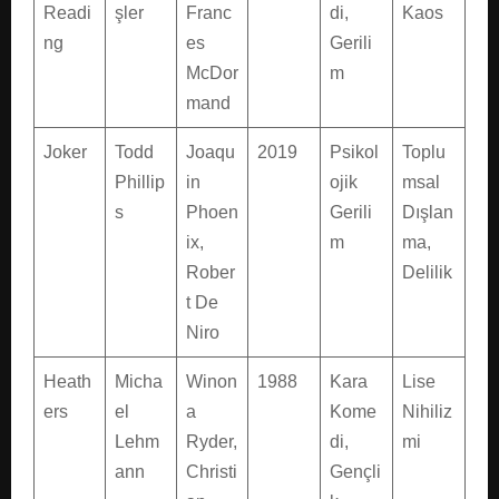
Readi
şler
Franc
di,
Kaos
ng
es
Gerili
McDor
m
mand
Joker
Todd
Joaqu
2019
Psikol
Toplu
Phillip
in
ojik
msal
s
Phoen
Gerili
Dışlan
ix,
m
ma,
Rober
Delilik
t De
Niro
Heath
Micha
Winon
1988
Kara
Lise
ers
el
a
Kome
Nihiliz
Lehm
Ryder,
di,
mi
ann
Christi
Gençli