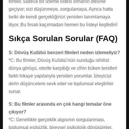
filmler, sadece bir izleme listesi olmanın ötesine
geçiyor; sizi düşünmeye, sorgulamaya. Ayrıca hatta
belki de kendi gerçekliğinizi yeniden tanımlamaya
itiyor. Bu fırsatı kaçırmadan hemen bu listeyi keşfedin!
Sıkça Sorulan Sorular (FAQ)
S: Dövüş Kulübü benzeri filmleri neden izlemeliyiz?
*C: Bu filmler, Dövüş Kulübü’nün sunduğu nihilist
dünya görüşü, otorite karşıtlığı ve zihin büken twistleri
farklı hikaye yapılarıyla yeniden yorumlar. İzleyiciyi
derin düşüncelere sevk eder ve toplumsal eleştiriler
sunar.
S: Bu filmler arasında en çok hangi temalar öne
çıkıyor?
*C: Genellikle gerçeklik algısının sorgulanması,
toplumsal eşitsizlik, bireysel psikolojik dönüşümler,