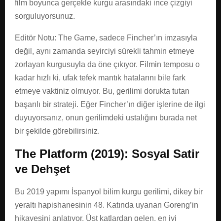
film boyunca gerçekle kurgu arasındaki ince çizgiyi
sorguluyorsunuz.
Editör Notu: The Game, sadece Fincher’ın imzasıyla
değil, aynı zamanda seyirciyi sürekli tahmin etmeye
zorlayan kurgusuyla da öne çıkıyor. Filmin temposu o
kadar hızlı ki, ufak tefek mantık hatalarını bile fark
etmeye vaktiniz olmuyor. Bu, gerilimi dorukta tutan
başarılı bir strateji. Eğer Fincher’ın diğer işlerine de ilgi
duyuyorsanız, onun gerilimdeki ustalığını burada net
bir şekilde görebilirsiniz.
The Platform (2019): Sosyal Satir
ve Dehşet
Bu 2019 yapımı İspanyol bilim kurgu gerilimi, dikey bir
yeraltı hapishanesinin 48. Katında uyanan Goreng’in
hikayesini anlatıyor. Üst katlardan gelen, en iyi