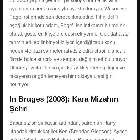
Bu 2005 yapımı gerilimli psikolojik drama, iki ana
oyuncunun performansıyla ayakta duruyor. Wilson ve
Page, rollerinde son derece ikna edici. Film, Jeff’i
aşağılık bir kötü adam, Page’i ise intikamcı bir melek
olarak gösteren klişelere düşmek yerine. Çok daha az
tahmin edilebilir bir yol izliyor. İçerdiği tabu konu
nedeniyle bazı sahneler rahatsız edici olabilir, ancak
filmde bolca sürpriz ve sempati değişimleri bulunuyor.
Otorite yayınlar, filmin çok karanlık yerlere gittiğini ve
hikayenin öngörülemeyen bir noktaya ulaştığını
belirtiyor.
In Bruges (2008): Kara Mizahın
Şehri
Başarısız bir suikastın ardından, patronları Harry,
İrlandalı kiralık katiller Ken (Brendan Gleeson). Ayrıca
ay’e (Colin Farrell) Belçika’nın Bruges şehrinde