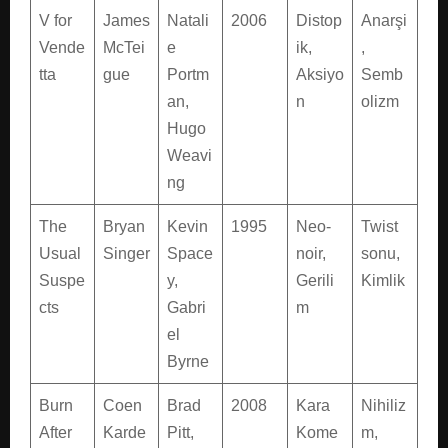
V for
James
Natali
2006
Distop
Anarşi
Vende
McTei
e
ik,
,
tta
gue
Portm
Aksiyo
Semb
an,
n
olizm
Hugo
Weavi
ng
The
Bryan
Kevin
1995
Neo-
Twist
Usual
Singer
Space
noir,
sonu,
Suspe
y,
Gerili
Kimlik
cts
Gabri
m
el
Byrne
Burn
Coen
Brad
2008
Kara
Nihiliz
After
Karde
Pitt,
Kome
m,