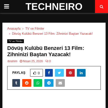
TECHNEIRO
P
R
Anasayfa
TV ve Filmler
I
Dövüş Kulübü Benzeri 13 Film: Zihninizi Baştan Yazacak!
TV ve Filmler
M
Dövüş Kulübü Benzeri 13 Film:
Zihninizi Baştan Yazacak!
A
ibrahim
Nisan 25, 2026
0
R
PAYLAŞ
0
Y
M