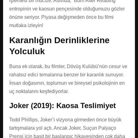
işlemesi bir mucize. Aslında, “Burn After Reading”
entropinin ve kaosun pençesinde olduğumuzu gözler
önüne seriyor. Piyasa değişmeden önce bu filmi
mutlaka izleyin!
Karanlığın Derinliklerine
Yolculuk
Buna ek olarak, bu filmler, Dövüş Kulübü’nün cesur ve
rahatsız edici temalarına benzer bir karanlık sunuyor.
İnsan doğasının, toplumun ve bireysel psikolojinin en
uç noktalarını keşfediyorlar.
Joker (2019): Kaosa Teslimiyet
Todd Phillips, Joker’i vizyona girmeden önce büyük
tartışmalara yol açtı. Ancak Joker, Suçun Palyaço
Prensi için basit bir başlangıç hikayesinden çok daha