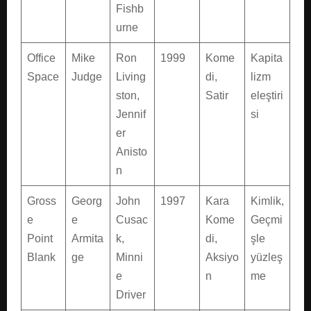
Fishb
urne
Office
Mike
Ron
1999
Kome
Kapita
Space
Judge
Living
di,
lizm
ston,
Satir
eleştiri
Jennif
si
er
Anisto
n
Gross
Georg
John
1997
Kara
Kimlik,
e
e
Cusac
Kome
Geçmi
Point
Armita
k,
di,
şle
Blank
ge
Minni
Aksiyo
yüzleş
e
n
me
Driver