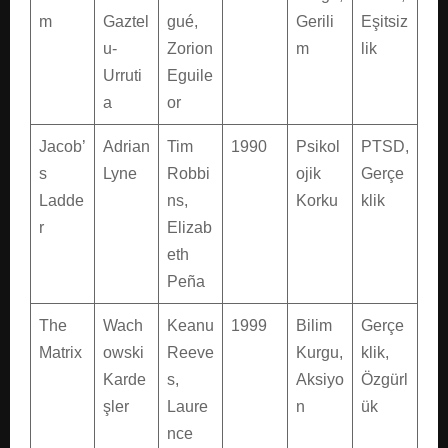
m
Gaztel
gué,
Gerili
Eşitsiz
u-
Zorion
m
lik
Urruti
Eguile
a
or
Jacob’
Adrian
Tim
1990
Psikol
PTSD,
s
Lyne
Robbi
ojik
Gerçe
Ladde
ns,
Korku
klik
r
Elizab
eth
Peña
The
Wach
Keanu
1999
Bilim
Gerçe
Matrix
owski
Reeve
Kurgu,
klik,
Karde
s,
Aksiyo
Özgürl
şler
Laure
n
ük
nce