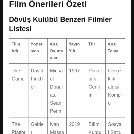
Film Önerileri Özeti
Dövüş Kulübü Benzeri Filmler
Listesi
Film
Yönet
Ana
Yayın
Tür
Ana
Adı
men
Oyunc
Yılı
Tema
ular
The
David
Micha
1997
Psikol
Gerçe
Game
Finch
el
ojik
klik
er
Dougl
Gerili
algısı,
as,
m
Kompl
Sean
o
Penn
The
Galde
Iván
2019
Bilim
Sosya
Platfor
r
Massa
Kurgu,
l Satir,