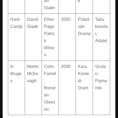
an
k
Slater
Hard
David
Elliot
2005
Psikol
Tabu
Candy
Slade
Page,
ojik
konula
Patric
Drama
r,
k
Adalet
Wilso
n
In
Martin
Colin
2008
Kara
Vicda
Bruge
McDo
Farrell
Kome
n,
s
nagh
,
di,
Pişma
Brend
Dram
nlık
an
Glees
on