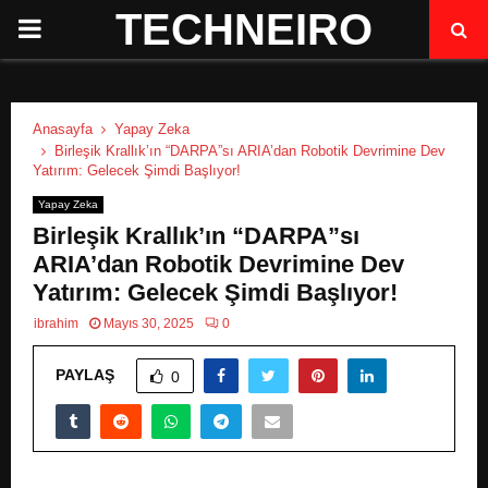
TECHNEIRO
P
R
Anasayfa
Yapay Zeka
I
Birleşik Krallık’ın “DARPA”sı ARIA’dan Robotik Devrimine Dev
Yatırım: Gelecek Şimdi Başlıyor!
M
Yapay Zeka
Birleşik Krallık’ın “DARPA”sı
A
ARIA’dan Robotik Devrimine Dev
Yatırım: Gelecek Şimdi Başlıyor!
R
ibrahim
Mayıs 30, 2025
0
PAYLAŞ
Y
0
M