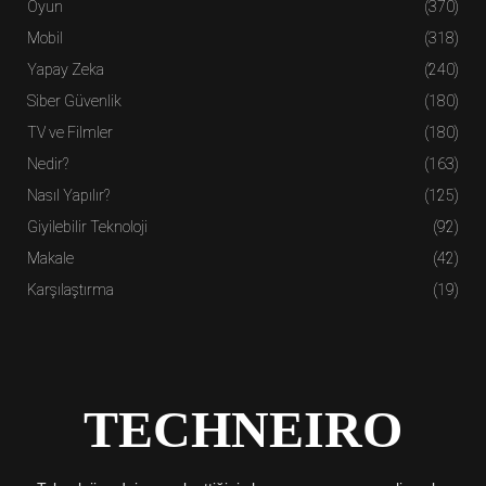
Oyun
(370)
Mobil
(318)
Yapay Zeka
(240)
Siber Güvenlik
(180)
TV ve Filmler
(180)
Nedir?
(163)
Nasıl Yapılır?
(125)
Giyilebilir Teknoloji
(92)
Makale
(42)
Karşılaştırma
(19)
TECHNEIRO