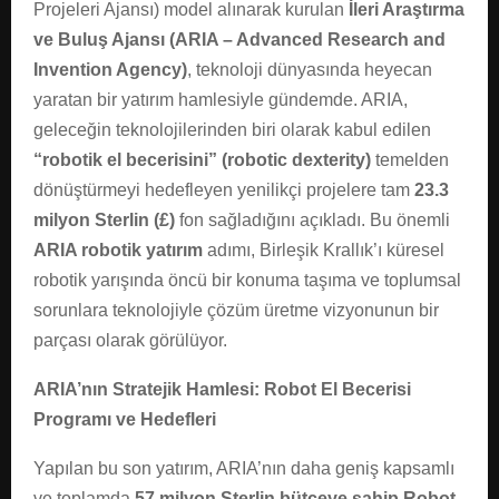
Projeleri Ajansı) model alınarak kurulan
İleri Araştırma
ve Buluş Ajansı (ARIA – Advanced Research and
Invention Agency)
, teknoloji dünyasında heyecan
yaratan bir yatırım hamlesiyle gündemde. ARIA,
geleceğin teknolojilerinden biri olarak kabul edilen
“robotik el becerisini” (robotic dexterity)
temelden
dönüştürmeyi hedefleyen yenilikçi projelere tam
23.3
milyon Sterlin (£)
fon sağladığını açıkladı. Bu önemli
ARIA robotik yatırım
adımı, Birleşik Krallık’ı küresel
robotik yarışında öncü bir konuma taşıma ve toplumsal
sorunlara teknolojiyle çözüm üretme vizyonunun bir
parçası olarak görülüyor.
ARIA’nın Stratejik Hamlesi: Robot El Becerisi
Programı ve Hedefleri
Yapılan bu son yatırım, ARIA’nın daha geniş kapsamlı
ve toplamda
57 milyon Sterlin bütçeye sahip Robot