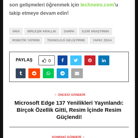
son gelişmeleri öğrenmek için
techneiro.com
’u
takip etmeye devam edin!
ARIA
BIRLEŞIK KRALLIK
DARPA
İLERI ARAŞTIRMA
ROBOTIK YATIRIM
TEKNOLOJI GELIŞTIRME
YAPAY ZEKA
PAYLAŞ
0
ÖNCEKI GÖNDERI
Microsoft Edge 137 Yenilikleri Yayınlandı:
Birçok Özellik Gitti, Resim İçinde Resim
Güçlendi!
SONRAKI GÖNDERI