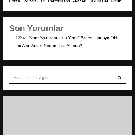
Forza Horizon 6 PC Performans Rehberi: Takılmaları Bitirin!
Son Yorumlar
1234
-
Siber Saldırganların Yeni Gözdesi İspanya Oldu:
.es Alan Adları Neden Risk Altında?
S
e
a
S
r
c
E
h
f
A
o
r
R
: