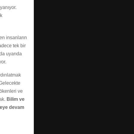
yanıyor.
ik
en insanların
adece tek bir
nda uyarıda
yor.
aydınlatmak
 Gelecekte
ökenleri ve
cak.
Bilim ve
tmeye devam