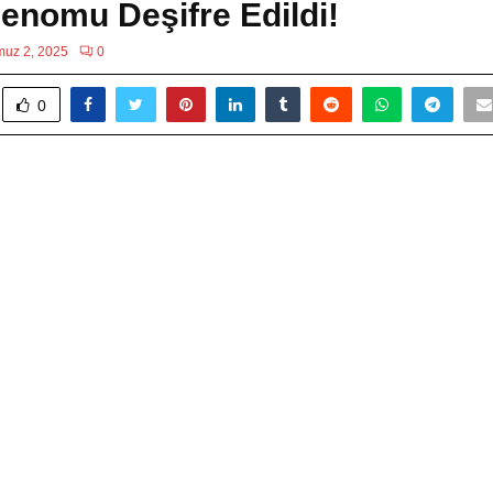
nomu Deşifre Edildi!
uz 2, 2025
0
0