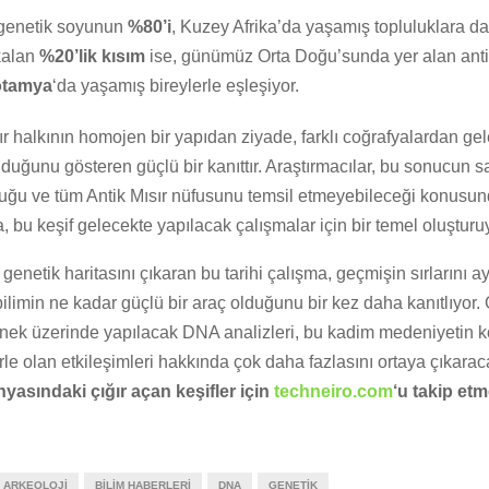
 genetik soyunun
%80’i
, Kuzey Afrika’da yaşamış topluluklara da
kalan
%20’lik kısım
ise, günümüz Orta Doğu’sunda yer alan ant
tamya
‘da yaşamış bireylerle eşleşiyor.
ır halkının homojen bir yapıdan ziyade, farklı coğrafyalardan gel
olduğunu gösteren güçlü bir kanıttır. Araştırmacılar, bu sonucun s
lduğu ve tüm Antik Mısır nüfusunu temsil etmeyebileceği konusu
, bu keşif gelecekte yapılacak çalışmalar için bir temel oluşturu
n genetik haritasını çıkaran bu tarihi çalışma, geçmişin sırlarını 
ilimin ne kadar güçlü bir araç olduğunu bir kez daha kanıtlıyor.
rnek üzerinde yapılacak DNA analizleri, bu kadim medeniyetin k
erle olan etkileşimleri hakkında çok daha fazlasını ortaya çıkara
nyasındaki çığır açan keşifler için
techneiro.com
‘u takip e
ARKEOLOJI
BILIM HABERLERI
DNA
GENETIK