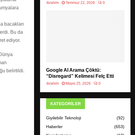
ibrahim
Temmuz 22, 2026
0
mumyalara
ca bacakları
erdi. Bu da
et ediyor.
 Dünya
lman
Google AI Arama Çöktü:
 belirtildi.
“Disregard” Kelimesi Felç Etti
ibrahim
Mayıs 25, 2026
0
KATEGORILER
Giyilebilir Teknoloji
(92)
Haberler
(653)