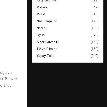
Karşılaştırma
(19)
Makale
(42)
Mobil
(318)
Nasıl Yapılır?
(125)
Nedir?
(163)
Oyun
(370)
Siber Güvenlik
(180)
TV ve Filmler
(180)
Yapay Zeka
(240)
 Doğu’yu
rdu. Benzer
ğlantıyı