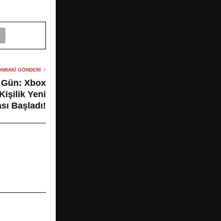
NRAKI GÖNDERI
a Gün: Xbox
işilik Yeni
sı Başladı!