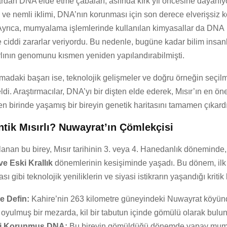
lardan DNA elde etme çabaları, aslında kırk yıl öncesine dayanıy
k ve nemli iklimi, DNA’nın korunması için son derece elverişsiz k
 Ayrıca, mumyalama işlemlerinde kullanılan kimyasallar da DNA
 ciddi zararlar veriyordu. Bu nedenle, bugüne kadar bilim insan
rlının genomunu kısmen yeniden yapılandırabilmişti.
madaki başarı ise, teknolojik gelişmeler ve doğru örneğin seçil
di. Araştırmacılar, DNA’yı bir dişten elde ederek, Mısır’ın en ön
 birinde yaşamış bir bireyin genetik haritasını tamamen çıkardı
tik Mısırlı? Nuwayrat’ın Çömlekçisi
anan bu birey, Mısır tarihinin 3. veya 4. Hanedanlık döneminde
e Eski Krallık
dönemlerinin kesişiminde yaşadı. Bu dönem, il
sı gibi teknolojik yeniliklerin ve siyasi istikrarın yaşandığı kriti
e Defin:
Kahire’nin 263 kilometre güneyindeki Nuwayrat köyünd
yulmuş bir mezarda, kil bir tabutun içinde gömülü olarak bulu
yi Korunmuş DNA:
Bu bireyin gömüldüğü dönemde yapay mu