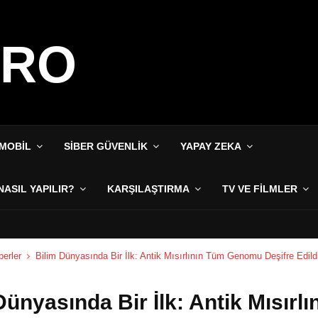
IRO
MOBIL
SIBER GÜVENLIK
YAPAY ZEKA
NASIL YAPILIR?
KARŞILAŞTIRMA
TV VE FILMLER
erler
Bilim Dünyasında Bir İlk: Antik Mısırlının Tüm Genomu Deşifre Edild
Dünyasında Bir İlk: Antik Mısırlı