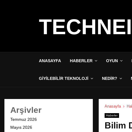
TECHNE
ANASAYFA
HABERLER
OYUN
GIYILEBILIR TEKNOLOJI
NEDIR?
Anasayfa
Hab
Arşivler
Haberler
Temmuz 2026
Bilim 
Mayıs 2026