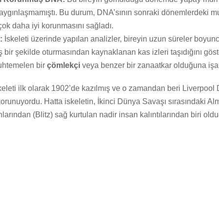
aygınlaşmamıştı. Bu durum, DNA’sının sonraki dönemlerdeki 
çok daha iyi korunmasını sağladı.
:
İskeleti üzerinde yapılan analizler, bireyin uzun süreler boyun
ş bir şekilde oturmasından kaynaklanan kas izleri taşıdığını göst
htemelen bir
çömlekçi
veya benzer bir zanaatkar olduğuna işar
keleti ilk olarak 1902’de kazılmış ve o zamandan beri Liverpool
orunuyordu. Hatta iskeletin, İkinci Dünya Savaşı sırasındaki A
rından (Blitz) sağ kurtulan nadir insan kalıntılarından biri olduğu