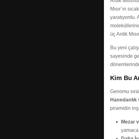
Antik Mısırlı
Mısır’ın sıca
yaratıyordu.
moleküllerine
üç Antik Mısı
Bu yeni çalış
sayesinde gel
dönemlerinden
Kim Bu An
Genomu sıral
Hanedanlık v
piramidin inşa
Mezar v
yamaca o
Daha İ