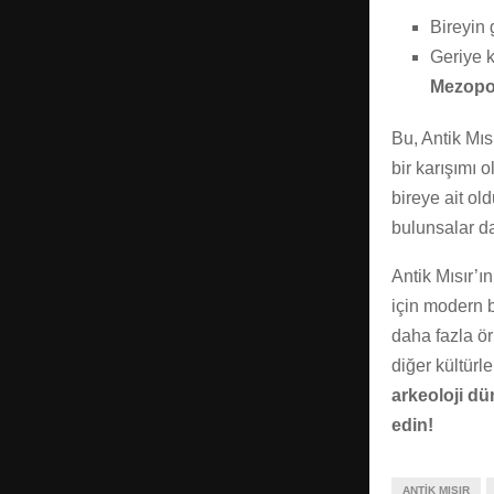
Bireyin
Geriye 
Mezopo
Bu, Antik Mıs
bir karışımı 
bireye ait o
bulunsalar da
Antik Mısır’ı
için modern b
daha fazla ö
diğer kültürl
arkeoloji dü
edin!
ANTIK MISIR