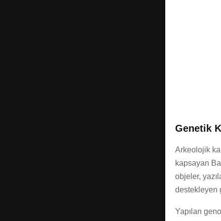
Genetik K
Arkeolojik ka
kapsayan Batı
objeler, yazı
destekleyen g
Yapılan genom