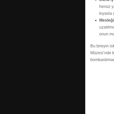
henüz y
kıyasla 
Mesleği
uzatılmı
onun mu
Bu bireyin is
Müzesi’nde k
bombardımanla