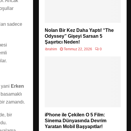
or. Ancak
oşullar
ları sadece
Nolan Bir Kez Daha Yaptı! “The
Odyssey” Gişeyi Sarsan 5
Şaşırtıcı Neden!
mesi
ibrahim
Temmuz 22, 2026
0
emli
lar.
, yani
Erken
k basamaklı
k bir zamandı.
iPhone ile Çekilen O 5 Film:
e, bir
Sinema Dünyasında Devrim
ndu.
Yaratan Mobil Başyapıtlar!
myalama