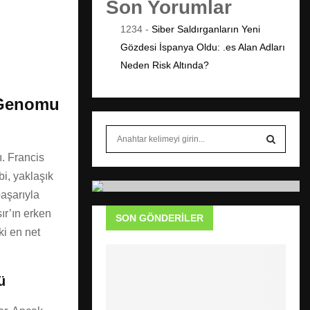
Son Yorumlar
1234
-
Siber Saldırganların Yeni
Gözdesi İspanya Oldu: .es Alan Adları
Neden Risk Altında?
m Genomu
S
e
ı. Francis
a
S
r
i, yaklaşık
c
E
başarıyla
h
ır’ın erken
SON GÖNDERILER
f
A
ki en net
o
r
R
:
C
ü
H