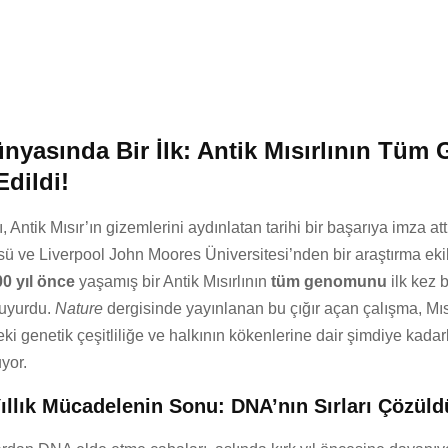
ünyasında Bir İlk: Antik Mısırlının Tü
Edildi!
, Antik Mısır’ın gizemlerini aydınlatan tarihi bir başarıya imza att
sü ve Liverpool John Moores Üniversitesi’nden bir araştırma ekib
00 yıl önce
yaşamış bir Antik Mısırlının
tüm genomunu
ilk kez 
duyurdu.
Nature
dergisinde yayınlanan bu çığır açan çalışma, Mıs
i genetik çeşitliliğe ve halkının kökenlerine dair şimdiye kadar
uyor.
ıllık Mücadelenin Sonu: DNA’nın Sırları Çözüld