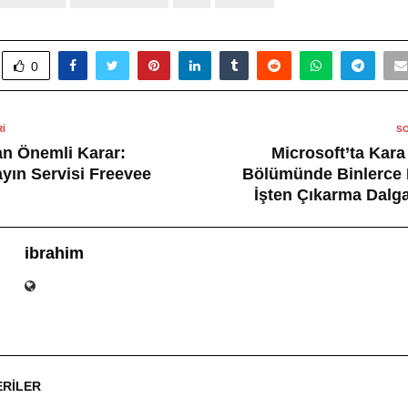
0
I
SO
n Önemli Karar:
Microsoft’ta Kar
ayın Servisi Freevee
Bölümünde Binlerce K
!
İşten Çıkarma Dalga
ibrahim
ERILER