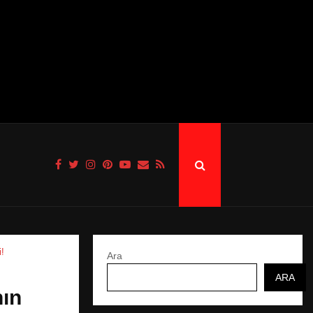
i!
Ara
ARA
nın