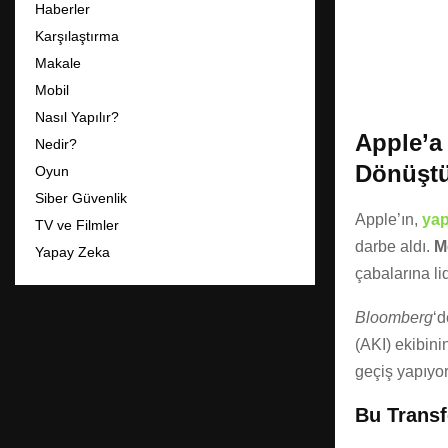
Haberler
Karşılaştırma
Makale
Mobil
Nasıl Yapılır?
Apple’a
Nedir?
Dönüştür
Oyun
Siber Güvenlik
Apple’ın,
yap
TV ve Filmler
darbe aldı.
M
Yapay Zeka
çabalarına lide
Bloomberg
‘d
(AKI) ekibin
geçiş yapıyor
Bu Trans