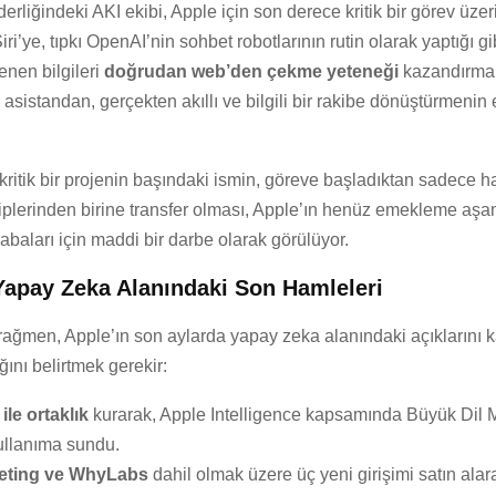
derliğindeki AKI ekibi, Apple için son derece kritik bir görev üze
iri’ye, tıpkı OpenAI’nin sohbet robotlarının rutin olarak yaptığı gib
tenen bilgileri
doğrudan web’den çekme yeteneği
kazandırmak.
li asistandan, gerçekten akıllı ve bilgili bir rakibe dönüştürmenin
ritik bir projenin başındaki ismin, göreve başladıktan sadece ha
iplerinden birine transfer olması, Apple’ın henüz emekleme aş
baları için maddi bir darbe olarak görülüyor.
Yapay Zeka Alanındaki Son Hamleleri
 rağmen, Apple’ın son aylarda yapay zeka alanındaki açıklarını 
ğını belirtmek gerekir:
ile ortaklık
kurarak, Apple Intelligence kapsamında Büyük Dil M
ullanıma sundu.
eting ve WhyLabs
dahil olmak üzere üç yeni girişimi satın alara