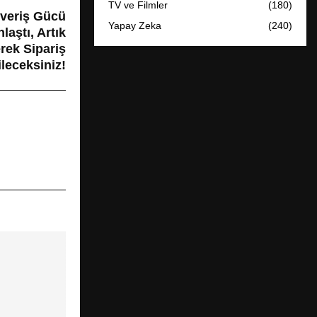
TV ve Filmler
(180)
şveriş Gücü
Yapay Zeka
(240)
laştı, Artık
rek Sipariş
leceksiniz!