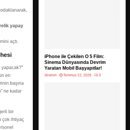
e odaklanarak,
relik yapay
mini açtı.
phesi
iPhone ile Çekilen O 5 Film:
Sinema Dünyasında Devrim
im yapacak?”
Yaratan Mobil Başyapıtlar!
ün en
ibrahim
Temmuz 22, 2026
0
rinin başına
n” ne kadar
rli bir
 çok ihtiyaç
ersonel