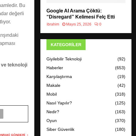
 hamledir. Bu
Google AI Arama Çöktü:
dar değerli
“Disregard” Kelimesi Felç Etti
lıyor.
ibrahim
Mayıs 25, 2026
0
arışındaki
 yapması
KATEGORILER
Giyilebilir Teknoloji
(92)
ve teknoloji
Haberler
(653)
Karşılaştırma
(19)
Makale
(42)
Mobil
(318)
Nasıl Yapılır?
(125)
Nedir?
(163)
Oyun
(370)
Siber Güvenlik
(180)
NRAKI GÖNDERI