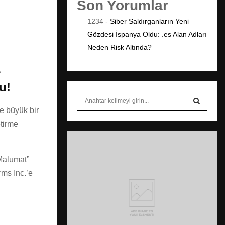
Son Yorumlar
1234
-
Siber Saldırganların Yeni
Gözdesi İspanya Oldu: .es Alan Adları
Neden Risk Altında?
e
u!
S
e
e büyük bir
a
S
etirme
r
c
E
h
 Malumat”
f
A
o
rms Inc.’e
r
R
:
C
H