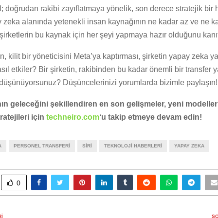
il; doğrudan rakibi zayıflatmaya yönelik, son derece stratejik bir
 zeka alanında yetenekli insan kaynağının ne kadar az ve ne ka
irketlerin bu kaynak için her şeyi yapmaya hazır olduğunu kanıt
n, kilit bir yöneticisini Meta’ya kaptırması, şirketin yapay zeka y
sıl etkiler? Bir şirketin, rakibinden bu kadar önemli bir transfer
düşünüyorsunuz? Düşüncelerinizi yorumlarda bizimle paylaşın!
n geleceğini şekillendiren en son gelişmeler, yeni modeller 
ratejileri için
techneiro.com
‘u takip etmeye devam edin!
A
PERSONEL TRANSFERI
SIRI
TEKNOLOJI HABERLERI
YAPAY ZEKA
0
I
SO