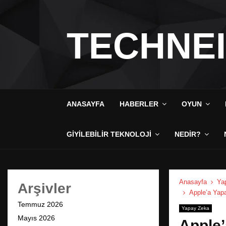
TECHNE
ANASAYFA
HABERLER
OYUN
GIYILEBILIR TEKNOLOJI
NEDIR?
Anasayfa
Ya
Arşivler
Apple’a Yapa
Temmuz 2026
Yapay Zeka
Mayıs 2026
Apple’