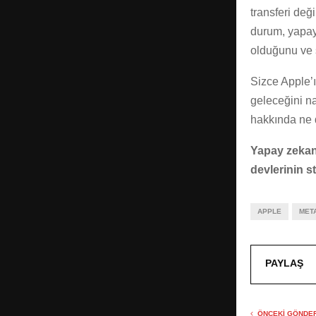
transferi değ
durum, yapay
olduğunu ve ş
Sizce Apple’ı
geleceğini na
hakkında ne 
Yapay zekanı
devlerinin st
APPLE
MET
PAYLAŞ
ÖNCEKI GÖNDER