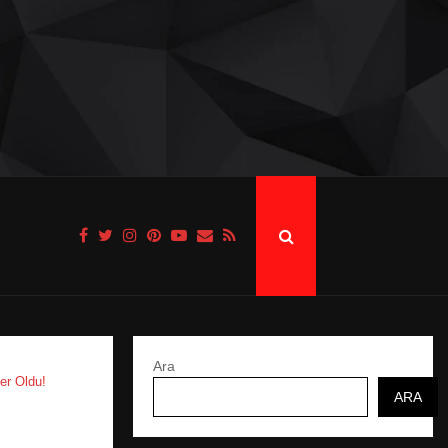
Ara
er Oldu!
ARA