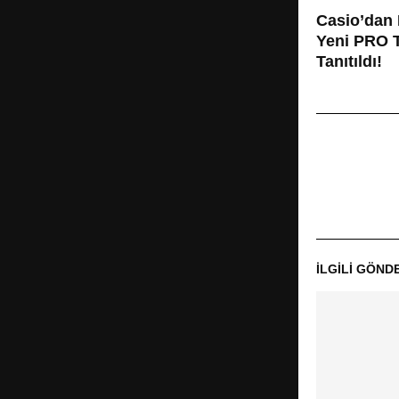
Casio’dan 
Yeni PRO 
Tanıtıldı!
İLGILI GÖND