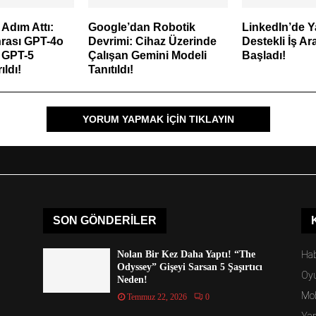
Adım Attı:
Google’dan Robotik
LinkedIn’de 
nrası GPT-4o
Devrimi: Cihaz Üzerinde
Destekli İş 
 GPT-5
Çalışan Gemini Modeli
Başladı!
ıldı!
Tanıtıldı!
YORUM YAPMAK IÇIN TIKLAYIN
SON GÖNDERILER
Nolan Bir Kez Daha Yaptı! “The
Hab
Odyssey” Gişeyi Sarsan 5 Şaşırtıcı
Oy
Neden!
Mob
Temmuz 22, 2026
0
Ya