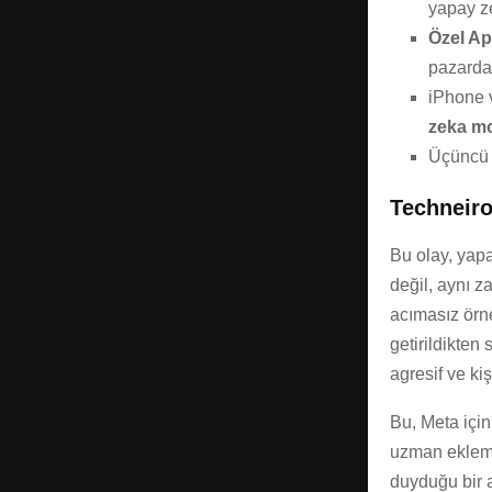
yapay z
Özel Ap
pazarda b
iPhone v
zeka mo
Üçüncü p
Techneiro
Bu olay, yapa
değil, aynı 
acımasız örne
getirildikten
agresif ve kiş
Bu, Meta için
uzman eklemiş
duyduğu bir a