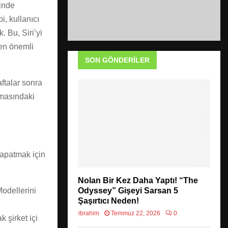
rinde
i, kullanıcı
 Bu, Siri’yi
 en önemli
SON GÖNDERILER
ftalar sonra
amasındaki
kapatmak için
Nolan Bir Kez Daha Yaptı! “The
odellerini
Odyssey” Gişeyi Sarsan 5
Şaşırtıcı Neden!
ibrahim
Temmuz 22, 2026
0
k şirket içi