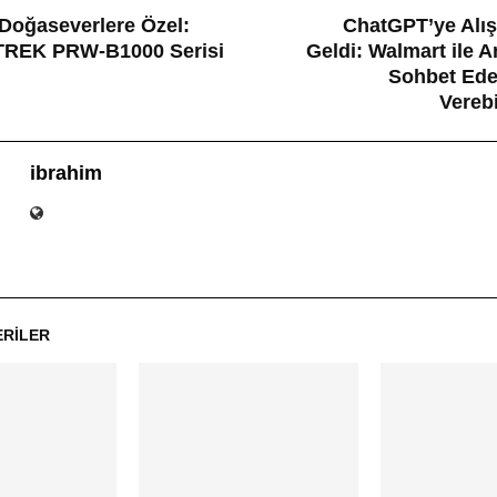
Doğaseverlere Özel:
ChatGPT’ye Alı
TREK PRW-B1000 Serisi
Geldi: Walmart ile An
Sohbet Ede
Verebi
ibrahim
ERILER