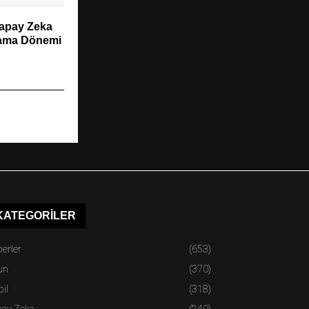
Yapay Zeka
Arama Dönemi
KATEGORILER
erler
(653)
un
(370)
il
(318)
pay Zeka
(240)