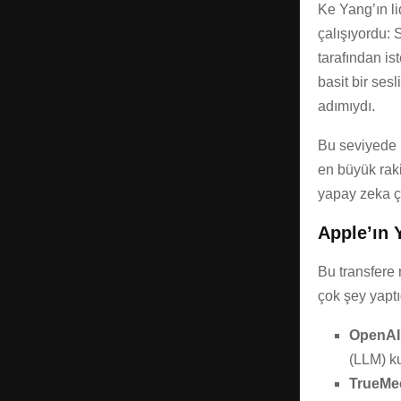
Ke Yang’ın li
çalışıyordu: S
tarafından is
basit bir ses
adımıydı.
Bu seviyede k
en büyük rak
yapay zeka ça
Apple’ın 
Bu transfere
çok şey yaptı
OpenAI 
(LLM) k
TrueMe