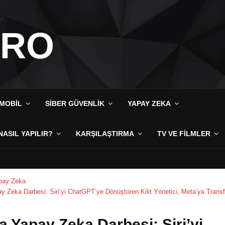
IRO
MOBIL
SIBER GÜVENLIK
YAPAY ZEKA
NASIL YAPILIR?
KARŞILAŞTIRMA
TV VE FILMLER
pay Zeka
y Zeka Darbesi: Siri’yi ChatGPT’ye Dönüştüren Kilit Yönetici, Meta’ya Transf
a Yapay Zeka Darbesi: Siri’yi