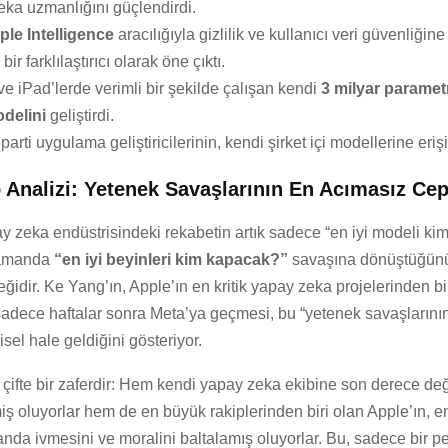
eka uzmanlığını güçlendirdi.
ple Intelligence
aracılığıyla gizlilik ve kullanıcı veri güvenliğin
ir farklılaştırıcı olarak öne çıktı.
e iPad’lerde verimli bir şekilde çalışan kendi
3 milyar paramet
delini
geliştirdi.
arti uygulama geliştiricilerinin, kendi şirket içi modellerine erişi
 Analizi: Yetenek Savaşlarının En Acımasız Ce
y zeka endüstrisindeki rekabetin artık sadece “en iyi modeli k
zamanda
“en iyi beyinleri kim kapacak?”
savaşına dönüştüğün
ğidir. Ke Yang’ın, Apple’ın en kritik yapay zeka projelerinden bi
 sadece haftalar sonra Meta’ya geçmesi, bu “yetenek savaşlarını
isel hale geldiğini gösteriyor.
 çifte bir zaferdir: Hem kendi yapay zeka ekibine son derece değe
 oluyorlar hem de en büyük rakiplerinden biri olan Apple’ın, en
nda ivmesini ve moralini baltalamış oluyorlar. Bu, sadece bir p