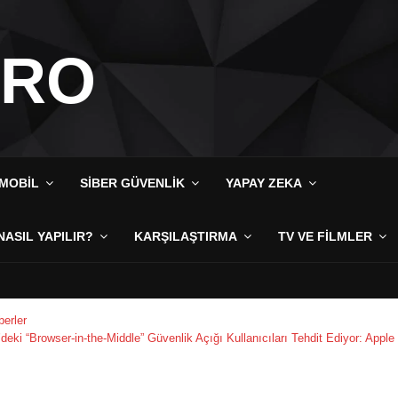
IRO
MOBIL
SIBER GÜVENLIK
YAPAY ZEKA
NASIL YAPILIR?
KARŞILAŞTIRMA
TV VE FILMLER
erler
’deki “Browser-in-the-Middle” Güvenlik Açığı Kullanıcıları Tehdit Ediyor: Appl