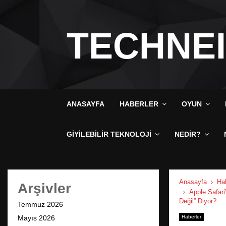
TECHNE
ANASAYFA
HABERLER
OYUN
GIYILEBILIR TEKNOLOJI
NEDIR?
Anasayfa
Hab
Arşivler
Apple Safari
Değil” Diyor?
Temmuz 2026
Mayıs 2026
Haberler