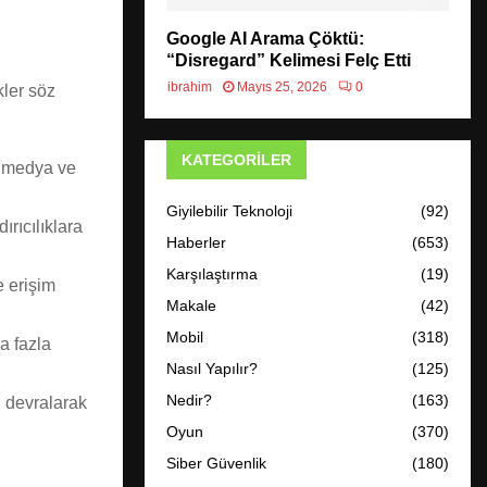
Google AI Arama Çöktü:
“Disregard” Kelimesi Felç Etti
ibrahim
Mayıs 25, 2026
0
kler söz
KATEGORILER
l medya ve
Giyilebilir Teknoloji
(92)
ırıcılıklara
Haberler
(653)
Karşılaştırma
(19)
e erişim
Makale
(42)
Mobil
(318)
a fazla
Nasıl Yapılır?
(125)
Nedir?
(163)
ı devralarak
Oyun
(370)
Siber Güvenlik
(180)