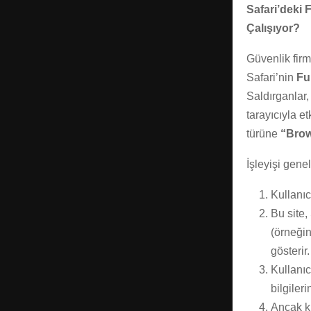
Safari’deki 
Çalışıyor?
Güvenlik firm
Safari’nin
Fu
Saldırganlar, 
tarayıcıyla et
türüne
“Brow
İşleyişi gene
Kullanıcı
Bu site,
(örneğin
gösterir.
Kullanıc
bilgilerin
Ancak ku