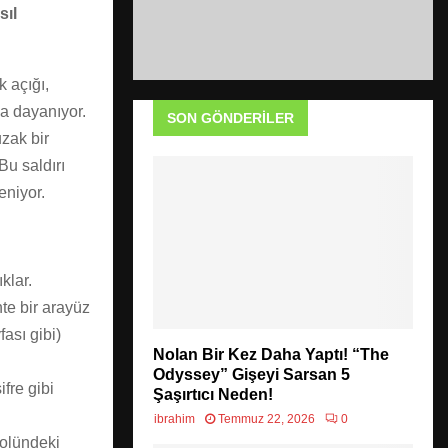
sıl
k açığı,
na dayanıyor.
SON GÖNDERILER
uzak bir
Bu saldırı
niyor.
klar.
te bir arayüz
ası gibi)
Nolan Bir Kez Daha Yaptı! “The
Odyssey” Gişeyi Sarsan 5
fre gibi
Şaşırtıcı Neden!
ibrahim
Temmuz 22, 2026
0
rolündeki