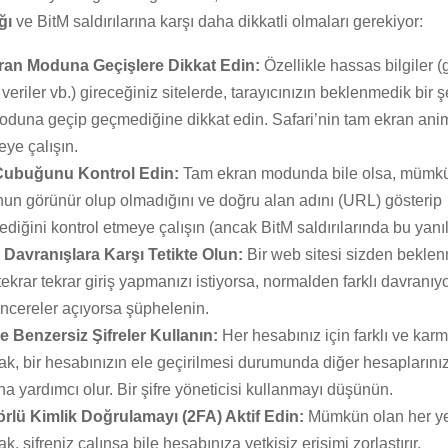
ğı
ve BitM saldırılarına karşı daha dikkatli olmaları gerekiyor:
an Moduna Geçişlere Dikkat Edin:
Özellikle hassas bilgiler (gi
 veriler vb.) gireceğiniz sitelerde, tarayıcınızın beklenmedik bir 
oduna geçip geçmediğine dikkat edin. Safari’nin tam ekran an
eye çalışın.
Çubuğunu Kontrol Edin:
Tam ekran modunda bile olsa, mümk
un görünür olup olmadığını ve doğru alan adını (URL) gösterip
diğini kontrol etmeye çalışın (ancak BitM saldırılarında bu yanıltı
 Davranışlara Karşı Tetikte Olun:
Bir web sitesi sizden beklen
tekrar tekrar giriş yapmanızı istiyorsa, normalden farklı davranı
ncereler açıyorsa şüphelenin.
e Benzersiz Şifreler Kullanın:
Her hesabınız için farklı ve karma
k, bir hesabınızın ele geçirilmesi durumunda diğer hesapların
a yardımcı olur. Bir şifre yöneticisi kullanmayı düşünün.
törlü Kimlik Doğrulamayı (2FA) Aktif Edin:
Mümkün olan her y
k, şifreniz çalınsa bile hesabınıza yetkisiz erişimi zorlaştırır.