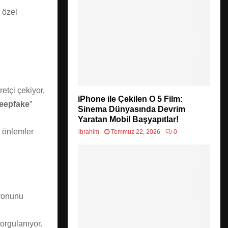
 özel
retçi çekiyor.
iPhone ile Çekilen O 5 Film:
eepfake
”
Sinema Dünyasında Devrim
Yaratan Mobil Başyapıtlar!
 önlemler
ibrahim
Temmuz 22, 2026
0
syonunu
sorgulanıyor.