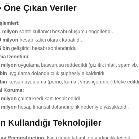
e Öne Çıkan Veriler
şlemleri:
1 milyon
sahte kullanıcı hesabı oluşumu engellendi.
9 milyon
hesap kalıcı olarak kapatıldı.
6 bin
geliştirici hesabı sonlandırıldı.
ma Denetimi:
9 milyon
uygulama başvurusu reddedildi (gizlilik ihlali, spam vb.
bin
uygulama dolandırıcılık şüphesiyle kaldırıldı.
bin
korsan uygulama (porno, kumar, virüs içerenler) bloke edildi
al Koruma:
7 milyon
çalıntı kredi kartı tespit edildi.
6 milyon
hesap finansal dolandırıcılık nedeniyle yasaklandı.
n Kullandığı Teknolojiler
ay Reconstruction:
Işın izleme tabanlı dolandırıcılık tespiti.