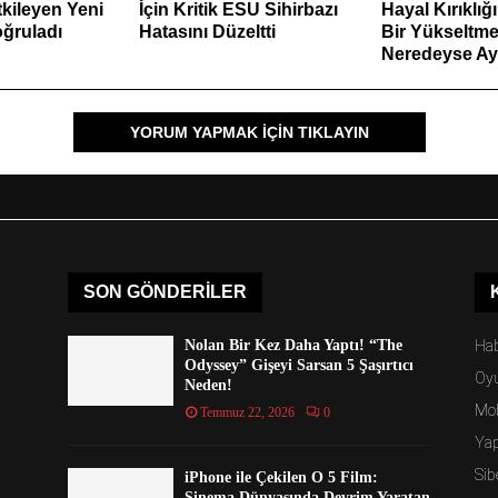
kileyen Yeni
İçin Kritik ESU Sihirbazı
Hayal Kırıklığı
oğruladı
Hatasını Düzeltti
Bir Yükseltme
Neredeyse Ay
YORUM YAPMAK IÇIN TIKLAYIN
SON GÖNDERILER
Nolan Bir Kez Daha Yaptı! “The
Hab
Odyssey” Gişeyi Sarsan 5 Şaşırtıcı
Oy
Neden!
Mob
Temmuz 22, 2026
0
Ya
Sib
iPhone ile Çekilen O 5 Film:
Sinema Dünyasında Devrim Yaratan