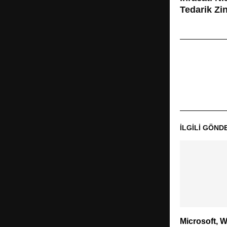
Tedarik Zin
İLGILI GÖND
Microsoft, 