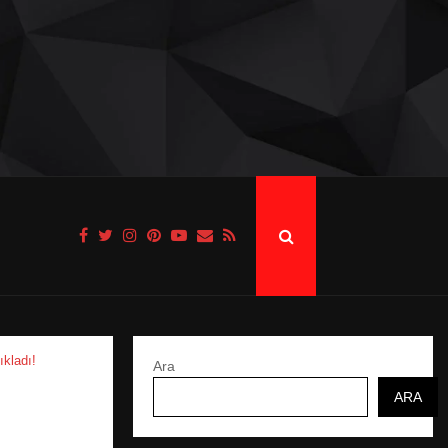
ıkladı!
Ara
ARA