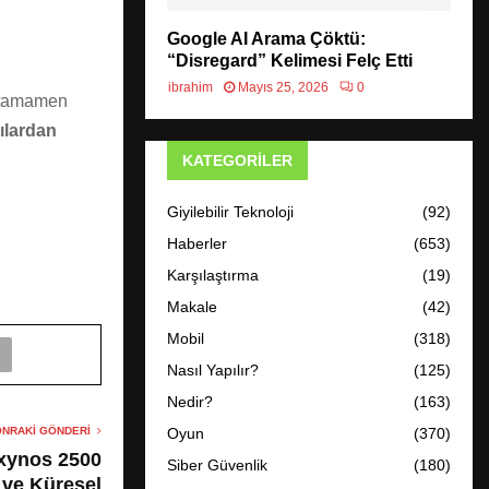
Google AI Arama Çöktü:
“Disregard” Kelimesi Felç Etti
ibrahim
Mayıs 25, 2026
0
k tamamen
ılardan
KATEGORILER
Giyilebilir Teknoloji
(92)
Haberler
(653)
Karşılaştırma
(19)
Makale
(42)
Mobil
(318)
Nasıl Yapılır?
(125)
Nedir?
(163)
NRAKI GÖNDERI
Oyun
(370)
ynos 2500
Siber Güvenlik
(180)
 ve Küresel