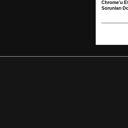
Chrome’u Et
Sorunları D