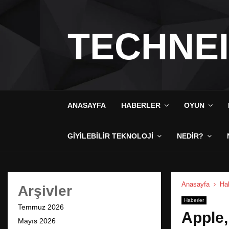
TECHNE
ANASAYFA
HABERLER
OYUN
GIYILEBILIR TEKNOLOJI
NEDIR?
Anasayfa
Hab
Arşivler
Haberler
Temmuz 2026
Apple,
Mayıs 2026