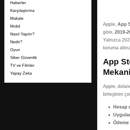
Haberler
Karşılaştırma
Makale
Apple,
App S
Mobil
göre,
2019-2
Nasıl Yapılır?
Yalnızca 202
Nedir?
koruma altına 
Oyun
Siber Güvenlik
App St
TV ve Filmler
Mekan
Yapay Zeka
Apple, doland
birleştiren ç
Hesap d
Uygulam
Ödeme d