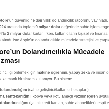
tore
‘un güvenliğine dair yıllık dolandırıcılık raporunu yayınladı
024
arasında toplam
9 milyar dolar
değerinde sahte işlem engel
4’te
2 milyar dolar
kurtarılırken, kullanıcıların kişisel ve finansal 
alındı. İşte Apple’ın dolandırıcılıkla mücadele stratejisi ve çarpıc
ore’un Dolandırıcılıkla Mücadele
izması
ırıcılığı önlemek için
makine öğrenimi
,
yapay zeka
ve insan d
ok katmanlı bir sistem kullanıyor. Bu sistem:
olandırıcılığını
(sahte geliştirici/kullanıcı hesapları),
a sahtekarlığını
(kopya veya kötü amaçlı yazılım içeren uygul
olandırıcılığını
(çalıntı kredi kartları, sahte abonelikler) tespit e