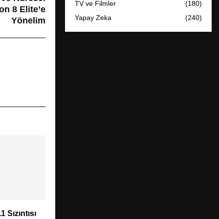
TV ve Filmler
(180)
on 8 Elite’e
Yapay Zeka
(240)
Yönelim
 Sızıntısı