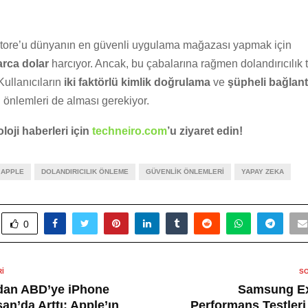
tore’u dünyanın en güvenli uygulama mağazası yapmak için
arca dolar
harcıyor. Ancak, bu çabalarına rağmen dolandırıcılı
Kullanıcıların
iki faktörlü kimlik doğrulama
ve
şüpheli bağlant
 önlemleri de alması gerekiyor.
loji haberleri için
techneiro.com
’u ziyaret edin!
APPLE
DOLANDIRICILIK ÖNLEME
GÜVENLIK ÖNLEMLERI
YAPAY ZEKA
0
I
SO
’dan ABD’ye iPhone
Samsung Ex
san’da Arttı: Apple’ın
Performans Testleri