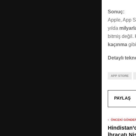
Sonuç:
Apple, App S
yılda
milyarl
bitmiş değil. 
kaçınma
gibi
Detaylı tekno
APP STORE
PAYLAŞ
ÖNCEKI GÖNDER
Hindistan
İhracatı Ni