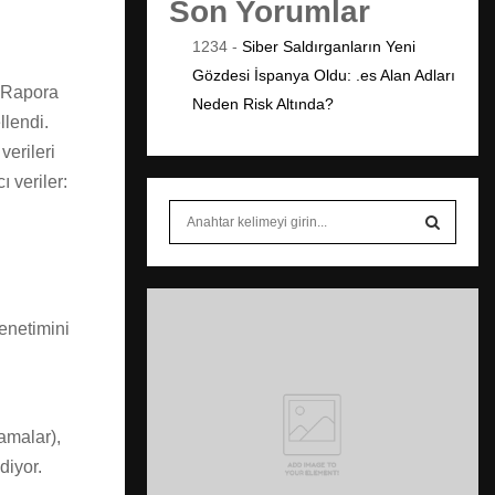
Son Yorumlar
1234
-
Siber Saldırganların Yeni
Gözdesi İspanya Oldu: .es Alan Adları
. Rapora
Neden Risk Altında?
lendi.
verileri
ı veriler:
S
e
a
S
r
c
E
h
enetimini
f
A
o
r
R
:
amalar),
C
diyor.
H