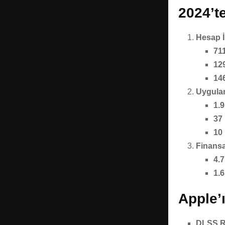
2024’t
Hesap İ
71
12
14
Uygula
1.
37 
10 
Finans
4.
1.
Apple’ı
DLSS R