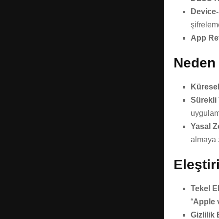
Device-
şifrelem
App Re
Neden 
Küresel
Sürekli
uygulama
Yasal Z
almaya z
Eleştir
Tekel El
“
Apple 
Gizlilik