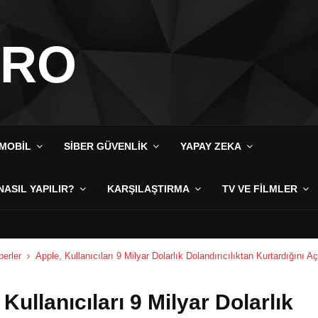
IRO
MOBIL
SIBER GÜVENLIK
YAPAY ZEKA
NASIL YAPILIR?
KARŞILAŞTIRMA
TV VE FILMLER
erler
Apple, Kullanıcıları 9 Milyar Dolarlık Dolandırıcılıktan Kurtardığını Aç
 Kullanıcıları 9 Milyar Dolarlık