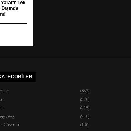
 Yarattı: Tek
 Dışında
nı!
KATEGORILER
erler
(653)
un
(370)
il
(318)
pay Zeka
(240)
er Güvenlik
(180)