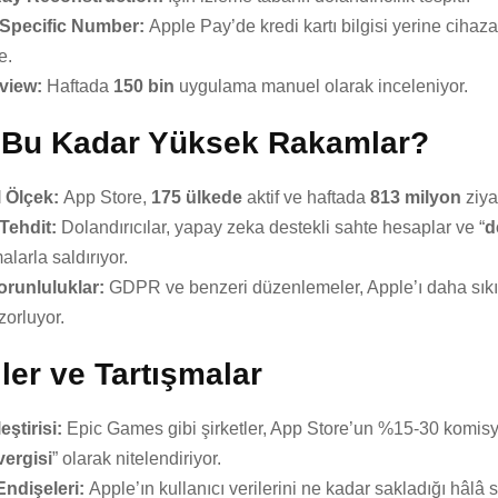
Specific Number:
Apple Pay’de kredi kartı bilgisi yerine cihaza
e.
view:
Haftada
150 bin
uygulama manuel olarak inceleniyor.
Bu Kadar Yüksek Rakamlar?
 Ölçek:
App Store,
175 ülkede
aktif ve haftada
813 milyon
ziya
 Tehdit:
Dolandırıcılar, yapay zeka destekli sahte hesaplar ve “
d
larla saldırıyor.
orunluluklar:
GDPR ve benzeri düzenlemeler, Apple’ı daha sıkı
orluyor.
iler ve Tartışmalar
eştirisi:
Epic Games gibi şirketler, App Store’un %15-30 komi
vergisi
” olarak nitelendiriyor.
 Endişeleri:
Apple’ın kullanıcı verilerini ne kadar sakladığı hâlâ 