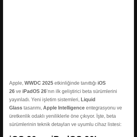
E
N
U
Apple,
WWDC 2025
etkinliğinde tanıttığı
iOS
26
ve
iPadOS 26
’nın ilk geliştirici beta sürümlerini
yayınladı. Yeni işletim sistemleri,
Liquid
Glass
tasarımı,
Apple Intelligence
entegrasyonu ve
üretkenlik odaklı yeniliklerle öne çıkıyor. İşte, beta
sürümlerinin teknik detayları ve uyumlu cihaz listesi: