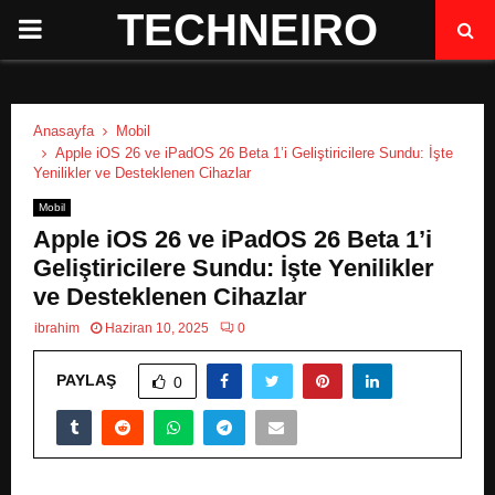
TECHNEIRO
P
R
Anasayfa
Mobil
I
Apple iOS 26 ve iPadOS 26 Beta 1’i Geliştiricilere Sundu: İşte
Yenilikler ve Desteklenen Cihazlar
M
Mobil
Apple iOS 26 ve iPadOS 26 Beta 1’i
A
Geliştiricilere Sundu: İşte Yenilikler
ve Desteklenen Cihazlar
R
ibrahim
Haziran 10, 2025
0
PAYLAŞ
Y
0
M