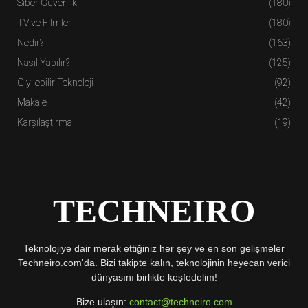
Siber Güvenlik
(180)
TV ve Filmler
(180)
Nedir?
(163)
Nasıl Yapılır?
(125)
Giyilebilir Teknoloji
(92)
Makale
(42)
Karşılaştırma
(19)
TECHNEIRO
Teknolojiye dair merak ettiğiniz her şey ve en son gelişmeler
Techneiro.com'da. Bizi takipte kalın, teknolojinin heyecan verici
dünyasını birlikte keşfedelim!
Bize ulaşın:
contact@techneiro.com