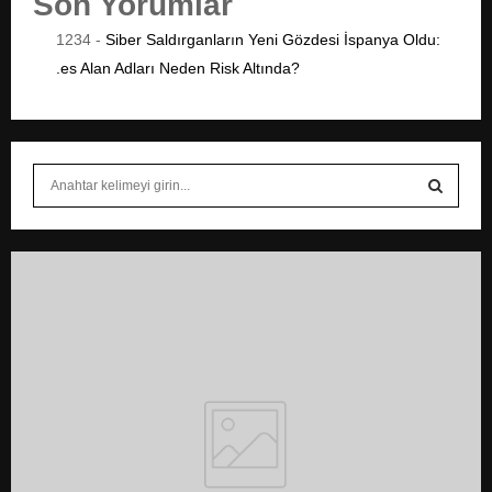
Son Yorumlar
1234
-
Siber Saldırganların Yeni Gözdesi İspanya Oldu:
.es Alan Adları Neden Risk Altında?
S
e
a
S
r
c
E
h
f
A
o
r
R
:
C
H