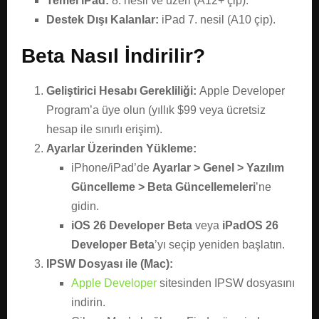
Temel iPad:
8. nesil ve üzeri (A12+ çip).
Destek Dışı Kalanlar:
iPad 7. nesil (A10 çip).
Beta Nasıl İndirilir?
Geliştirici Hesabı Gerekliliği:
Apple Developer
Program’a üye olun (yıllık $99 veya ücretsiz
hesap ile sınırlı erişim).
Ayarlar Üzerinden Yükleme:
iPhone/iPad’de
Ayarlar > Genel > Yazılım
Güncelleme > Beta Güncellemeleri
’ne
gidin.
iOS 26 Developer Beta
veya
iPadOS 26
Developer Beta
’yı seçip yeniden başlatın.
IPSW Dosyası ile (Mac):
Apple Developer
sitesinden IPSW dosyasını
indirin.