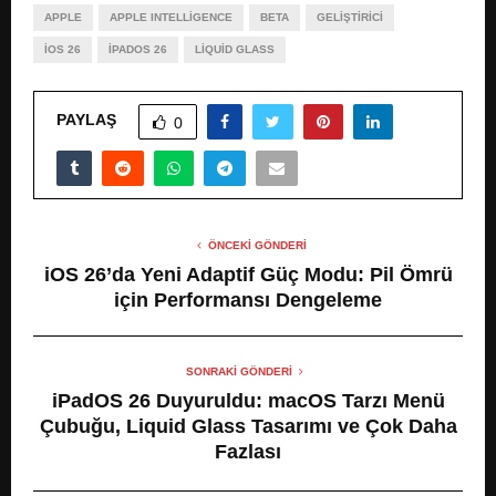
APPLE
APPLE INTELLIGENCE
BETA
GELIŞTIRICI
IOS 26
IPADOS 26
LIQUID GLASS
PAYLAŞ
0
ÖNCEKI GÖNDERI
iOS 26’da Yeni Adaptif Güç Modu: Pil Ömrü
için Performansı Dengeleme
SONRAKI GÖNDERI
iPadOS 26 Duyuruldu: macOS Tarzı Menü
Çubuğu, Liquid Glass Tasarımı ve Çok Daha
Fazlası