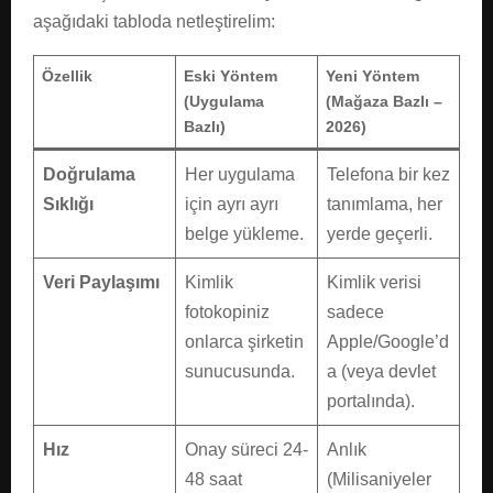
aşağıdaki tabloda netleştirelim:
Özellik
Eski Yöntem
Yeni Yöntem
(Uygulama
(Mağaza Bazlı –
Bazlı)
2026)
Doğrulama
Her uygulama
Telefona bir kez
Sıklığı
için ayrı ayrı
tanımlama, her
belge yükleme.
yerde geçerli.
Veri Paylaşımı
Kimlik
Kimlik verisi
fotokopiniz
sadece
onlarca şirketin
Apple/Google’d
sunucusunda.
a (veya devlet
portalında).
Hız
Onay süreci 24-
Anlık
48 saat
(Milisaniyeler