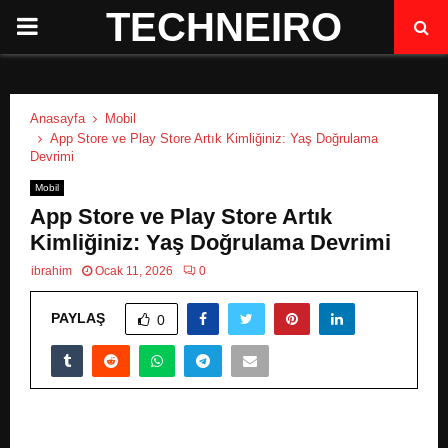
TECHNEIRO
P
R
Anasayfa
Mobil
I
App Store ve Play Store Artık Kimliğiniz: Yaş Doğrulama
Devrimi
M
Mobil
App Store ve Play Store Artık
A
Kimliğiniz: Yaş Doğrulama Devrimi
ibrahim
Ocak 11, 2026
0
R
PAYLAŞ
0
Y
M