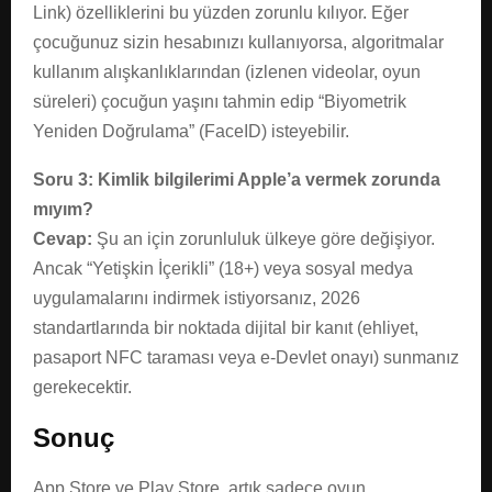
Link) özelliklerini bu yüzden zorunlu kılıyor. Eğer
çocuğunuz sizin hesabınızı kullanıyorsa, algoritmalar
kullanım alışkanlıklarından (izlenen videolar, oyun
süreleri) çocuğun yaşını tahmin edip “Biyometrik
Yeniden Doğrulama” (FaceID) isteyebilir.
Soru 3: Kimlik bilgilerimi Apple’a vermek zorunda
mıyım?
Cevap:
Şu an için zorunluluk ülkeye göre değişiyor.
Ancak “Yetişkin İçerikli” (18+) veya sosyal medya
uygulamalarını indirmek istiyorsanız, 2026
standartlarında bir noktada dijital bir kanıt (ehliyet,
pasaport NFC taraması veya e-Devlet onayı) sunmanız
gerekecektir.
Sonuç
App Store ve Play Store, artık sadece oyun