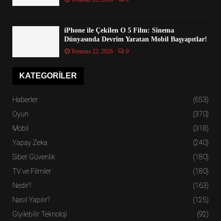
iPhone ile Çekilen O 5 Film: Sinema
Dünyasında Devrim Yaratan Mobil Başyapıtlar!
Temmuz 22, 2026
0
KATEGORILER
Haberler
(653)
Oyun
(370)
Mobil
(318)
Yapay Zeka
(240)
Siber Güvenlik
(180)
TV ve Filmler
(180)
Nedir?
(163)
Nasıl Yapılır?
(125)
Giyilebilir Teknoloji
(92)